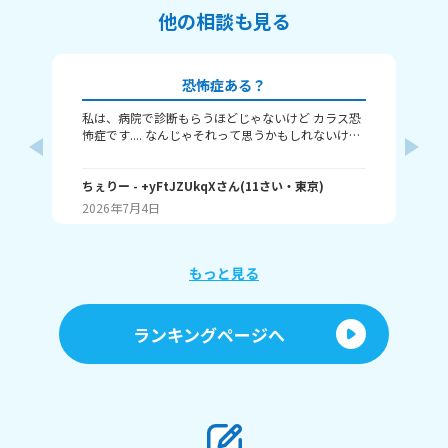
他の相談も見る
恐怖症ある？
私は、病院で診断もらうほどじゃないけど カラス恐
私
怖症です.... なんじゃそれって思うかもしれないけど
背
わたしはこの前カラスに頭を蹴られて、 そこからカ
セ
ラスの鳴き声を聞くだけでも怖いです。 みんなはど
い
んな恐怖症を持っていますか？
ちぇりー
- +yFtJZUkqX
さん
(
11
さい・
東京
)
さ
マ
た
2026年7月4日
20
い
ド
い
もっと見る
ランキングページへ