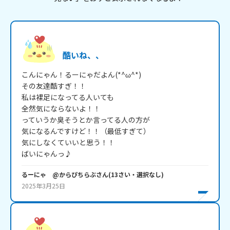
酷いね、、
こんにゃん！るーにゃだよん(*^ω^*)

その友達酷すぎ！！

私は裸足になってる人いても

全然気にならないよ！！

っていうか臭そうとか言ってる人の方が

気になるんですけど！！（最低すぎて）

気にしなくていいと思う！！

ばいにゃんっ♪
るーにゃ @からぴちらぶ
さん
(
13
さい・
選択なし
)
2025年3月25日