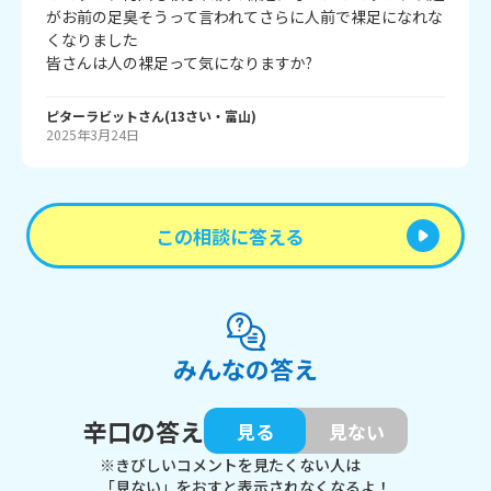
がお前の足臭そうって言われてさらに人前で裸足になれな
くなりました

皆さんは人の裸足って気になりますか?
ピターラビット
さん
(
13
さい・
富山
)
2025年3月24日
この相談に答える
みんなの答え
辛口の答え
見る
見ない
※きびしいコメントを見たくない人は
「見ない」をおすと表示されなくなるよ！