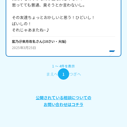
思ってても普通、臭そうとか言わないし。

その友達ちょっとおかしいと思う！ひどいし！

ばいしの！

それじゃあまたね~♪
紫乃＠来月改名
さん
(
10
さい・
大阪
)
2025年3月25日
1
〜
4
件
を表示
まえへ
1
つぎへ
公開されている相談についての
お問い合わせはコチラ