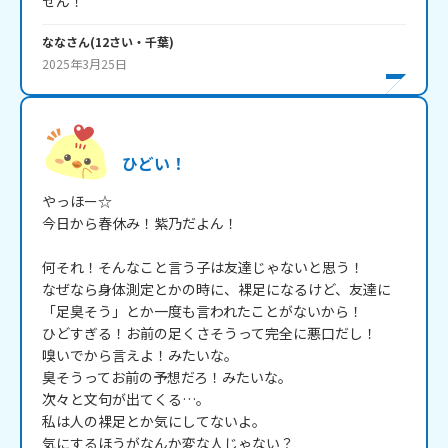
せん！
なな
さん
(
12
さい・
千葉
)
2025年3月25日
ひどい！
やっほー☆

今日から春休み！紫乃だよん！

何それ！そんなこと言う子は友達じゃないと思う！

なぜなら身体測定とかの時に、裸足になるけど、友達に
「足臭そう」とか一度も言われたことがないから！

ひどすぎる！お前の足くさそうって完全に悪口だし！

嗅いでから言えよ！みたいな。

臭そうってお前の予想だろ！みたいな。

次々と文句が出てくる…。

私は人の裸足とか気にしてないよ。

気にするほうがなんか変な人じゃない？
