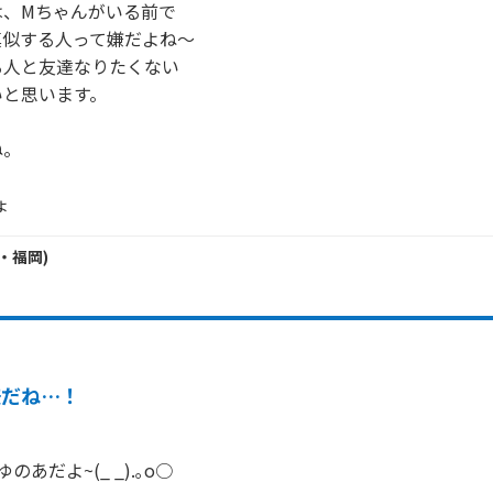
、Mちゃんがいる前で

似する人って嫌だよね～

人と友達なりたくない

と思います。

。

ょ
・
福岡
)
嫌だね…！
あだよ~(_ _).｡o○
