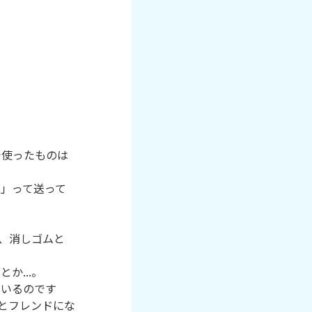
で使ったものは
」って送って
、消しゴムと
...。

がいるのです
とフレンドにな