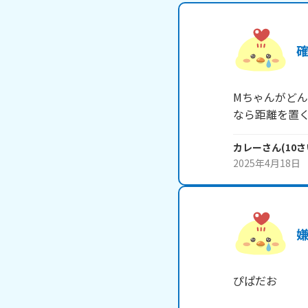
Mちゃんがど
なら距離を置
カレー
さん
(
10
さ
2025年4月18日
ぴぱだお
