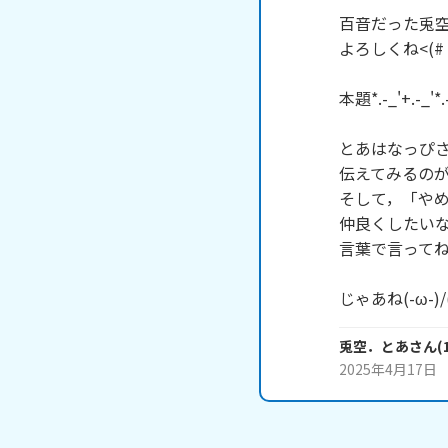
百音だった兎空'
よろしくね<(#・
本題*.-_'+.-_'*.-
とあはなっぴさ
伝えてみるのが
そして，「やめて
仲良くしたいな
言葉で言ってね|-
じゃあね(-ω-)/(
兎空．とあ
さん
(
2025年4月17日