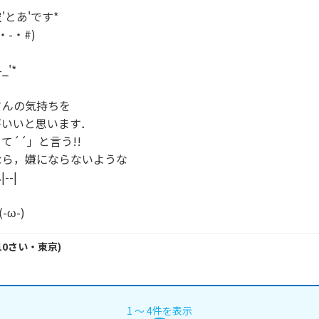
とあ'です*

-・#)

_'*

んの気持ちを

いいと思います．

´´」と言う!!

ら，嫌にならないような

-|

-ω-)
10
さい・
東京
)
1
〜
4
件
を表示