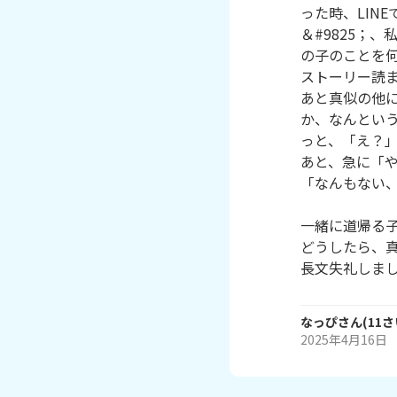
った時、LIN
＆#9825；
の子のことを
ストーリー読ま
あと真似の他に
か、なんとい
っと、「え？」「
あと、急に「
「なんもない、
一緒に道帰る子
どうしたら、真
なっぴ
さん
(
11
さ
2025年4月16日