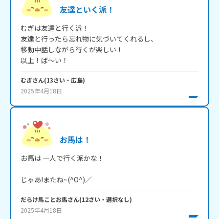
友達といく派！
むぎは友達と行く派！

友達と行ったら忘れ物に気づいてくれるし、

移動中話しながら行くが楽しい！

以上！ば～い！
むぎ
さん
(
13
さい・
広島
)
2025年4月18日
お馬は！
お馬は 一人で行く派かな！

じゃあ!またね~(^O^)／
だらけ馬ことお馬
さん
(
12
さい・
選択なし
)
2025年4月18日