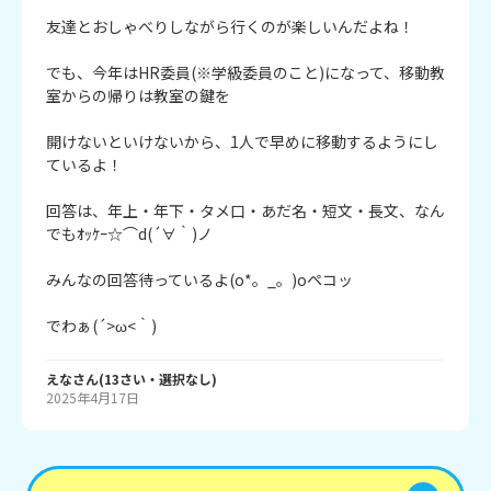
友達とおしゃべりしながら行くのが楽しいんだよね！

でも、今年はHR委員(※学級委員のこと)になって、移動教
室からの帰りは教室の鍵を

開けないといけないから、1人で早めに移動するようにし
ているよ！

回答は、年上・年下・タメ口・あだ名・短文・長文、なん
でもｵｯｹｰ☆⌒d(´∀｀)ノ

みんなの回答待っているよ(o*。_。)oペコッ

でわぁ(´>ω<｀)
えな
さん
(
13
さい・
選択なし
)
2025年4月17日