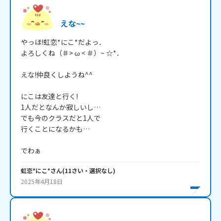
えな~~
やっほ!虹恋*にこ*だよっ．

よろしくね（＃> ω < ＃）~ ☆*．

えな!仲良くしようね^^

にこは友達と行く!

1人だとなんか寂しいし…

でも今のクラスだと1人で

行くことになるかも…

でわぁ
虹恋*にこ*
さん
(
11
さい・
選択なし
)
2025年4月18日