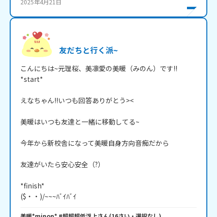
2025年4月21日
友だちと行く派~
こんにちは~元理桜、美凛愛の美暖（みのん）です!!

*start*

えなちゃん!!いつも回答ありがとう><

美暖はいつも友達と一緒に移動してる~

今年から新校舎になって美暖自身方向音痴だから

友達がいたら安心安全（?）

*finish*

($・・)/~~~ﾊﾞｲﾊﾞｲ
美暖*minon* #超超超低浮上
さん
(
16
さい・
選択なし
)