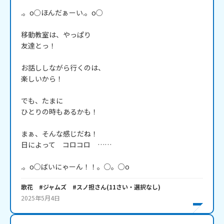
.。o○ほんだぁーい.。o○

移動教室は、やっぱり

友達とっ！

お話ししながら行くのは、

楽しいから！

でも、たまに

ひとりの時もあるかも！

まぁ、そんな感じだね！

日によって　コロコロ　……

.。o○ばいにゃーん！！。○。○o
歌花 #ジャムズ #スノ担
さん
(
11
さい・
選択なし
)
2025年5月4日