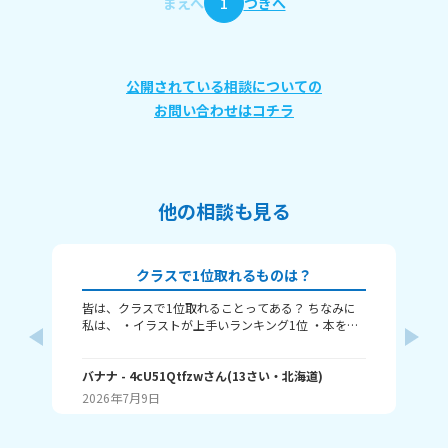
まえへ
1
つぎへ
公開されている相談についての
お問い合わせはコチラ
他の相談も見る
クラスで1位取れるものは？
皆は、クラスで1位取れることってある？ ちなみに
み
私は、 ・イラストが上手いランキング1位 ・本を読
むランキング1位（一番たくさん読む） ・アニメ詳
ふぃ
しいランキング1位 こんな感じ。 皆はどんなランキ
🤍
ングで1位取れる？ 書いてくれたら嬉しいです！ じ
バナナ
- 4cU51Qtfzw
さん
(
13
さい・
北海道
)
(
13
ゃね。
2026年7月9日
20