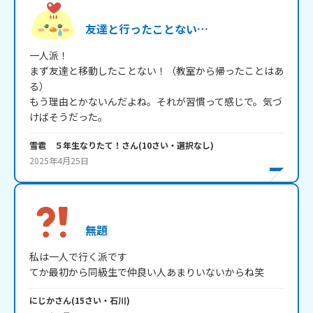
友達と行ったことない…
一人派！

まず友達と移動したことない！（教室から帰ったことはあ
る）

もう理由とかないんだよね。それが習慣って感じで。気づ
けばそうだった。
雪雹 ５年生なりたて！
さん
(
10
さい・
選択なし
)
2025年4月25日
無題
私は一人で行く派です

てか最初から同級生で仲良い人あまりいないからね笑
にじか
さん
(
15
さい・
石川
)