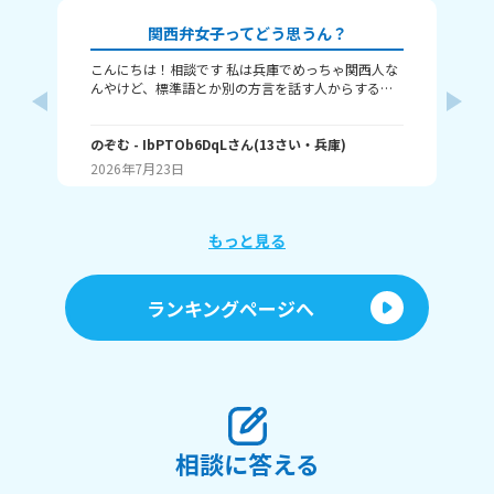
関西弁女子ってどう思うん？
こんにちは！相談です 私は兵庫でめっちゃ関西人な
な
んやけど、標準語とか別の方言を話す人からする
し
と、関西弁女子って怖いんですか？ つっこむ時とか
な
は確かに勢い強めかもやし、標準語の人って関西と
の
向井
ちがって、日々ボケとツッコミとかなさそうやし、
のぞむ
- IbPTOb6DqL
さん
(
13
さい・
兵庫
)
と
(
12
変なイメージ持たれんのかなぁって！ 別に普通の時
す
2026年7月23日
20
は結構自然に？まあゆるめにみんな使っとぉけど、
か
それでもやっぱり恐怖感？って持たれるんですか
っ！ 例えばやけど あ、ちょっとこれやってくれへ
ん？ とか、普通の会話で話す時も、気が強そうみた
もっと見る
いに思われるんですか？ 関西弁女子のイメージとか
聞きたいです！
ランキングページへ
相談に答える