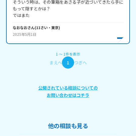
そういう時は、その筆箱をあさる子が近づいてきたら手に
もって隠すとかは？

ではまた
なおなお
さん
(
11
さい・
東京
)
2025年5月1日
1
〜
1
件
を表示
まえへ
1
つぎへ
公開されている相談についての
お問い合わせはコチラ
他の相談も見る