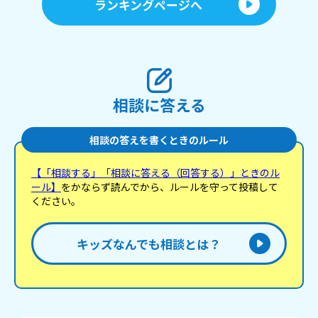
ランキングページへ
間、周りからスマホを持ってると思われてグループ
ラインに誘われました。 持ってないって言ったら
「え？6年にもなって？」って言われてすごく恥ずか
しくて傷つきました……😭💔 親に勇気を出して言っ
たのに信じてもらえなかったり、友達に傷つく言葉
を言われたりした子はいますか？毎日学校に行くの
もつらいです。励ましの言葉とアドバイスくださ
い。 それじゃ、ばいわたっ🎀
相談に答える
相談の答えを書くときのルール
【「相談する」「相談に答える（回答する）」ときのル
ール】
をかならず読んでから、ルールを守って投稿して
ください。
キッズなんでも相談とは？