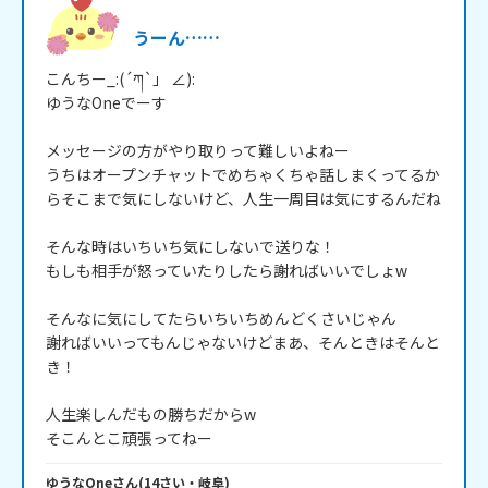
うーん……
こんちー_:(´ཀ`」 ∠):

ゆうなOneでーす

メッセージの方がやり取りって難しいよねー

うちはオープンチャットでめちゃくちゃ話しまくってるか
らそこまで気にしないけど、人生一周目は気にするんだね

そんな時はいちいち気にしないで送りな！

もしも相手が怒っていたりしたら謝ればいいでしょw

そんなに気にしてたらいちいちめんどくさいじゃん

謝ればいいってもんじゃないけどまあ、そんときはそんと
き！

人生楽しんだもの勝ちだからw

そこんとこ頑張ってねー
ゆうなOne
さん
(
14
さい・
岐阜
)