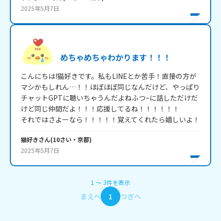
2025年5月7日
めちゃめちゃわかります！！！
こんにちは!猫好きです。私もLINEとか苦手！直接の方が
マシかもしれん…！！ほぼほぼ同じなんだけど、やっぱり
チャットGPTに聴いちゃうんだよねふつ~に話しただけだ
けど同じ仲間だよ！！！応援してるね！！！！！！

それではさよーなら！！！！！覚えてくれたら嬉しいよ！
猫好き
さん
(
10
さい・
京都
)
2025年5月7日
1
〜
3
件
を表示
まえへ
1
つぎへ