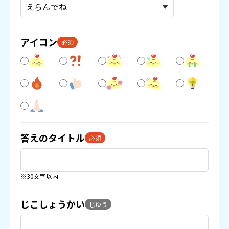
アイコン
必須
答えのタイトル
必須
※30文字以内
じこしょうかい
じゆう