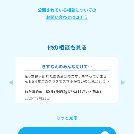
公開されている相談についての
お問い合わせはコチラ
他の相談も見る
きずなんのみんな助けて…
🎀✨本題✨🎀 わたあめ🎀は今スマホを持っていませ
みん
ん📱❌ 6年生のクラスでスマホがないのは私ともう1
派
人の男の子だけです。 クラスでは毎日グループライ
ち
ンやロブロックスの話ばかり、わたあめ🎀はスマホ
わたあめ🎀
- SXN+/NW2gI
さん
(
11
さい・
熊本
)
す
ね
がないし親にロブロックスも禁止されているので話
2026年7月21日
20
についていけません。 つらくて勇気を出して親に
「みんな持ってて話についていけない」って一回だ
け言ったら、「みんなって誰？どうせ数人でし
ょ？」って言われました。 本当の理由を知らないの
もっと見る
に「放課後遊びなよ」とか、夏のお祭りに「友達と
行きな？」って簡単に言われて、約束もできないし
すごくイライラして涙が出てきます💢😢しかもこの