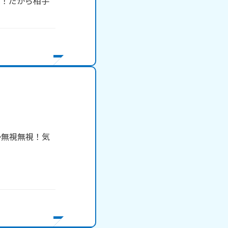
も！だから相手
！
か無視無視！気