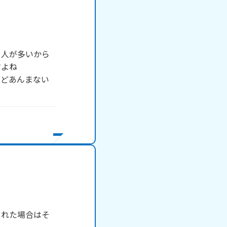
う人が多いから
よね

けどあんまない
された場合はそ