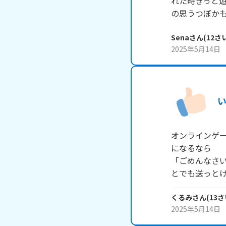
れた時きっと
の思うつぼか
Sena
さん
(
12
さ
2025年5月14日
オンラインゲ
になるなら

「ごめんなさい
とでも送っとけ
くるみ
さん
(
13
さ
2025年5月14日