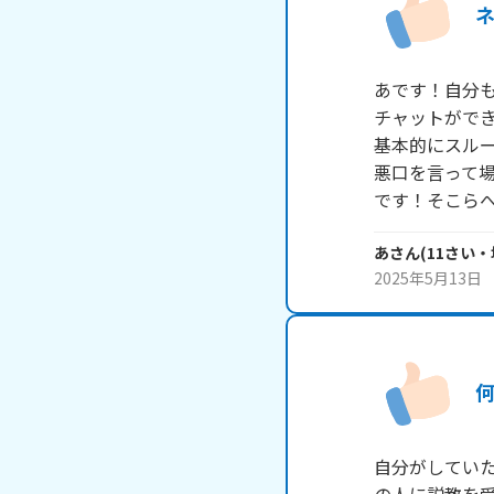
あです！自分も
チャットがで
基本的にスルー
悪口を言って
です！そこら
あ
さん
(
11
さい・
2025年5月13日
自分がしてい