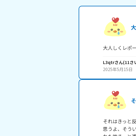
大人しくレポー
L3qtr
さん
(
11
さ
2025年5月15日
それはきっと
思うよ、そう