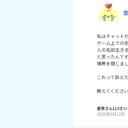
私はチャット
ゲーム上での名
人の名前生き
と思ったんで
携帯を閉じまし
これって訴えた
教えてくださ
麦茶
さん
(
12
さい
2025年5月12日