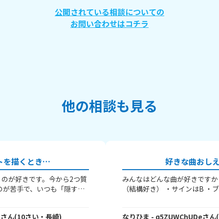
公開されている相談についての
お問い合わせはコチラ
他の相談も見る
トを描くとき…
好きな曲おし
のが好きです。今から2つ質
みんなはどんな曲が好きですか？
のが苦手で、いつも「隠す」
（結構好き） ・サインはB ・
張って描く」のどれかなんで
ン ・おけつぶんぶんフェステ
描くコツってあります
る？） こんな感じ ではバイバ
c
さん
(
10
さい・
長崎
)
なりひま
- q5ZUWChUDe
さん
ち絵ばかり描いていて、それ