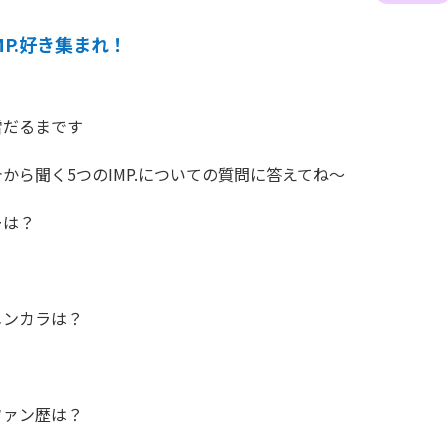
MP.好き集まれ！
だるまです

から聞く5つのIMP.についての質問に答えてね～

は？

ンカラは？

ァン歴は？
