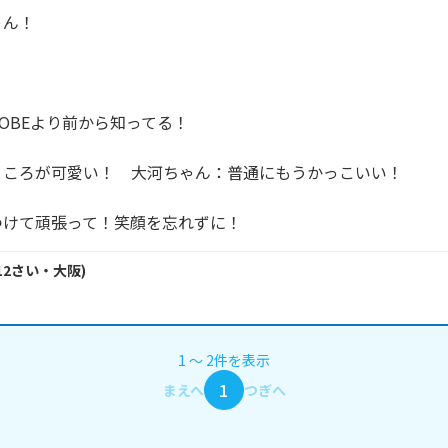
ん！



OBEより前から知ってる！

ころが可愛い！　大河ちゃん：普通にもうかっこいい！

つけて頑張って！笑顔を忘れずに！
12
さい・
大阪
)
1
〜
2
件
を表示
1
まえへ
つぎへ