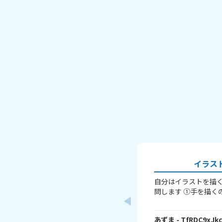
イラス
自分はイラストを描く
問します ①手を描く
か「萌え袖」か「頑
すよね。手を上手く
あずま
- TfRDC9xJk
か……？ ②いつも立