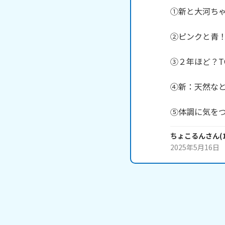
①新と大河ちゃ
②ピンクと青！
③２年ほど？T
④新：天然なと
⑤体調に気を
ちょこるん
さん
(
2025年5月16日