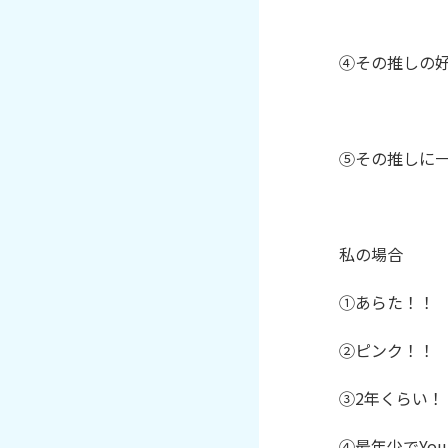
④その推しの好
⑤その推しに一
私の場合

①あらた！！

②ピンク！！

③2年くらい！

④最年少でYo