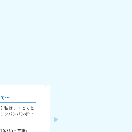
えて～
 私は↓ ・とてと
タイトルの通り、1曲でいいのでおすす
ブリンバンバンボー
えてください！ 僕のおすすめは サカナクション /
バル（知ってる人い
ミュージック です！ たくさんの回答待ってます！
さんかっけー46
- 3OC5mRWMLR
さん
ーイ！
※歌詞は書かないでね
(
10
さい・
三重
)
(
15
さい・
千葉
)