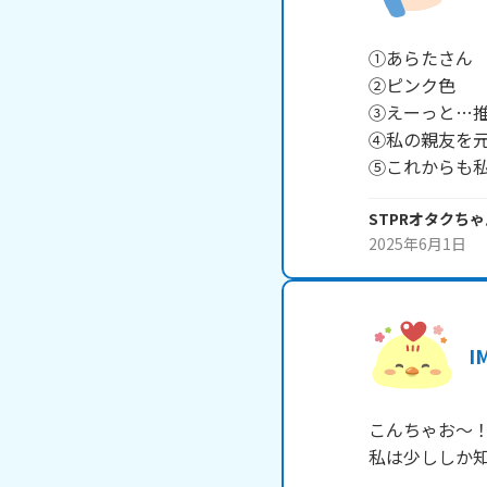
①あらたさん

②ピンク色

③えーっと…推
④私の親友を元
STPRオタクちゃ
2025年6月1日
I
こんちゃお～！
私は少ししか知