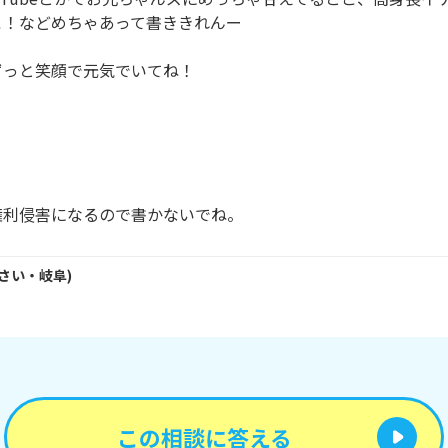
！などめちゃあって書ききれんー

っと笑顔で元気でいてね！

権利侵害になるので書かないでね。
さい・
岐阜
)
この相談に答える