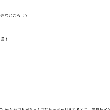
きなところは？

言！

uTubeとかでお兄ちゃんズにめっちゃ甘えてるとこ、高身長イ