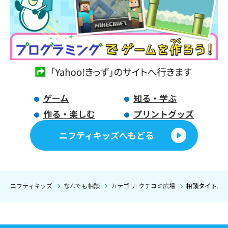
ゲーム
知る・学ぶ
作る・楽しむ
プリントグッズ
ニフティキッズへもどる
ニフティキッズ
なんでも相談
カテゴリ: クチコミ広場
相談タイトル: