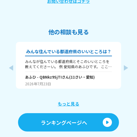
お問い合わせはコチラ
他の相談も見る
みんな住んでいる都道府県のいいところは？
みんなが住んでいる都道府県とそこのいいところを
🗾本題🗾 だいたい
教えてくださーい。 例 愛知県のあふひです。 ここは
人
都市ですが、工業が発展していて中京工業地帯があ
島 父：
ります。観光名所では名古屋城が有名です。歴史的
あふひ
- QBNkz9SjTI
さん
(
11
さい・
愛知
)
け
幼
にも、天下三英傑の信長、秀吉、家康、全員の出身
ん県
2026年7月23日
20
地です。
教え
もっと見る
ランキングページへ