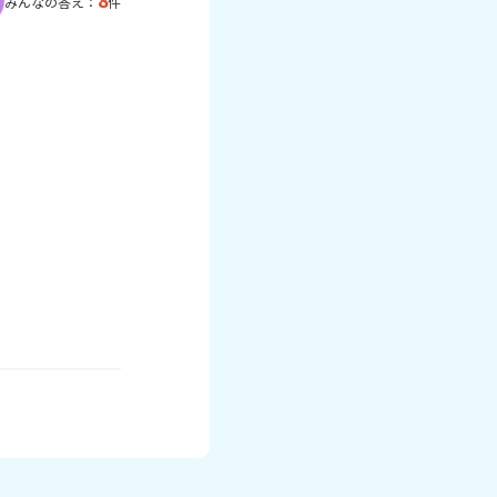
8
みんなの答え：
件