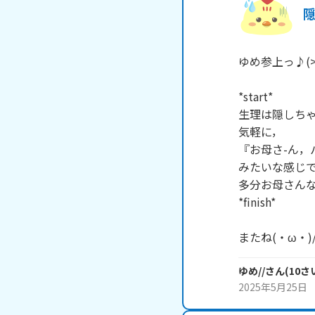
隠
ゆめ参上っ♪(>ω
*start*

生理は隠しちゃ
気軽に，

『お母さ-ん，
みたいな感じで!
多分お母さんな
*finish*

またね(・ω・)
ゆめ//
さん
(
10
さ
2025年5月25日