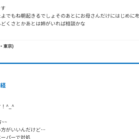
す

たよでもね朝起きるでしょそのあとにお母さんだけにはじめに
どくさとかあとは姉がいれば相談かな

・
東京
)
月経
^_^

~

方がいいんだけど…

ーパーで対処
