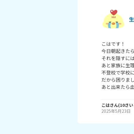
こはです！

今日朝起きたら
それを隠すには
あと家族に生理
不登校で学校に
だから困りまし
こは
さん
(
10
さい
2025年5月23日