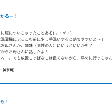
わかるー！
に服についちゃったことある(；・∀・)

洗濯機にぶっこむ前に少し手洗いすると落ちやすいよ～！

お母さんか、姉妹（同性の人）にいうといいかも？

からお母さんに話したよ！

よねー。でも放置しっぱなしは良くないから、早めに行っちゃ
・
神奈川
)
私も！