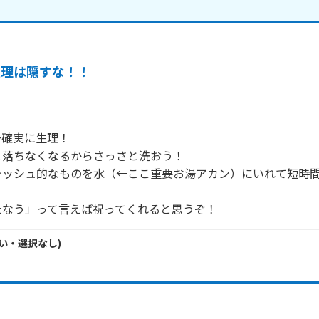
生理は隠すな！！
確実に生理！

落ちなくなるからさっさと洗おう！

ォッシュ的なものを水（←ここ重要お湯アカン）にいれて短時
たなう」って言えば祝ってくれると思うぞ！
い・
選択なし
)