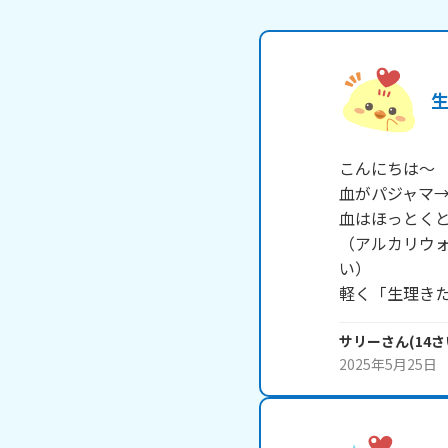
こんにちは～

血がパジャマ→
血はほっとくと
（アルカリウ
い）

軽く「生理き
サリー
さん
(
14
さ
2025年5月25日