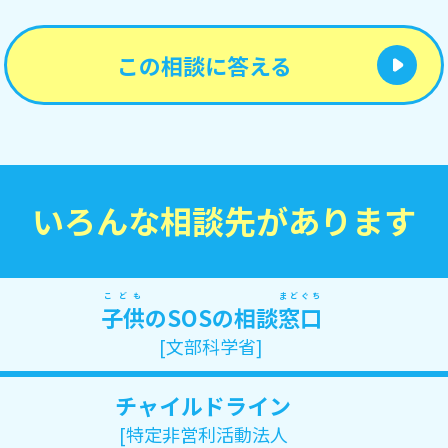
この相談に答える
いろんな相談先があります
こども
まどぐち
子供
のSOSの相談
窓口
[文部科学省]
チャイルドライン
[特定非営利活動法人