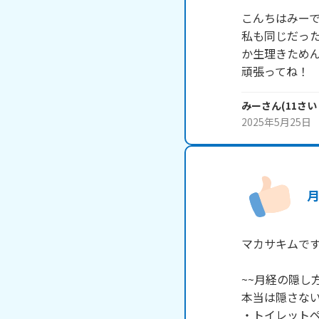
こんちはみーで
私も同じだっ
か生理きためん
頑張ってね！
みー
さん
(
11
さい
2025年5月25日
マカサキムです！
~~月経の隠し方~
本当は隠さない
・トイレットペ