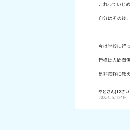
これっていじめ
自分はその後、
今は学校に行っ
皆様は人間関係
是非気軽に教
やと
さん
(
12
さい
2025年5月24日