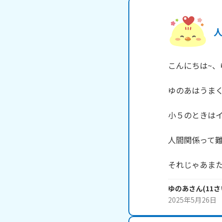
こんにちは~、ゆの
ゆのあはうまく
小５のときはイ
人間関係って難
それじゃあまたね
ゆのあ
さん
(
11
さ
2025年5月26日