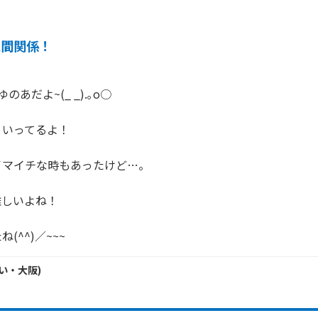
人間関係！
あだよ~(_ _).｡o○

いってるよ！

マイチな時もあったけど…。

しいよね！

(^^)／~~~
い・
大阪
)