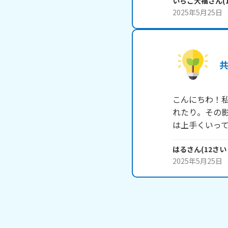
いちご大福
さん
(
2025年5月25日
こんにちわ！
れたり。その
は上手くいっ
はる
さん
(
12
さい
2025年5月25日