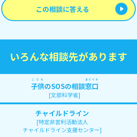
この相談に答える
いろんな相談先があります
こども
まどぐち
子供
のSOSの相談
窓口
[文部科学省]
チャイルドライン
[特定非営利活動法人
チャイルドライン支援センター]