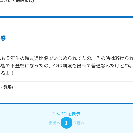
11
さい・
選択なし
)
共感
私も５年生の時友達関係でいじめられてたの。その時は避けら
影響で不登校になったの。今は親友も出来て普通なんだけどね
てるよ！
・
群馬
)
1
〜
3
件
を表示
1
まえへ
つぎへ