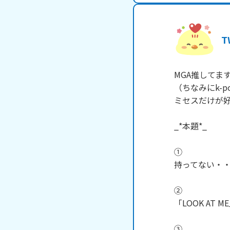
T
MGA推してま
（ちなみにk-
ミセスだけが好
_*本題*_

①

持ってない・・
②

「LOOK AT 
③
