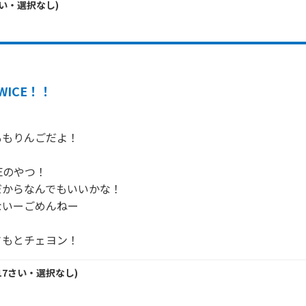
い・
選択なし
)
WICE！！
もりんごだよ！



EEのやつ！

からなんでもいいかな！

いーごめんねー

さもとチェヨン！
17
さい・
選択なし
)