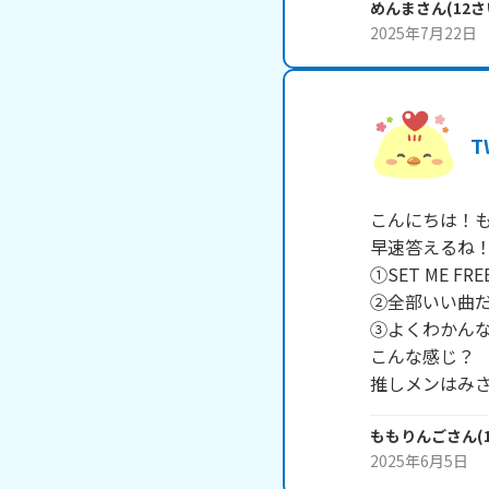
めんま
さん
(
12
さ
2025年7月22日
T
こんにちは！も
早速答えるね！
①SET ME FR
②全部いい曲だ
③よくわかんな
こんな感じ？

推しメンはみ
ももりんご
さん
(
2025年6月5日