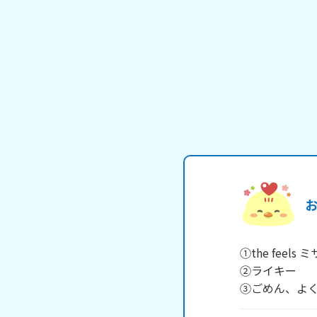
①the feels ミ
②ライキー

③ごめん、よ