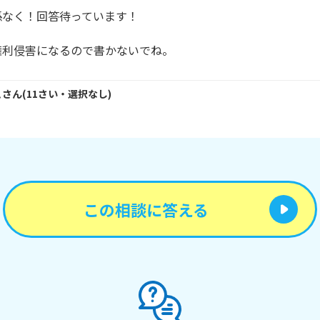
なく！回答待っています！

権利侵害になるので書かないでね。
こ
さん
(
11
さい・
選択なし
)
この相談に答える