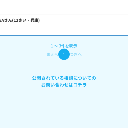
GA
さん
(
12
さい・
兵庫
)
1
〜
3
件
を表示
1
まえへ
つぎへ
公開されている相談についての
お問い合わせはコチラ