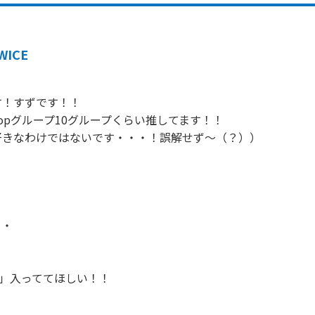
WICE
す！すずです！！

popグループ10グループくらい推してます！！

きなわけではないです・・・！誤解せず～（？））

・

ME」入っててほしい！！
