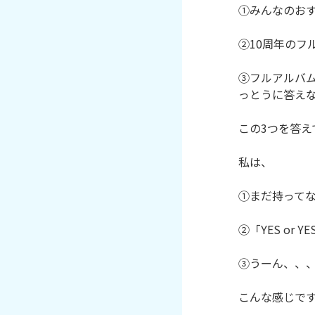
①みんなのおすす
②10周年のフ
③フルアルバ
っとうに答えな
この3つを答え
私は、

①まだ持ってな
②「YES or
③うーん、、、
こんな感じです