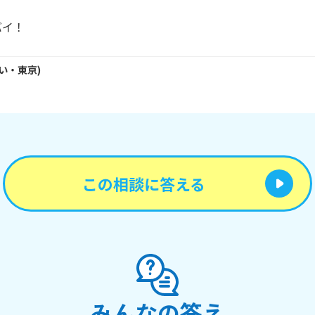
バイ！
い・
東京
)
この相談に答える
みんなの答え