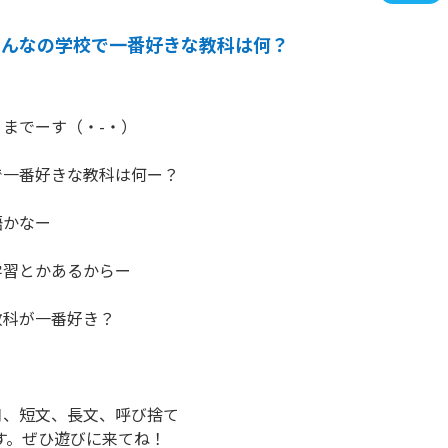
みんなの学校で一番好きな教科は何？
までーす（・-・）

一番好きな教科は何ー？

かなー

習とかあるからー

科が一番好き？

、短文、長文、呼び捨て

す。ぜひ遊びに来てね！
