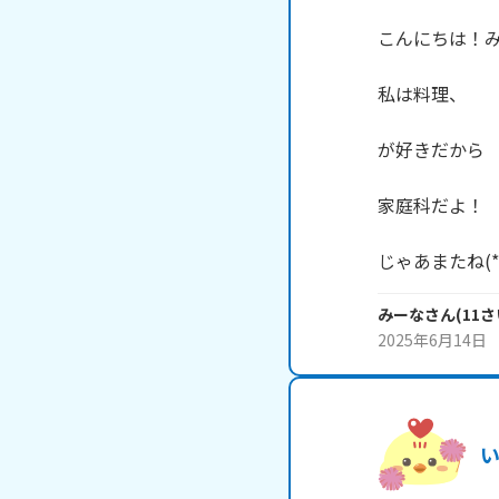
こんにちは！み
私は料理、

が好きだから

家庭科だよ！

じゃあまたね(*^
みーな
さん
(
11
さ
2025年6月14日