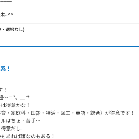
ね-^^
い・
選択なし
)
文系！
！

題～＝*。＿＃

は得意かな！

育・家庭科・国語・特活・図工・英語・総合〉が得意です！

ルはちょ‐苦手…

得意だし．

もあれば嫌なのもある！
