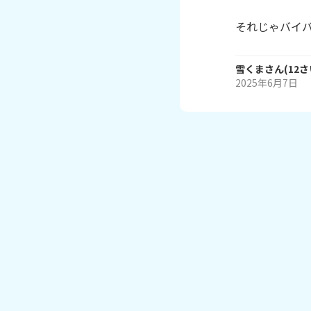
それじゃバイ
雪くま
さん
(
12
さ
2025年6月7日