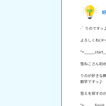
好
-` りのですっ♪ 
よろしくね(＃> 
*+_____start_
雪ねこさん初め
りのが好きな教
数学ですっ♪

答えを探すのが楽
*+_____finish