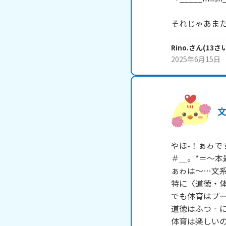
それじゃあまた
Rino.
さん
(
13
さ
2025年6月15日
やほ-！ぁゎです
＃＿。*＝～本
ぁゎは～…文系
特に〈道徳・体
でも体育はプー
道徳はふつ‐に
体育は楽しいの