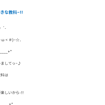
きな教科~!!
´- 

ω < ＃)~☆．

____+*

ましてっ~♪

科は

しいから-!!

_____+*
