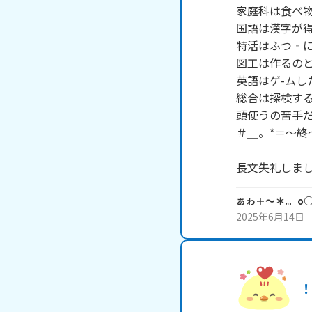
家庭科は食べ物
国語は漢字が得
特活はふつ‐に
図工は作るのと
英語はゲ-ムし
総合は探検する
頭使うの苦手だ
＃＿。*＝～終～
長文失礼しま
ぁゎ＋～＊.。o
2025年6月14日