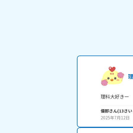
理科大好きー
優那
さん
(
13
さい
2025年7月12日