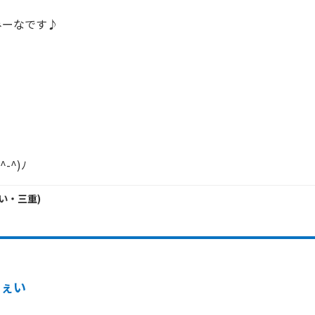
ーなです♪

-^)ﾉ
い・
三重
)
いぇい