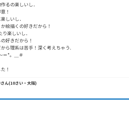
作るの楽しいし．

意！

楽しいし．

か絵描くの好きだから！

たり楽しいし．

の好きだから！

から理系は苦手！深く考えちゃう.

＝*。＿＃

した！
○
さん
(
10
さい・
大阪
)
！