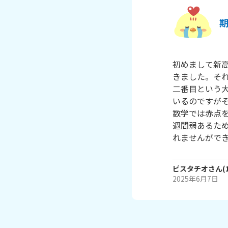
初めまして新
きました。そ
二番目という
いるのですが
数学では赤点
週間弱あるた
れませんがで
ピスタチオ
さん
(
2025年6月7日