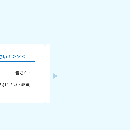
さい！＞∀＜
宿題の答えって見てないよね
わたしは、Hちゃんっていう友達と毎週
さんの
ぶ約束してるんですけど、Hちゃんが、前
！
ないから答え見ちゃお😏」って言ってた
理科です
よ！わたしは、｢丸写しはダメだよ😥｣っ
ん
(
11
さい・
愛媛
)
さっちゃん🎵
- vWYvUrww3c
さん
(
10
さ
験する
んですけど、｢バレないからいいでしょ
2026年8月5日
ん心配しすぎ！😄」って言ってきたんで
んもぜひ
んの家で宿題するときも、Hちゃんのマ
｢H、答え見たらダメだよ！😠｣って注意
！
ら、わたしは、家でも見てんのかよ！っ
んでく
した。みなさんは、答えを見たり、丸写
∀・
しますか？わたしは一回だけ、式（算数