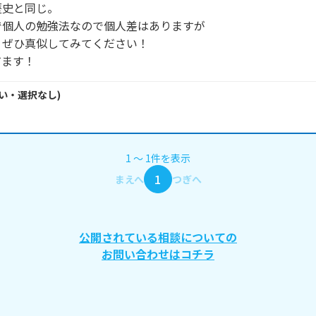
史と同じ。

個人の勉強法なので個人差はありますが

ぜひ真似してみてください！

てます！
い・
選択なし
)
1
〜
1
件
を表示
1
まえへ
つぎへ
公開されている相談についての
お問い合わせはコチラ