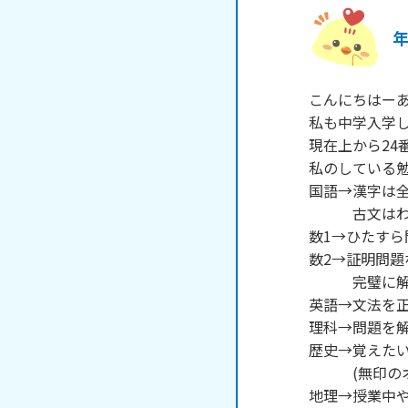
こんにちはーあ
私も中学入学し
現在上から24
私のしている勉
国語→漢字は全
　　　古文はわ
数1→ひたすら
数2→証明問題
　　　完璧に解
英語→文法を正
理科→問題を解
歴史→覚えたい
　　　(無印の
地理→授業中や