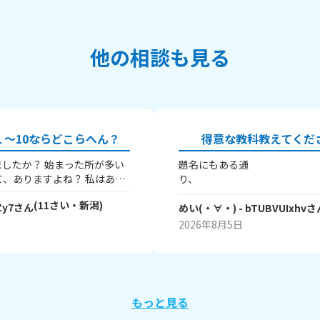
他の相談も見る
～10ならどこらへん？
得意な教科教えてくだ
したか？ 始まった所が多い
題名にもある通
り、 皆
得意な教科を教えてほしいです
(
11
さい・
新潟
)
Zy7
さん
(^^) ちなみに私は
めい(・∀・)
- bTUBVUIxhv
さ
字と
♪ 実
2026年8月5日
のが楽しいんですよね
～ みなさ
教えてくださ
い
最後まで読
もっと見る
れてありがとうございました・