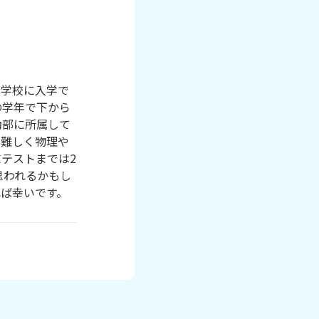
進学校に入学で
の学年で下から
動部に所属して
も難しく物理や
テストまでは2
思われるかもし
ば幸いです。