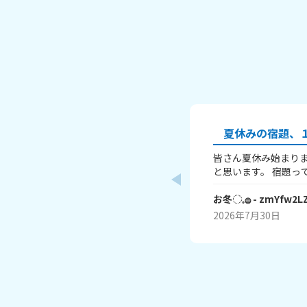
夏休みの宿題、１
皆さん夏休み始まりま
と思います。 宿題って、ありますよね？ 私はあり
ます！ 1～10までで表すなら、どこまで終わりま
したか？ 1はまだ終わってないで、10は全部終わ
お冬◌𓈒𓐍
- zmYfw2L
ったということです！ 私は6です！ワークと習
2026年7月30日
絵が残ってるので！ みなさんも教えてください！
それじゃあまたね☃️