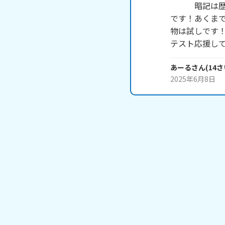
　　　暗記は歴
です！あくまで
物は試しです！
テスト応援し
あーる
さん
(
14
さ
2025年6月8日