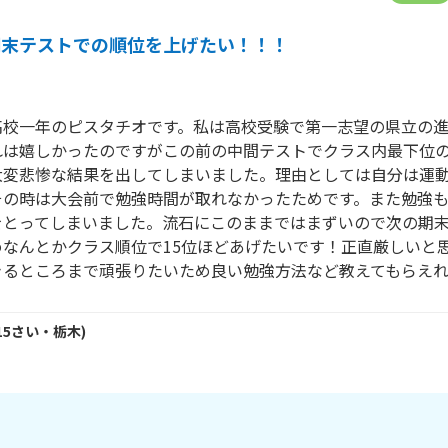
期末テストでの順位を上げたい！！！
高校一年のピスタチオです。私は高校受験で第一志望の県立の
れは嬉しかったのですがこの前の中間テストでクラス内最下位
大変悲惨な結果を出してしまいました。理由としては自分は運
その時は大会前で勉強時間が取れなかったためです。また勉強
をとってしまいました。流石にこのままではまずいので次の期末
めなんとかクラス順位で15位ほどあげたいです！正直厳しいと
きるところまで頑張りたいため良い勉強方法など教えてもらえれ
15
さい・
栃木
)