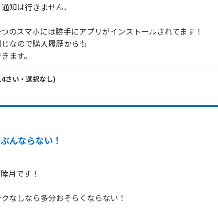
、通知は行きません、

つのスマホには勝手にアプリがインストールされてます！

同じなので購入履歴からも

できます。
14
さい・
選択なし
)
たぶんならない！
の睦月です！

クなしなら多分おそらくならない！
