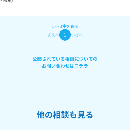
・
熊本
)
1
〜
3
件
を表示
1
まえへ
つぎへ
公開されている相談についての
お問い合わせはコチラ
他の相談も見る