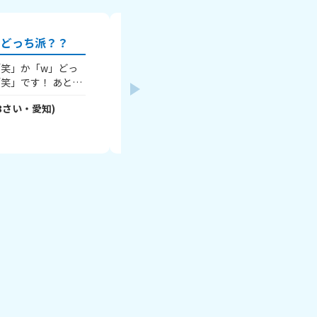
」どっち派？？
「笑」か「w」どっ
こんにちは 学校のタブレットでユーチューブ見れ
笑」です！ あと、
る方法ありますか？ これまでできてたのが急にで
うかも教えてほし
きなくなって… やめた方がいいという意見もある
3
さい・
愛知
)
ゑゐ
さん
(
14
さい・
岐阜
)
など）
かと思いますが、それを踏まえた上で聞
ので極力やめた方がいいという意見は控
2025年7月2日
いです。