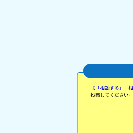
いますか？毎日学校
しの言葉とアドバイス
わたっ🎀
【「相談する」「
投稿してください