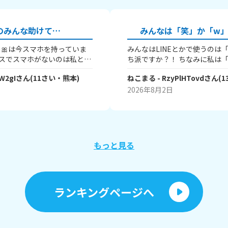
のみんな助けて…
みんなは「笑」か「w
あめ🎀は今スマホを持っていま
みんなはLINEとかで使うのは
クラスでスマホがないのは私とも
ち派ですか？！ ちなみに私は「
す。 クラスでは毎日グループ
めっちゃ笑ってるときは何を使
W2gI
さん
(
11
さい・
熊本
)
ねこまる
- RzyPlHTovd
さん
(
1
の話ばかり、わたあめ🎀は
いです！ （笑笑、爆笑、www
ロブロックスも禁止されてい
2026年8月2日
ません。 つらくて勇気を出
ってて話についていけない」
ら、「みんなって誰？どうせ
われました。 本当の理由を
後遊びなよ」とか、夏のお祭
もっと見る
？」って簡単に言われて、約
くイライラして涙が出てきま
間、周りからスマホを持ってる
インに誘われました。 持っ
ランキングページへ
「え？6年にもなって？」って
しくて傷つきました……😭
く言葉を言われたりした子は