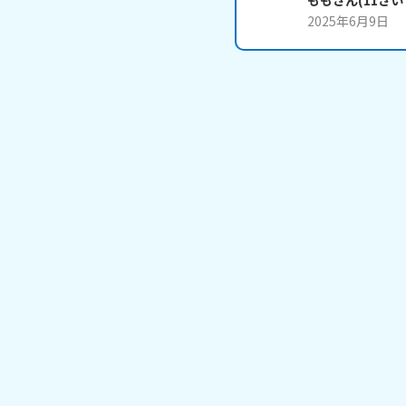
もも
さん
(
11
さい
2025年6月9日