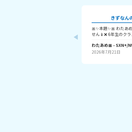
きずなん
🎀✨本題✨🎀 わた
せん📱❌ 6年生の
う1人の男の子だけで
わたあめ🎀
- SXN+/N
ラインやロブロックス
スマホがないし親に
2026年7月21日
るので話についていけ
して親に「みんな持
って一回だけ言った
数人でしょ？」って言
知らないのに「放課
りに「友達と行きな
束もできないしすご
す💢😢しかもこの
と思われてグループラ
てないって言ったら
言われてすごく恥ずか
💔 親に勇気を出して言ったのに信じてもらえなか
ったり、友達に傷つ