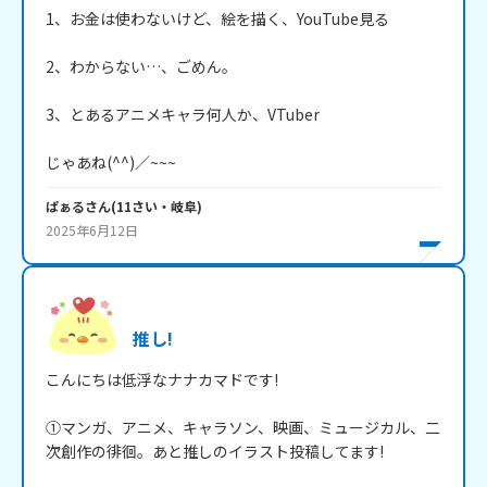
1、お金は使わないけど、絵を描く、YouTube見る

2、わからない…、ごめん。

3、とあるアニメキャラ何人か、VTuber

じゃあね(^^)／~~~
ぱぁる
さん
(
11
さい・
岐阜
)
2025年6月12日
推し!
こんにちは低浮なナナカマドです!

①マンガ、アニメ、キャラソン、映画、ミュージカル、二
次創作の徘徊。あと推しのイラスト投稿してます!
