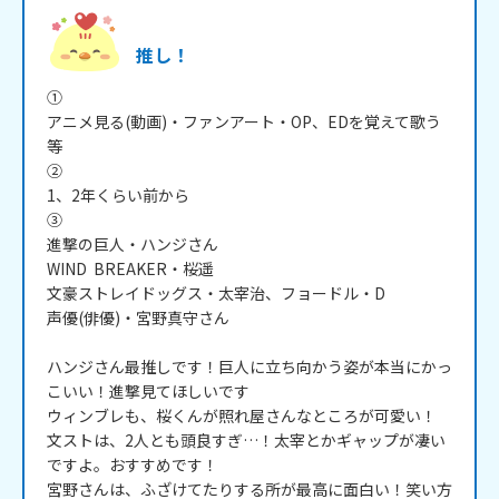
推し！
①

アニメ見る(動画)・ファンアート・OP、EDを覚えて歌う
等

②

1、2年くらい前から

③

進撃の巨人・ハンジさん

WIND  BREAKER・桜遥

文豪ストレイドッグス・太宰治、フョードル・D

声優(俳優)・宮野真守さん

ハンジさん最推しです！巨人に立ち向かう姿が本当にかっ
こいい！進撃見てほしいです

ウィンブレも、桜くんが照れ屋さんなところが可愛い！

文ストは、2人とも頭良すぎ…！太宰とかギャップが凄い
ですよ。おすすめです！

宮野さんは、ふざけてたりする所が最高に面白い！笑い方