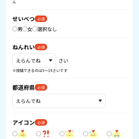
ん
せいべつ
必須
男
女
選択なし
ねんれい
必須
さい
※投稿できるのは5〜19さいです
都道府県
必須
アイコン
必須