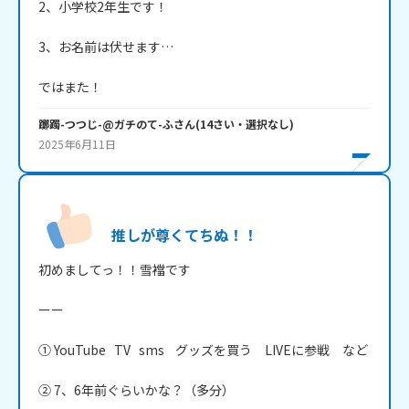
2、小学校2年生です！

3、お名前は伏せます…

ではまた！
躑躅-つつじ-@ガチのて-ふ
さん
(
14
さい・
選択なし
)
2025年6月11日
推しが尊くてちぬ！！
初めましてっ！！雪襠です

ーー

① YouTube   TV   sms    グッズを買う　LIVEに参戦　など

② 7、6年前ぐらいかな？（多分）
