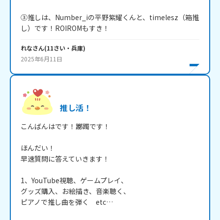
③推しは、Number_iの平野紫耀くんと、timelesz（箱推
し）です！ROIROMもすき！
れな
さん
(
11
さい・
兵庫
)
2025年6月11日
推し活！
こんばんはです！躑躅です！

ほんだい！

早速質問に答えていきます！

1、YouTube視聴、ゲームプレイ、

グッズ購入、お絵描き、音楽聴く、

ピアノで推し曲を弾く　etc…
