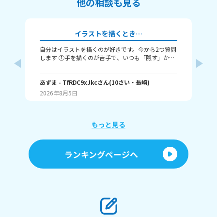
他の相談も見る
イラストを描くとき…
自分はイラストを描くのが好きです。今から2つ質問
み
します ①手を描くのが苦手で、いつも「隠す」か
ー
「萌え袖」か「頑張って描く」のどれかなんですよ
チ
ね。手を上手く描くコツってありますか……？ ②い
べ
つも立ち絵ばかり描いていて、それ以外は全く描け
あずま
- TfRDC9xJkc
さん
(
10
さい・
長崎
)
人
か
ません。とうしたらいいですか？
角
2026年8月5日
20
読
嬉
もっと見る
ランキングページへ