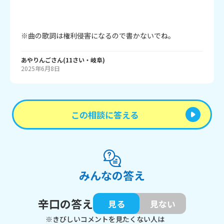
※曲の歌詞は権利侵害になるので書かないでね。
あやりんご
さん
(
11
さい・
岐阜
)
2025年6月8日
この相談に答える
みんなの答え
辛口の答え
見る
見ない
※きびしいコメントを見たくない人は