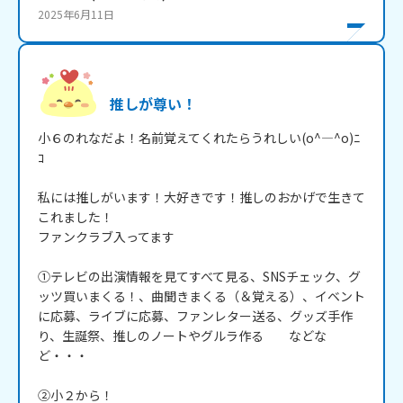
2025年6月11日
推しが尊い！
小６のれなだよ！名前覚えてくれたらうれしい(o^―^o)ﾆ
ｺ

私には推しがいます！大好きです！推しのおかげで生きて
これました！

ファンクラブ入ってます

①テレビの出演情報を見てすべて見る、SNSチェック、グ
ッツ買いまくる！、曲聞きまくる（＆覚える）、イベント
に応募、ライブに応募、ファンレター送る、グッズ手作
り、生誕祭、推しのノートやグルラ作る　　などな
ど・・・

②小２から！
