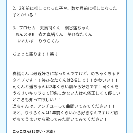
2、2年前に推しになった子や、数か月前に推しになった
子とかいる！

3、プロセカ　天馬司くん　桐谷遥ちゃん

   あんスタ!!　衣更真緒くん　葵ひなたくん

　 いれいす　りうらくん

ちょっと語ります！笑↓

真緒くんは最近好きになったんですけど、めちゃくちゃド
タイプです…！笑ひなたくんは2推しです！かわいい！！

司くんと遥ちゃんは2年くらい前から好きです！司くんを
うるさいキャラって印象しかない人は礼儀正しくて優しい
ところも知って欲しい！！　

遥ちゃんは、アンチユーって曲聞いてみてください！！　

あと、りうらくんは1年前くらいから好きなんですけど歌
がちでうまいから歌ってみた聞いてみてください！
こっこ
さん
(
15
さい・
京都
)