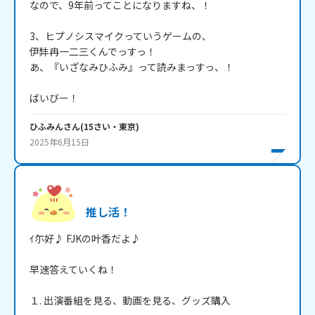
なので、9年前ってことになりますね、！

3、ヒプノシスマイクっていうゲームの、

伊弉冉一二三くんでっすっ！

あ、『いざなみひふみ』って読みまっすっ、！

ばいびー！
ひふみん
さん
(
15
さい・
東京
)
2025年6月15日
推し活！
ｲ尓好♪ FJKの叶香だよ♪

早速答えていくね！

１. 出演番組を見る、動画を見る、グッズ購入
