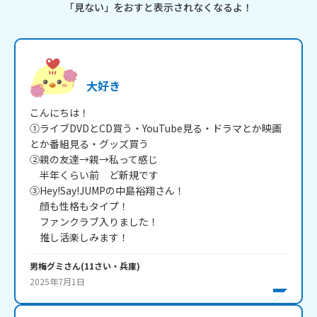
「見ない」をおすと表示されなくなるよ！
大好き
こんにちは！

①ライブDVDとCD買う・YouTube見る・ドラマとか映画
とか番組見る・グッズ買う

②親の友達→親→私って感じ

　半年くらい前　ど新規です

③Hey!Say!JUMPの中島裕翔さん！

　顔も性格もタイプ！

　ファンクラブ入りました！

　推し活楽しみます！
男梅グミ
さん
(
11
さい・
兵庫
)
2025年7月1日