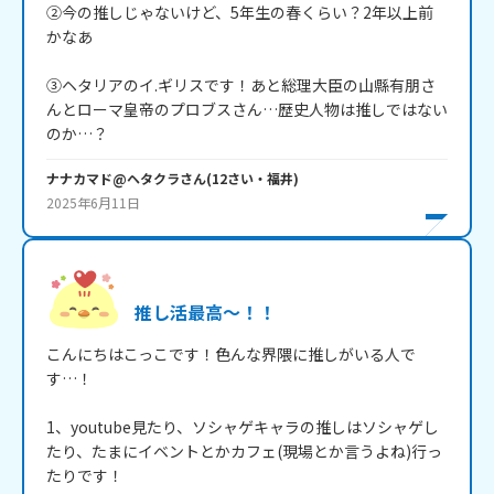
②今の推しじゃないけど、5年生の春くらい？2年以上前
かなあ

③ヘタリアのイ.ギリスです！あと総理大臣の山縣有朋さ
んとローマ皇帝のプロブスさん…歴史人物は推しではない
ナナカマド@ヘタクラ
さん
(
12
さい・
福井
)
2025年6月11日
推し活最高～！！
こんにちはこっこです！色んな界隈に推しがいる人で
す…！

1、youtube見たり、ソシャゲキャラの推しはソシャゲし
たり、たまにイベントとかカフェ(現場とか言うよね)行っ
たりです！
