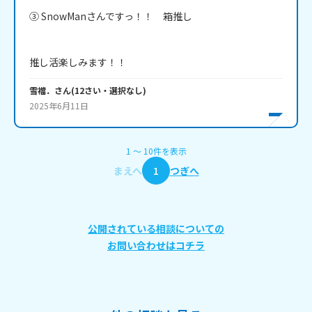
③ SnowManさんですっ！！　箱推し

推し活楽しみます！！
雪襠．
さん
(
12
さい・
選択なし
)
2025年6月11日
1
〜
10
件
を表示
まえへ
1
つぎへ
公開されている相談についての
お問い合わせはコチラ