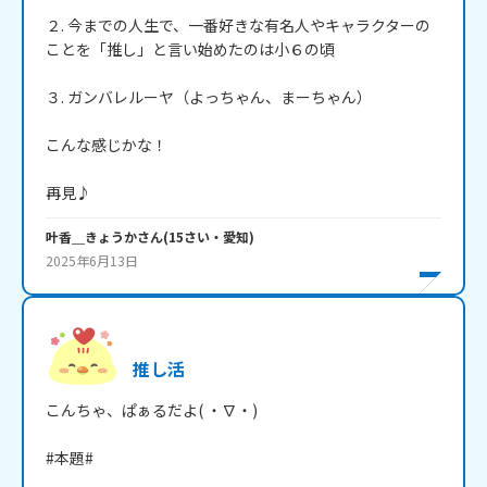
２. 今までの人生で、一番好きな有名人やキャラクターの
ことを「推し」と言い始めたのは小６の頃

３. ガンバレルーヤ（よっちゃん、まーちゃん）

こんな感じかな！

叶香＿きょうか
さん
(
15
さい・
愛知
)
2025年6月13日
推し活
こんちゃ、ぱぁるだよ( ・∇・)

#本題#
