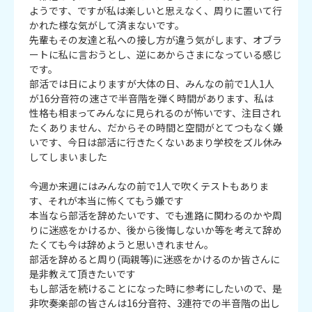
ようです、ですが私は楽しいと思えなく、周りに置いて行
かれた様な気がして済まないです。

先輩もその友達と私への接し方が違う気がします、オブラ
ートに私に言おうとし、逆にあからさまになっている感じ
です。

部活では日によりますが大体の日、みんなの前で1人1人
が16分音符の速さで半音階を弾く時間があります、私は
性格も相まってみんなに見られるのが怖いです、注目され
たくありません、だからその時間と空間がとてつもなく嫌
いです、今日は部活に行きたくないあまり学校をズル休み
してしまいました

今週か来週にはみんなの前で1人で吹くテストもありま
す、それが本当に怖くてもう嫌です

本当なら部活を辞めたいです、でも進路に関わるのかや周
りに迷惑をかけるか、後から後悔しないか等を考えて辞め
たくても今は辞めようと思いきれません。

部活を辞めると周り(両親等)に迷惑をかけるのか皆さんに
是非教えて頂きたいです

もし部活を続けることになった時に参考にしたいので、是
非吹奏楽部の皆さんは16分音符、3連符での半音階の出し