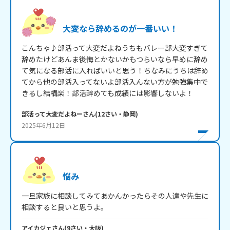
大変なら辞めるのが一番いい！
こんちゃ♪部活って大変だよねうちもバレー部大変すぎて
辞めたけどあんま後悔とかないかもつらいなら早めに辞め
て気になる部活に入ればいいと思う！ちなみにうちは辞め
てから他の部活入ってないよ部活入んない方が勉強集中で
きるし結構楽！部活辞めても成績には影響しないよ！
部活って大変だよねー
さん
(
12
さい・
静岡
)
2025年6月12日
悩み
一旦家族に相談してみてあかんかったらその人達や先生に
相談すると良いと思うよ。
アイカジェ
さん
(
9
さい・
大阪
)