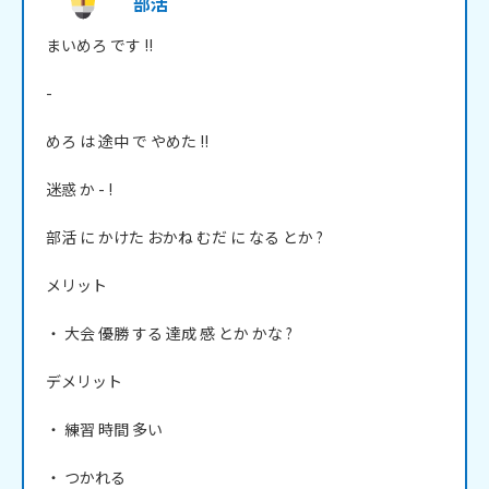
部活
まいめろ です !!

-

めろ は 途中 で やめた !!

迷惑 か - !

部活 に かけた おかね むだ に なる とか ?

メリット

・ 大会 優勝 する 達成 感 とか かな ?

デメリット

・ 練習 時間 多い

・ つかれる
