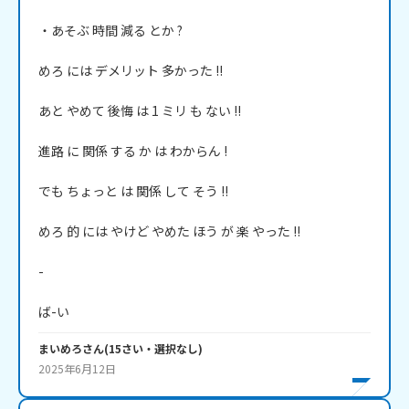
・あそぶ 時間 減る とか ?

めろ には デメリット 多かった !!

あと やめて 後悔 は 1 ミリ も ない !!

進路 に 関係 する か は わからん !

でも ちょっと は 関係 して そう !!

めろ 的 には やけど やめた ほう が 楽 やった !!

-

まいめろ
さん
(
15
さい・
選択なし
)
2025年6月12日