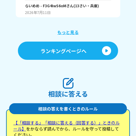
イ楽器あるー？ ・憧れの楽器とかある？ その他あっ
て
たら！ もうすぐ本番だよーとか、なんでもいいよ
らいめめ
- F3G4IwS6oM
さん
(
13
さい・
兵庫
)
え
ご
ー！ 私は… アルトサックス担当！ 綺麗な音が出る事
欲
2026年7月11日
20
が好き！ マイ楽器欲しいなーって思ってるー ホルン
かっこよくない！？ めっちゃ音が美しすぎる！ あと
パーカスもかっこよくない！？ 移動してたりすると
ことか、高速でバチ振ってるとことか、かっこよす
もっと見る
ぎるぅぅ！ 明日演奏会です！コンクールももうす
ぐ！ 長文＆読みにくい文ごめん！ ここまで読んでく
れてありがとう！ タメ口OK🙆
ランキングページへ
相談に答える
相談の答えを書くときのルール
【「相談する」「相談に答える（回答する）」ときのル
ール】
をかならず読んでから、ルールを守って投稿して
ください。