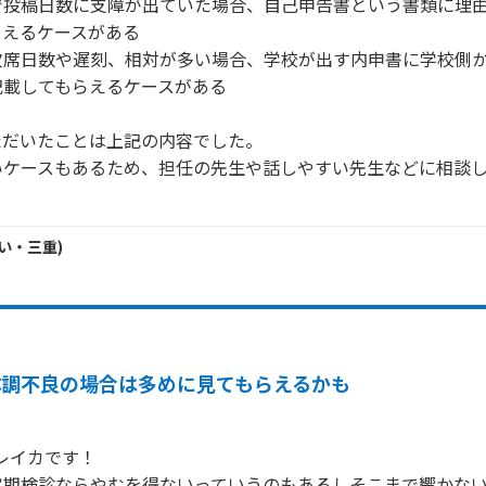
で投稿日数に支障が出ていた場合、自己申告書という書類に理
えるケースがある

欠席日数や遅刻、相対が多い場合、学校が出す内申書に学校側
載してもらえるケースがある

だいたことは上記の内容でした。

いケースもあるため、担任の先生や話しやすい先生などに相談
い・
三重
)
体調不良の場合は多めに見てもらえるかも
のレイカです！

定期検診ならやむを得ないっていうのもあるしそこまで響かない