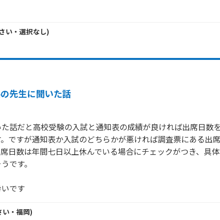
♪
さい・
選択なし
)
熟の先生に聞いた話
いた話だと高校受験の入試と通知表の成績が良ければ出席日数
す。ですが通知表か入試のどちらかが悪ければ調査票にある出
出席日数は年間七日以上休んでいる場合にチェックがつき、具体
うです。

幸いです
さい・
福岡
)