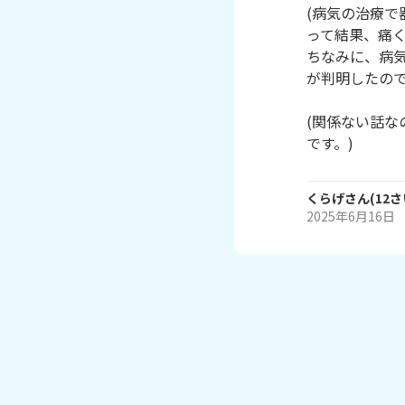
(病気の治療
って結果、痛く
ちなみに、病
が判明したので
(関係ない話
です。)
くらげ
さん
(
12
さ
2025年6月16日