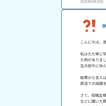
2025年6月16日
こんにちは、高
私はただ単に
た時がありま
生の前半に休
結果から言え
部活での成績を
さて、投稿主
などに聞いた際