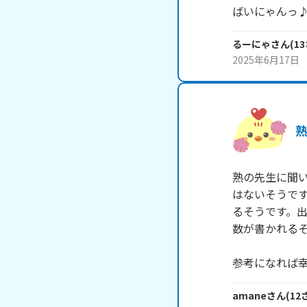
ばいにゃんっ
るーにゃ
さん
(
13
2025年6月17日
熟の先生に聞
はないそうで
るそうです。
数が書かれるそ
参考になれば
amane
さん
(
12