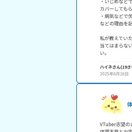
・いじめなど
カバーしてもら
・病気などで
などの理由を記
私が教えていた
当てはまらな
い。
ハイネ
さん
(
19
さ
2025年6月16日
VTuber志望
体調不良とか