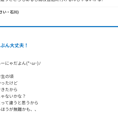
さい・
石川
)
たぶん大丈夫！
にゃだよん(*･ω･)ﾉ

生の頃

ったけど

きたから

ゃないかな？

って違うと思うから

ほうが無難かも、、
