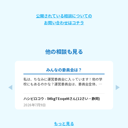
公開されている相談についての
お問い合わせはコチラ
他の相談も見る
みんなの委員会は？
私は、ちなみに運営委員会に入っています！他の学
質問するね! み
校にもあるのかな？運営委員会は、委員会全体、学
の？ むむの学校は2番まで！ ⚠️歌詞とか
校全体をまとめる委員会っていうのかな？ 運動会、
一年生を迎えるかい、６年生を送るかい、学芸会
で、めちゃくちゃ活躍しまーす！BGMやったり、委
ハシビロコウ
- lMkgTEoqeM
さん
(
12
さい・
静岡
)
む
員長会を運営したり、会を運営したり、それぞれの
2026年7月9日
20
委員会を支えたり、みんなの意見を聞いたり！とに
かーく大変なのでアール🥺 みんなは、なんの委員会
に入ってる～？ 一緒に語り合いましょう！
もっと見る