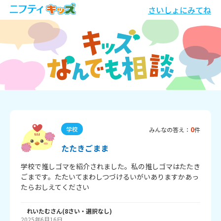
さいしょにみてね
0
学校
みんなの答え：
件
たたきごまま
学校で推しゴマを紹介されました。私の推しゴマはたたき
ごまです。たたいてまわしつづけるいがいありますかあっ
たらおしえてください
れいたむ
さん
(
8
さい・
選択なし
)
2025年6月16日