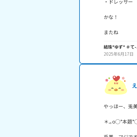
・ドレッサー

かな！

またね
結珠*ゆず* ＃て
2025年6月17日
やっほー、兎美
＊.｡o◯*本題*◯
兎美、マジです