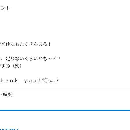


ント

ど他にもたくさんある！

、足りないくらいかも…？？

すね（笑）

Ｔｈａｎｋ　ｙｏｕ！*◯o｡.＊
・
岐阜
)