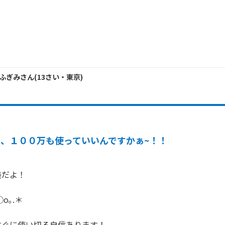
-ふぎみ
さん
(
13
さい・
東京
)
え、１００万も使っていいんですかぁ~！！
だよ！

o｡.＊

ぐに使い切る自信あります！
