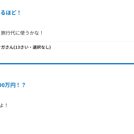
なるほど！
、旅行代に使うかな！
ナガ
さん
(
13
さい・
選択なし
)
00万円！？
よ！
