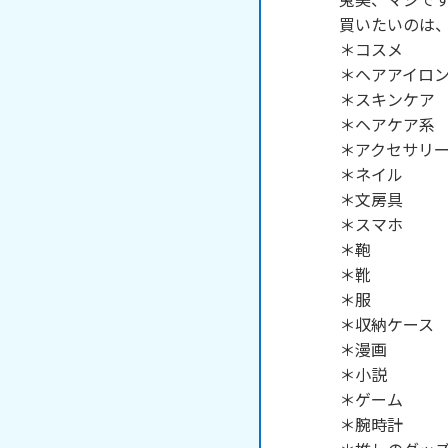
買いたいのは、
＊コスメ

＊ヘアアイロン
＊スキンケア

＊ヘアケア系

＊アクセサリー
＊ネイル

＊文房具

＊スマホ

＊鞄

＊靴

＊服

＊収納ケース

＊漫画

＊小説

＊ゲーム

＊腕時計
