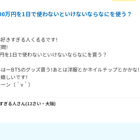
00万円を1日で使わないといけないならなにを使う？
S好きすぎる人くるるです!

!

万円を1日で使わないといけないならなにを買う？

はーBTSのグッズ買う!あとは洋服とかネイルチップとかかな!

嬉しいです!

ーン（＾ν＾）
きすぎる人
さん
(
12
さい・
大阪
)