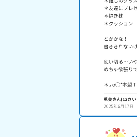
＊推しのグッズ
＊友達にプレゼ
＊抱き枕

＊クッション

とかかな！

書ききれないけ
使い切る…いや
めちゃ欲張りで
＊.｡o◯*本題
兎美
さん
(
13
さい
2025年6月17日