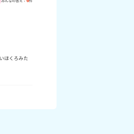
6
みんなの答え：
件
いほくろみた