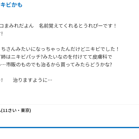
ニキビかも
ョコまみれだよん　名前覚えてくれるとうれぴーです！



ちさんみたいになっちゃったんだけどニキビでした！

姉はニキビパッチ?みたいなのを付けてて皮膚科で

…市販のものでも治るから買ってみたらどうかな? 

       治りますように…

ん
(
11
さい・
東京
)