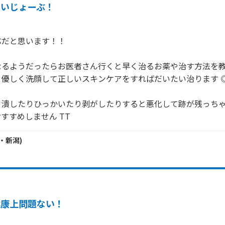
だいじょーぶ！
だと思います！！

なるようだったらお医者さん行くと早く治るお薬や治す方法を
優しく洗顔して正しいスキンケアをすればだいたい治ります ◎
り潰したりひっかいたり剥がしたりすると悪化して跡が残っち
すすめしません TT
・
新潟
)
健康上問題ない！