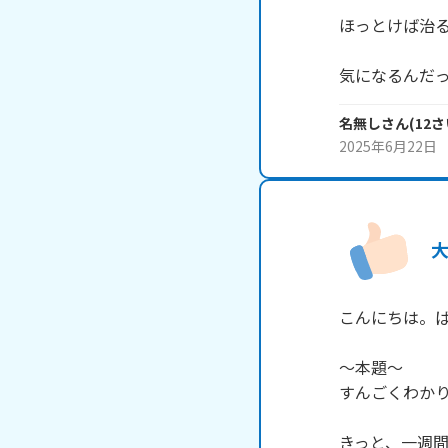
ほっとけば治る
気になるんだ
名無し
さん
(
12
さ
2025年6月22日
大
こんにちは。ぱ
～本題～

すんごくわかり
きっと、一週間