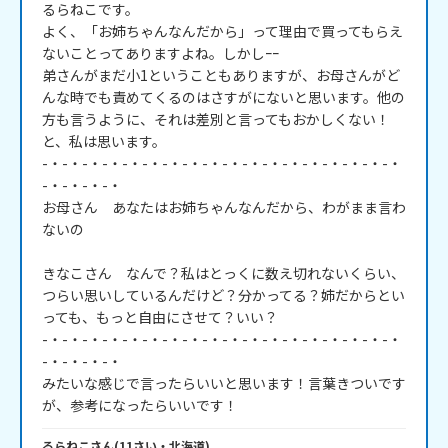
るらねこです。

よく、「お姉ちゃんなんだから」って理由で買ってもらえ
ないことってありますよね。しかしｰｰ

弟さんがまだ小1ということもありますが、お母さんがど
んな時でも責めてくるのはさすがにないと思います。他の
方も言うように、それは差別と言ってもおかしくない！
と、私は思います。

-・-・-・-・-・-・-・-・-・-・-・-・-・-・-・-・-・-・
-・-・-・-・

お母さん　あなたはお姉ちゃんなんだから、わがまま言わ
ないの

きなこさん　なんで？私はとっくに数え切れないくらい、
つらい思いしているんだけど？分かってる？姉だからとい
っても、もっと自由にさせて？いい？

-・-・-・-・-・-・-・-・-・-・-・-・-・-・-・-・-・-・
-・-・-・-・

みたいな感じで言ったらいいと思います！言葉きついです
るらねこ
さん
(
11
さい・
北海道
)