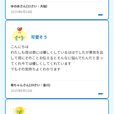
ゆのあ
さん
(
11
さい・
大阪
)
2025年6月24日
可愛そう
こんにちは

わたしも母は弟には優しくしているははでしたが勇気を出
して母にそのことお伝えるとそんなに悩んでたんだと言っ
てくれ今では優しくしてくれています

でもその気持ちよくわかります

苺ちゃん
さん
(
10
さい・
香川
)
2025年6月23日