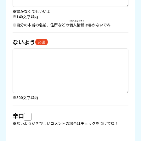
※書かなくてもいいよ
※140文字以内
こじんじょうほう
※自分の本当の名前、住所などの
個人情報
は書かないでね
ないよう
必須
※500文字以内
辛口
※ないようがきびしいコメントの場合はチェックをつけてね！