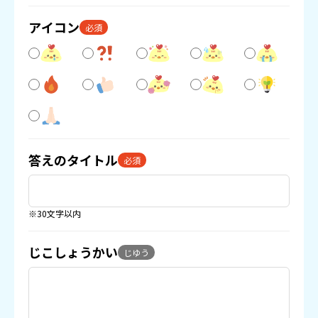
アイコン
必須
答えのタイトル
必須
※30文字以内
じこしょうかい
じゆう