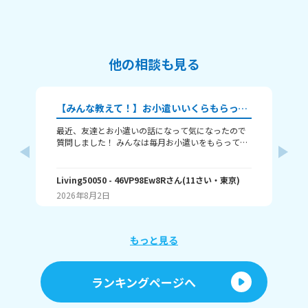
他の相談も見る
【みんな教えて！】お小遣いいくらもらってる？
最近、友達とお小遣いの話になって気になったので
今日５
質問しました！ みんなは毎月お小遣いをもらってい
しようと 思ったらLIN
ますか？ 1 学年 2 毎月のお小遣いの金額 （または、
すけど
お手伝いでもらえる金額） 3主に何に使っているか
さっき 起きてきた弟がお母
を教えてほしいです！ ちなみに僕は700円です。た
よ、理
Living50050
- 46VP98Ew8R
さん
(
11
さい・
東京
)
ティ
くさんの回答待ってます！
入れたら 怒るみたい
2026年8月2日
20
った事
たら私の分の 
も私を無
が 入っているので入れて欲しいけど 今の状況では無
もっと見る
ランキングページへ