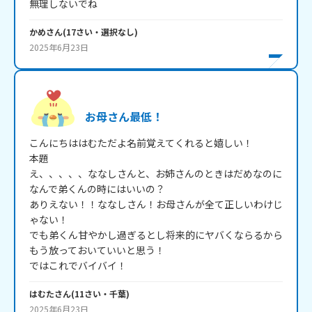
無理しないでね
かめ
さん
(
17
さい・
選択なし
)
2025年6月23日
お母さん最低！
こんにちははむただよ名前覚えてくれると嬉しい！

本題

え、、、、、ななしさんと、お姉さんのときはだめなのに
なんで弟くんの時にはいいの？

ありえない！！ななしさん！お母さんが全て正しいわけじ
ゃない！

でも弟くん甘やかし過ぎるとし将来的にヤバくならるから
もう放っておいていいと思う！

ではこれでバイバイ！
はむた
さん
(
11
さい・
千葉
)
2025年6月23日