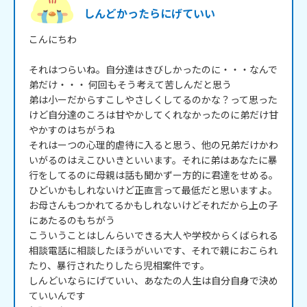
しんどかったらにげていい
こんにちわ

それはつらいね。自分達はきびしかったのに・・・なんで
弟だけ・・・ 何回もそう考えて苦しんだと思う

弟は小ーだからすこしやさしくしてるのかな？って思った
けど自分達のころは甘やかしてくれなかったのに弟だけ甘
やかすのはちがうね

それはーつの心理的虐待に入ると思う、他の兄弟だけかわ
いがるのはえこひいきといいます。それに弟はあなたに暴
行をしてるのに母親は話も聞かずー方的に君達をせめる。
ひどいかもしれないけど正直言って最低だと思いますよ。
お母さんもつかれてるかもしれないけどそれだから上の子
にあたるのもちがう

こういうことはしんらいできる大人や学校からくばられる
相談電話に相談したほうがいいです、それで親におこられ
たり、暴行されたりしたら児相案件です。

しんどいならにげていい、あなたの人生は自分自身で決め
ていいんです
