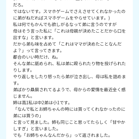
だろ。

ではないです。スマホゲームでさえさせてくれなかったの
に弟がねだればスマホゲームをやらせています。)

私は何でもかんでも欲しがるなって弟に言うのですが

母はそう言った私に「これは母親が決めたことだから口を
出すな」と言います。

だから弟も味を占めて「これはママが決めたことなんだ
よ？」って言ってきます。

都合のいい時だけ、ね。

そんな弟に舐められ、私は弟に殴られたり物を投げられた
りします。

やり返しをしたり怒ったら弟が泣き出し、母は私を詰めま
す。

弟ばかり贔屓されてるようで、母からの愛情を最近全く感
じません。

姉は高1私は中2弟は小1です。

「なんで私とお姉ちゃんの時には買ってくれなかったのに
弟には買うの」

と言って見ました。姉も同じこと思ってたらしく「甘やか
しすぎ」と言いました。

でも「お姉ちゃんなんだから」って返されました。
