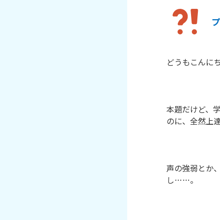
どうもこんにち
本題だけど、
のに、全然上達
声の強弱とか
し……。
