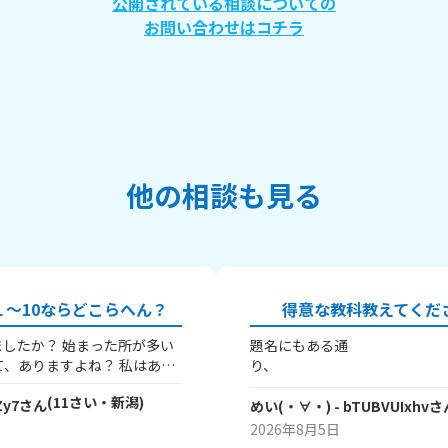
公開されている相談についての
お問い合わせはコチラ
他の相談も見る
～10ならどこらへん？
得意な教科教えてくだ
したか？ 始まった所が多い
題名にもある通
り、 皆
得意な教科を教えてほしいです
(
11
さい・
新潟
)
Zy7
さん
(^^) ちなみに私は
めい(・∀・)
- bTUBVUIxhv
さ
字と
♪ 実
2026年8月5日
のが楽しいんですよね