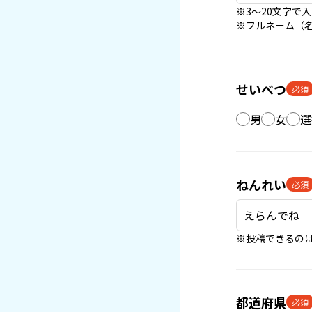
※3〜20文字で
※フルネーム（
せいべつ
必須
男
女
選
ねんれい
必須
※投稿できるのは
都道府県
必須