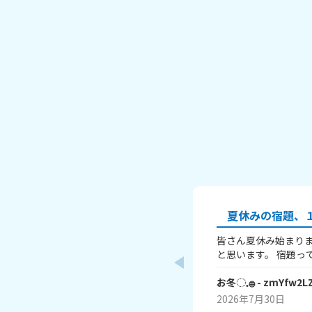
夏休みの宿題、１
皆さん夏休み始まりま
と思います。 宿題って、ありますよね？ 私はあり
ます！ 1～10までで表すなら、どこまで終わりま
したか？ 1はまだ終わってないで、10は全部終わ
お冬◌𓈒𓐍
- zmYfw2L
ったということです！ 私は6です！ワークと習
2026年7月30日
絵が残ってるので！ みなさんも教えてください！