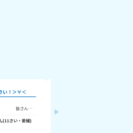
さい！＞∀＜
宿題の答えって見てないよね
わたしは、Hちゃんっていう友達と毎週
さんの
ぶ約束してるんですけど、Hちゃんが、前
！
ないから答え見ちゃお😏」って言ってた
理科です
よ！わたしは、｢丸写しはダメだよ😥｣っ
ん
(
11
さい・
愛媛
)
さっちゃん🎵
- vWYvUrww3c
さん
(
10
さ
験する
んですけど、｢バレないからいいでしょ
2026年8月5日
ん心配しすぎ！😄」って言ってきたんで