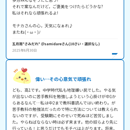
多分みんなそうだと思う!

それで案なんだけど，ご褒美をつけたらどうかな?

私はそれなら頑張れるよ!

モナカさんの心，天気になぁれ♪

またね(・ω・)ﾉ
五月雨*さみだれ* ＠samidare
さん
(
10
さい・
選択なし
)
2025年6月30日
偉い…その心意気で頑張れ
ども、高1です。中学時代私も地理嫌い民でした。やる気
が出ないのに苦手教科を勉強しようという心掛けが中1か
らあるなんて…私は中2まで教科書読んではい終わり。が
苦手教科の勉強法だったので特に方法については教えられ
ないのですが、受験期にそのせいで死ぬほど苦労しまし
た。やらねばならない時は必ず来ます。他の奴らより先に
行っている！と思うだけでもモチベは上がります。将来、