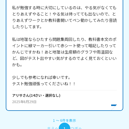
私が勉強する時に大切にしているのは、やる気がなくても
とりあえずやること！やる気は待ってても出ないので、と
りあえずワークとか教科書開いてペン動かしてみたり音読
したりしてます。

私は地理ならひたすら問題集周回したり、教科書本文のポ
イントに緑マーカー引いて赤シート使って暗記したりって
かんじですかね！あと地理は生産額のグラフや雨温図な
ど、図がテスト出やすい気がするのでよく見ておくといい
かも。

少しでも参考になれば幸いです。

テスト勉強頑張ってくださいね！！
アリサ
さん
(
14
さい・
選択なし
)
2025年6月29日
1
〜
6
件
を表示
まえへ
1
つぎへ