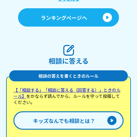
あ
ランキングページへ
相談に答える
相談の答えを書くときのルール
【「相談する」「相談に答える（回答する）」ときのル
ール】
をかならず読んでから、ルールを守って投稿して
ください。
キッズなんでも相談とは？