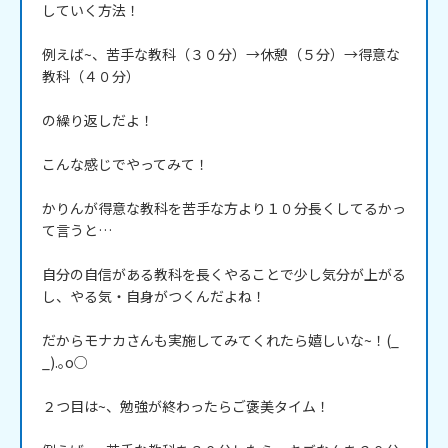
していく方法！

例えば~、苦手な教科（３０分）→休憩（５分）→得意な
教科（４０分）

の繰り返しだよ！

こんな感じでやってみて！

かりんが得意な教科を苦手な方より１０分長くしてるかっ
て言うと…

自分の自信がある教科を長くやることで少し気分が上がる
し、やる気・自身がつくんだよね！

だからモナカさんも実施してみてくれたら嬉しいな~！(_ 
_).｡o○

２つ目は~、勉強が終わったらご褒美タイム！
