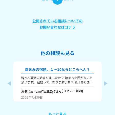
公開されている相談についての
お問い合わせはコチラ
他の相談も見る
夏休みの宿題、１～10ならどこらへん？
皆さん夏休み始まりましたか？ 始まった所が多いと
題
思います。 宿題って、ありますよね？ 私はありま
す！ 1～10までで表すなら、どこまで終わりました
意
か？ 1はまだ終わってないで、10は全部終わったと
(
11
さい・
新潟
)
な
お冬◌𓈒𓐍
- zmYfw2LZy7
さん
めい
いうことです！ 私は6です！ワークと習字と絵が残
2026年7月30日
20
ってるので！ みなさんも教えてください！ それじゃ
が
あまたね☃️
え
もっと見る