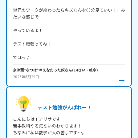
単元のワークが終わったらキズなんを○分見ていい！」み
たいな感じで

やっているよ！

テスト頑張ってね！

ではっ♪
奈津葉*なつは*＃えなだった奴
さん
(
14
さい・
岐阜
)
2025年6月29日
テスト勉強がんばれー！
こんにちは！アリサです

苦手教科やる気ないのわかります！

ちなみに私は数学が大の苦手です…。
