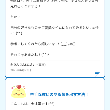
例えば~、苦手な教科を３０分したら、キズなんを２０分
見れることにする！

とか~…

自分の好きなものをご褒美タイムに入れてみるといいかも
~！(^^)

参考にしてくれたら嬉しいな~！(_ _).｡o○

それじゃあまたね！(^^)/
かりん
さん
(
11
さい・
東京
)
2025年6月29日
苦手な教科のやる気を出す方法！
こんにちは、奈津葉です(^^)
