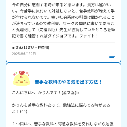
今の自分に感謝する時が来ると思います。貴方は運がい
い。今苦手に気付いて対処しないと、苦手教科が増えて手
が付けられないです。幸い社会系統の科目は聞かれること
が決まっているので教科書、ワークの問題に書いてあるこ
と丸暗記して（勿論図も）先生が強調していたところを筆
記で書く練習すればダイジョブです。ファイト！
ｍ
さん
(
15
さい・
神奈川
)
2025年6月30日
苦手な教科のやる気を出す方法！
こんにちは~、かりんです！(≧∇≦)b

かりんも苦手な教科あって、勉強法に悩んでる時がある
よ！(^^)

１つ目は~、苦手な教科と得意な教科を交代しながら勉強