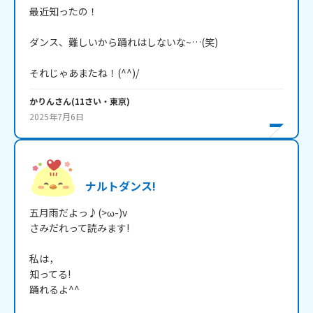
最近知ったの！

ダンス、難しいから踊れはしないな~…(笑)

それじゃあまたね！(^^)/
かりん
さん
(
11
さい・
東京
)
2025年7月6日
ナルトダンス!
五月雨だよっ♪(>ω-)v

さみだれって読みます!

私は，

知ってる!

踊れるよ^^
