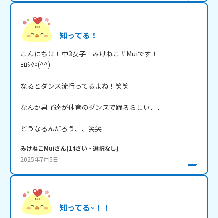
知ってる！
こんにちは！中3女子　みけねこ＃Muiです！　

ﾖﾛｼｸﾈ(^^)

なるとダンス流行ってるよね！笑笑

なんか男子達が体育のダンスで踊るらしい、、

どうなるんだろう、、笑笑
みけねこMui
さん
(
14
さい・
選択なし
)
2025年7月5日
知ってる~！！