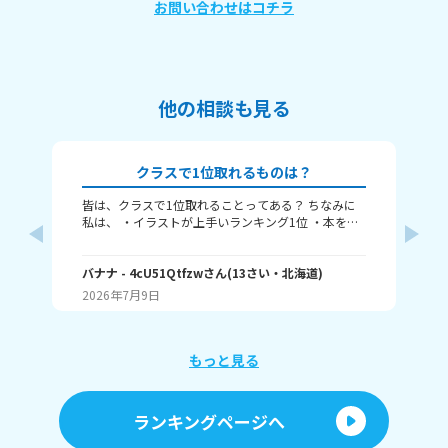
お問い合わせはコチラ
他の相談も見る
クラスで1位取れるものは？
皆は、クラスで1位取れることってある？ ちなみに
〈本
私は、 ・イラストが上手いランキング1位 ・本を読
れ
むランキング1位（一番たくさん読む） ・アニメ詳
ということ
しいランキング1位 こんな感じ。 皆はどんなランキ
何番
ングで1位取れる？ 書いてくれたら嬉しいです！ じ
バナナ
- 4cU51Qtfzw
さん
(
13
さい・
北海道
)
海荷
ゃね。
2026年7月9日
20
もっと見る
ランキングページへ