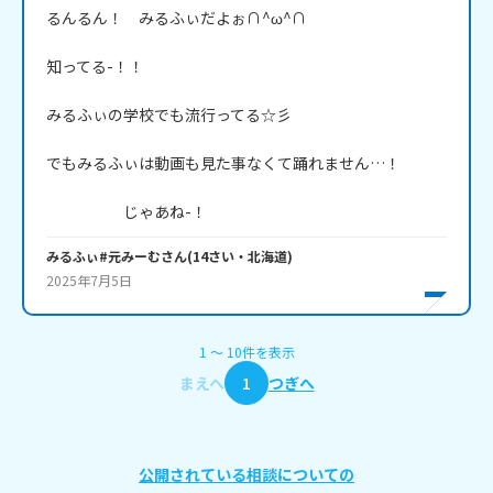
るんるん！　みるふぃだよぉ∩^ω^∩

知ってる-！！

みるふぃの学校でも流行ってる☆彡

でもみるふぃは動画も見た事なくて踊れません…！

　　　　　じゃあね-！
みるふぃ#元みーむ
さん
(
14
さい・
北海道
)
2025年7月5日
1
〜
10
件
を表示
まえへ
1
つぎへ
公開されている相談についての