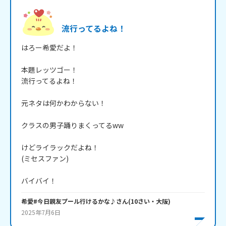
流行ってるよね！
はろー希愛だよ！

本題レッツゴー！

流行ってるよね！

元ネタは何かわからない！

クラスの男子踊りまくってるww

けどライラックだよね！

(ミセスファン)

バイバイ！
希愛#今日親友プール行けるかな♪
さん
(
10
さい・
大阪
)
2025年7月6日