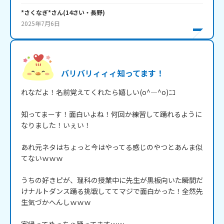
*さくなぎ*
さん
(
14
さい・
長野
)
2025年7月6日
バリバリィィィ知ってます！
れなだよ！名前覚えてくれたら嬉しい(o^―^o)ﾆｺ

知ってまーす！面白いよね！何回か練習して踊れるように
なりました！いぇい！

あれ元ネタはちょっと今はやってる感じのやつとあんま似
てないｗｗｗ

うちの好きピが、理科の授業中に先生が黒板向いた瞬間だ
けナルトダンス踊る挑戦しててマジで面白かった！全然先
生気づかへんしｗｗｗ
