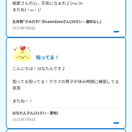
結愛さんの心，天気になぁれ♪(>ω-)v

またね(・ω・)ﾉ
五月雨*さみだれ* ＠samidare
さん
(
10
さい・
選択なし
)
2025年7月6日
知ってる！
こんにちは！はなたんです♪

知ってる知ってる！クラスの男子が休み時間に練習してる
笑笑

またねー！
はなたん
さん
(
11
さい・
愛知
)
2025年7月6日