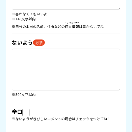
※書かなくてもいいよ
※140文字以内
こじんじょうほう
※自分の本当の名前、住所などの
個人情報
は書かないでね
ないよう
必須
※500文字以内
辛口
※ないようがきびしいコメントの場合はチェックをつけてね！