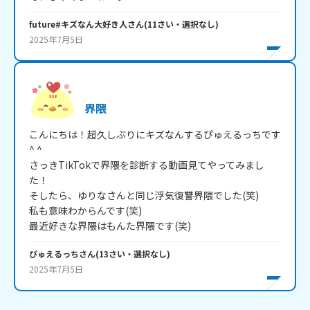
future#キズなん大好き人
さん
(
11
さい・
選択なし
)
2025年7月5日
界隈
こんにちは！超久しぶりにキズなんするぴゅえるっちです
^ ^

さっきTikTokで界隈を診断する動画見てやってみまし
た！

そしたら、ゆりなさんと同じ浮気復讐界隈でした(笑)

私も意味わからんです(笑)

最近好きな界隈はもんた界隈です(笑)
ぴゅえるっち
さん
(
13
さい・
選択なし
)
2025年7月5日