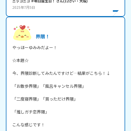
ニッコニコ ＃明日誕生日！
さん
(
12
さい・
大阪
)
2025年7月5日
界隈！
やっほーゆみみだよー！

☆本題☆

今、界隈診断してみたんですけど…結果がこちら！↓

「お散歩界隈」「風呂キャンセル界隈」

「二度寝界隈」「買っただけ界隈」

「推しガチ恋界隈」

こんな感じです！
