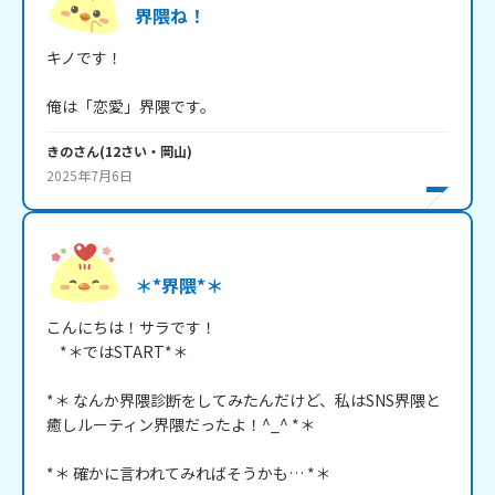
界隈ね！
キノです！

俺は「恋愛」界隈です。
きの
さん
(
12
さい・
岡山
)
2025年7月6日
＊*界隈*＊
こんにちは！サラです！

    *＊ではSTART*＊

*＊ なんか界隈診断をしてみたんだけど、私はSNS界隈と
癒しルーティン界隈だったよ！^_^ *＊

*＊ 確かに言われてみればそうかも… *＊
