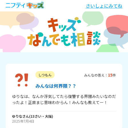
さいしょにみてね
15
しつもん
みんなの答え：
件
みんなは何界隈？？
ゆりなは、なんか浮気してたら復讐する界隈みたいなのだ
ゆりな
さん
(
13
さい・
大阪
)
2025年7月4日