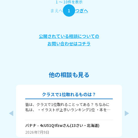
1
〜
10
件
を表示
まえへ
1
つぎへ
公開されている相談についての
お問い合わせはコチラ
他の相談も見る
クラスで1位取れるものは？
皆は、クラスで1位取れることってある？ ちなみに
〈本
私は、 ・イラストが上手いランキング1位 ・本を読
れ
むランキング1位（一番たくさん読む） ・アニメ詳
ということ
しいランキング1位 こんな感じ。 皆はどんなランキ
何番
ングで1位取れる？ 書いてくれたら嬉しいです！ じ
バナナ
- 4cU51Qtfzw
さん
(
13
さい・
北海道
)
海荷
ゃね。
2026年7月9日
20