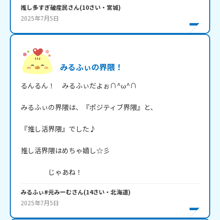
推し多すぎ破産民
さん
(
10
さい・
宮城
)
2025年7月5日
みるふぃの界隈！
るんるん！　みるふぃだよぉ∩^ω^∩

みるふぃの界隈は、『ポジティブ界隈』と、

『推し活界隈』でした♪

推し活界隈はめちゃ嬉し☆彡

　　　　じゃあね！
みるふぃ#元みーむ
さん
(
14
さい・
北海道
)
2025年7月5日