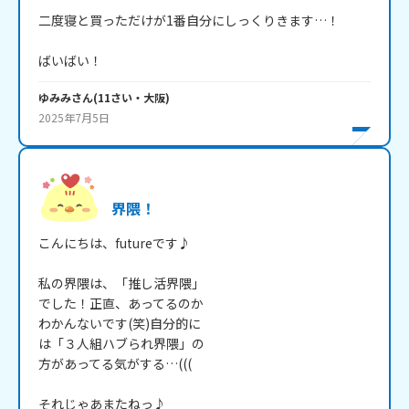
二度寝と買っただけが1番自分にしっくりきます…！

ばいばい！
ゆみみ
さん
(
11
さい・
大阪
)
2025年7月5日
界隈！
こんにちは、futureです♪

私の界隈は、「推し活界隈」

でした！正直、あってるのか

わかんないです(笑)自分的に

は「３人組ハブられ界隈」の

方があってる気がする…(((

それじゃあまたねっ♪