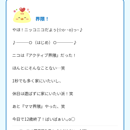
界隈！
やほ！ニッコニコだよぅ(☆o･･o)っ~♪

♪───Ｏ（はじめ）Ｏ────♪

ニコは『アクティブ界隈』だった！

ほんとにそんなことない…笑

1秒でも多く家にいたいし、

休日は遊ばずに家にいたい派！笑

あと『ママ界隈』やった、笑

今日で12歳終了！ばいばぁい.｡o○