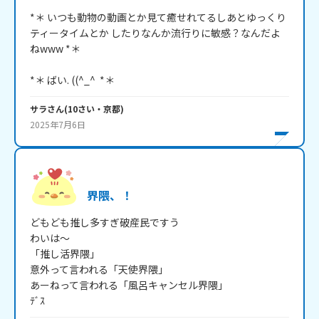
*＊ いつも動物の動画とか見て癒せれてるしあとゆっくり
ティータイムとか したりなんか流行りに敏感？なんだよ
ねwww *＊

*＊ ばい. ((^_^  *＊
サラ
さん
(
10
さい・
京都
)
2025年7月6日
界隈、！
どもども推し多すぎ破産民ですう

わいは～

「推し活界隈」

意外って言われる「天使界隈」

あーねって言われる「風呂キャンセル界隈」

ﾃﾞｽ