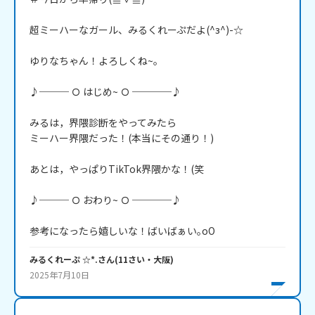
超ミーハーなガール、みるくれーぷだよ(^з^)-☆

ゆりなちゃん！よろしくね~。

♪─── Ｏ はじめ~ Ｏ ────♪

みるは，界隈診断をやってみたら

ミーハー界隈だった！(本当にその通り！)

あとは，やっぱりTikTok界隈かな！(笑

♪─── Ｏ おわり~ Ｏ ────♪

参考になったら嬉しいな！ばいばぁい｡oO
みるくれーぷ ☆*.
さん
(
11
さい・
大阪
)
2025年7月10日