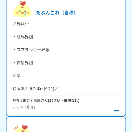
たぶんこれ（自称）
お馬は…

・競馬界隈

・スプランキー界隈

・妄想界隈

かな

じゃあ！またね~(^O^)／
だらけ馬ことお馬
さん
(
12
さい・
選択なし
)
2025年7月9日