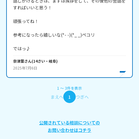
話しかけるときは、まずは挨拶をして、その後他の会話を
すればいいと思う！

頑張ってね！

参考になったら嬉しいな(*- -)(*_ _)ペコリ

ではっ♪
奈津葉
さん
(
14
さい・
岐阜
)
2025年7月6日
1
〜
3
件
を表示
まえへ
1
つぎへ
公開されている相談についての
お問い合わせはコチラ