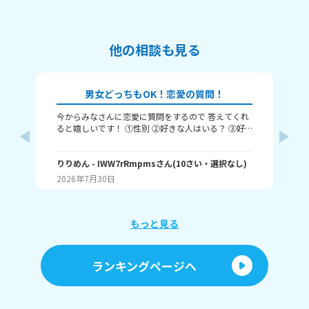
他の相談も見る
男女どっちもOK！恋愛の質問！
今からみなさんに恋愛に質問をするので 答えてくれ
それじ
ると嬉しいです！ ①性別 ②好きな人はいる？ ③好
ル
きなタイプ ④告白された回数 ⑤結婚は何歳にしたい
❓️
か こんな感じだよっ！ ぜひ答えてくれると嬉しいで
~(
す！ 最後まで見てくれてありがとう！ ではバイバ
りりめん
- IWW7rRmpms
さん
(
10
さい・
選択なし
)
幼
ん
イ！
2026年7月30日
20
よね
ね～
あ、
もっと見る
ランキングページへ