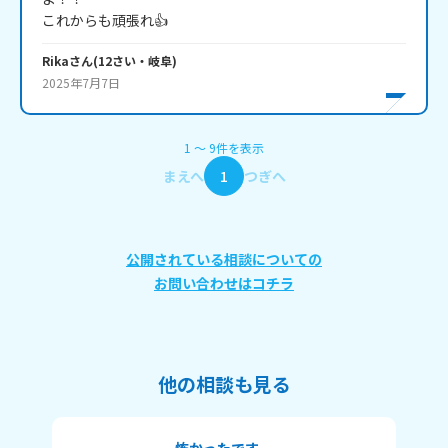
これからも頑張れ👍
Rika
さん
(
12
さい・
岐阜
)
2025年7月7日
1
〜
9
件
を表示
まえへ
1
つぎへ
公開されている相談についての
お問い合わせはコチラ
他の相談も見る