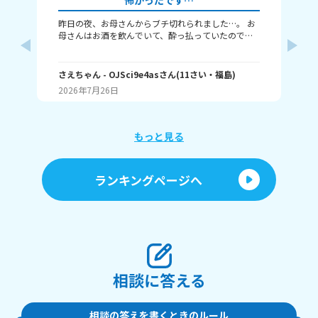
怖かったです…
昨日の夜、お母さんからブチ切れられました…。 お
今日５
母さんはお酒を飲んでいて、酔っ払っていたのです
しようと 思ったらLIN
が(ちなみにほぼ毎晩飲んでいます)、わたしは前から
すけど
ずっとお母さんの酔っ払っている姿にイライラして
さっき 起きてきた弟がお母
しまっていました。(話し方など) それで昨日、また
よ、理
さえちゃん
- OJSci9e4as
さん
(
11
さい・
福島
)
ティ
イライラしてしまいつい何度もイライラした声を出
入れたら 怒るみたい
2026年7月26日
20
していたら、急にお母さんが怒って来て、お母さん
った事
の機嫌がとても悪くなりました。 ただ機嫌が悪いだ
たら私の分の 
けじゃなくて、今までに聞いた事のない叫び声で｢出
も私を無
てけ！！｣と言われました。その他にも、｢気分悪い
が 入っているので入れて欲しいけど 今の状況では無
もっと見る
わ！｣とか、｢なんでも暴れればいいと思ってんのか
おめーは！！｣などと叫ばれ、わたしはビクッとしな
がらしばらく同じ場所にずっと座っていました。 そ
ランキングページへ
してその後にお母さんから｢早く出ていって｣と言わ
れ、更には腕を掴まれわたしを玄関に連れていこう
としていました。わたしは流石にこれは取り返しの
つかないことになるのではと思い、焦って｢ごめんな
さい、ごめんなさい｣と謝りました。そしたら、お母
さんの機嫌は治って許して貰えましたが、今までに
言われたことのない言葉や叫び声を聞いたりしたの
で、とても怖かったです。 その後、わたしは寝たの
相談に答える
ですがあまりの怖さに苦しくなってハァハァとなっ
てしまいました。 もう昨日のことですがまだそれを
思い出すと体が震えそうになります。とにかく今ま
でに1番叱られてとても怖かったです。 ちなみにお
相談の答えを書くときのルール