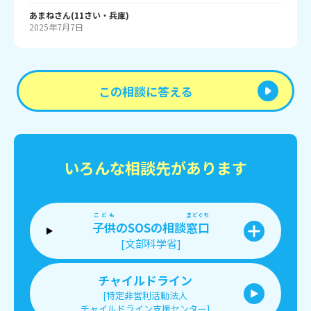
あまね
さん
(
11
さい・
兵庫
)
2025年7月7日
この相談に答える
いろんな相談先があります
こども
まどぐち
子供
のSOSの相談
窓口
[文部科学省]
チャイルドライン
[特定非営利活動法人
チャイルドライン支援センター]