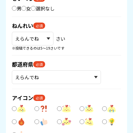
男
女
選択なし
ねんれい
必須
さい
※投稿できるのは5〜19さいです
都道府県
必須
アイコン
必須