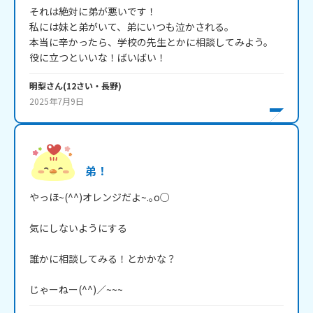
それは絶対に弟が悪いです！

私には妹と弟がいて、弟にいつも泣かされる。

本当に辛かったら、学校の先生とかに相談してみよう。

役に立つといいな！ばいばい！
明梨
さん
(
12
さい・
長野
)
2025年7月9日
弟！
やっほ~(^^)オレンジだよ~.｡o○

気にしないようにする

誰かに相談してみる！とかかな？

じゃーねー(^^)／~~~