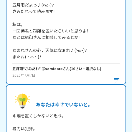
五月雨だよっ♪(>ω-)v

さみだれって読みます!

私は，

一回弟君と距離を置いたらいいと思うよ!

あとは親御さんに相談してみるとか!

あまねさんの心，天気になぁれ♪(>ω-)v

またね(・ω・)ﾉ
五月雨*さみだれ* ＠samidare
さん
(
10
さい・
選択なし
)
2025年7月7日
あなたは幸せでいないと。
距離を置くしかないと思う。

暴力は犯罪。
