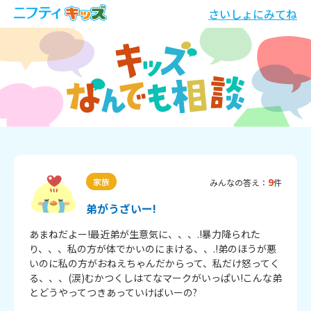
さいしょにみてね
9
家族
みんなの答え：
件
弟がうざいー!
あまねだよー!最近弟が生意気に、、、.!暴力降られた
り、、、私の方が体でかいのにまける、、.!弟のほうが悪
いのに私の方がおねえちゃんだからって、私だけ怒ってく
る、、、(涙)むかつくしはてなマークがいっぱい!こんな弟
とどうやってつきあっていけばいーの?