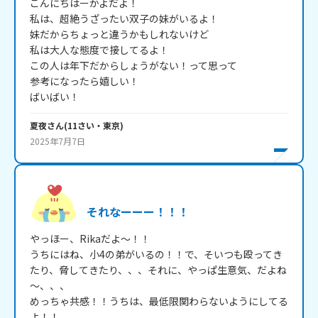
こんにちはーかよだよ！

私は、超絶うざったい双子の妹がいるよ！

妹だからちょっと違うかもしれないけど

私は大人な態度で接してるよ！

この人は年下だからしょうがない！って思って

参考になったら嬉しい！

ばいばい！
夏夜
さん
(
11
さい・
東京
)
2025年7月7日
それなーーー！！！
やっほー、Rikaだよ～！！

うちにはね、小4の弟がいるの！！で、そいつも殴ってき
たり、脅してきたり、、、それに、やっぱ生意気、だよね
～、、、

めっちゃ共感！！うちは、最低限関わらないようにしてる
よ！！
