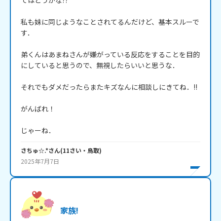
てはどうかな??

私も妹に同じようなことされてるんだけど、基本スルーで
す．

弟くんはあまねさんが嫌がっている反応をすることを目的
にしていると思うので、無視したらいいと思うな．

それでもダメだったらまたキズなんに相談しにきてね．!!

がんばれ！

じゃーね．
さちゅ☆.*
さん
(
11
さい・
鳥取
)
2025年7月7日
家族!