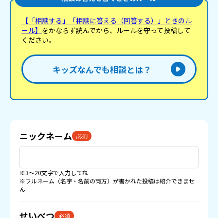
母さんは、普段はわたしのことを嫌っている訳では
なくむしろ可愛がってくれるのですが、今回は酒癖
【「相談する」「相談に答える（回答する）」ときのル
が悪かったからこうなってしまったんだと思いま
ール】
をかならず読んでから、ルールを守って投稿して
す。酔っ払っている人にいちいち口出ししたわたし
が悪かったかもしれませんが、調べてみたら｢出てい
ください。
け｣と言って追い出そうとするのは虐待らしく、もし
かしてわたしのお母さんは実はやばい親なのでは、
とかもしこれからまた同じようなことが起きたらど
キッズなんでも相談とは？
うしよう、と不安になってしまっています。 とにか
くこの経験はトラウマになりました。 とても怖かっ
たので分かりづらい文章になってしまったかもしれ
ませんが、慰めの言葉が欲しいです…泣
ニックネーム
必須
※3〜20文字で入力してね
※フルネーム（名字・名前の両方）が書かれた投稿は紹介できませ
ん
せいべつ
必須