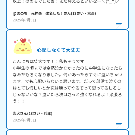
以上！ののちでしたぁ！また会えるといいなー＼(^_^)／
@ののち 元神楽 改名した！
さん
(
13
さい・
京都
)
2025年7月9日
心配しなくて大丈夫
こんにちは柴犬です！！私もそうです

小学生の頃までは全然泣かなかったのに中学生になったら
なみだもろくなりました。何かあったらすぐに泣いちゃい
ます。でも心配いらないと思います。だって部活で泣くの
はとても悔しいとか次は勝ってやるぞって思ってるしるし
じゃないかな？泣いたら次はきっと強くなれるよ！頑張ろ
う！！
柴犬
さん
(
13
さい・
兵庫
)
2025年7月9日