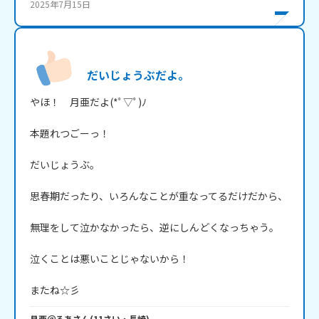
2025年7月15日
だいじょうぶだよ｡
やほ！　月亜だよ(*ﾟ▽ﾟ)ﾉ

本題れつごーっ！

だいじょうぶ｡

思春期だったり、いろんなことが重なってるだけだから、

無理をして泣かなかったら、逆にしんどくなっちゃう｡

泣くことは悪いことじゃないから！

またね☆彡
月亜＠るあ
さん
(
11
さい・
長崎
)