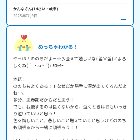
かんな
さん
(
14
さい・
岐阜
)
2025年7月9日
めっちゃわかる！
やっほ！ののちだよー☆彡会えて嬉しいな( ≧∀≦)ノよろ
しくね( ｀・ω・´)ﾉ ﾖﾛｼｸｰ

本題！

ののちもよくある！！なぜだか勝手に涙が出てくるんだよ
ね…。

多分、思春期だからだと思う！

でも、我慢するのは良くないから、泣くときはおもいっき
り泣いていいと思う！

色々悔しいこと、悲しいこと増えていくと思うけどののち
も頑張るから一緒に頑張ろう！！
