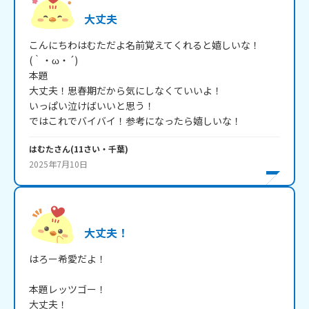
大丈夫
こんにちわはむただよ名前覚えてくれると嬉しいな！
(｀・ω・´)

本題

大丈夫！思春期だから気にしなくていいよ！

いっぱい泣けばいいと思う！

ではこれでバイバイ！参考になったら嬉しいな！
はむた
さん
(
11
さい・
千葉
)
2025年7月10日
大丈夫！
はろー希愛だよ！

本題レッツゴー！

大丈夫！
