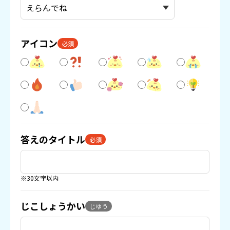
アイコン
必須
答えのタイトル
必須
※30文字以内
じこしょうかい
じゆう