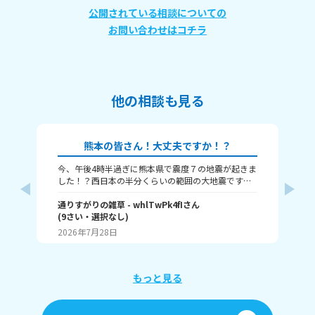
公開されている相談についての
お問い合わせはコチラ
他の相談も見る
熊本の皆さん！大丈夫ですか！？
今、午後4時半過ぎに熊本県で震度７の地震が起きま
本
した！？西日本の半分くらいの範囲の大地震です。
津波も来るという警報が来ました、大丈夫かみん
な！？
通りすがりの雑草
- whlTwPk4fI
さん
(
9
さい・
選択なし
)
瀬那
2026年7月28日
20
もっと見る