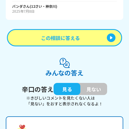
パンダ
さん
(
12
さい・
神奈川
)
2025年7月8日
この相談に答える
みんなの答え
辛口の答え
見る
見ない
※きびしいコメントを見たくない人は
「見ない」をおすと表示されなくなるよ！