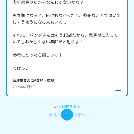
多分思春期だからなんじゃないかな？

思春期になると、何にもなかったり、些細なことで泣いて
しまうようになる人もいるし…！

それに、パンダさんはもう12歳だから、思春期に入って
いてもおかしくない年齢だと思うよ！

参考になったら嬉しいな！

ではっ♪
奈津葉
さん
(
14
さい・
岐阜
)
2025年7月9日
1
〜
10
件
を表示
まえへ
1
つぎへ