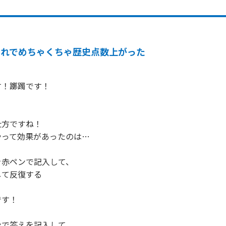
これでめちゃくちゃ歴史点数上がった
！躑躅です！

方ですね！

って効果があったのは…

赤ペンで記入して、

て反復する

す！

で答えを記入して、
