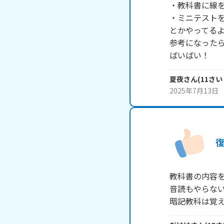
・教科書に線を
・ミニテストを
とかやってるよ
参考になったら
ばいばい！
夏夜
さん
(
11
さい
2025年7月13日
教科書の内容を
音読もやらない
暗記教科は覚