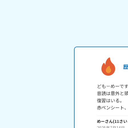
ども－めーです
音読は意外と頭
復習はいる。

赤ペンシート
めー
さん
(
11
さい
2025年7月14日