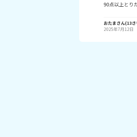
90点以上とり
おたま
さん
(
13
さ
2025年7月12日