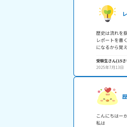
歴史は流れを
レポートを書
になるから覚
受験生
さん
(
15
さ
2025年7月13日
こんにちはーか
私は
