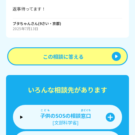
返事待ってます！
ブタちゃん
さん
(
9
さい・
京都
)
2025年7月13日
この相談に答える
いろんな相談先があります
こども
まどぐち
子供
のSOSの相談
窓口
[文部科学省]