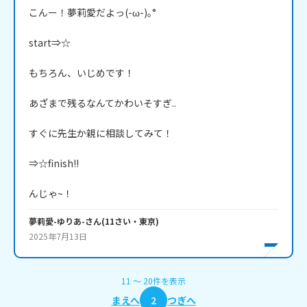
こんー！夢莉愛だよっ(-ω-)｡°

start⇒☆

もちろん、いじめです！

あざまで残るなんてかわいそすぎ..

すぐに先生か親に相談してみて！

⇒☆finish!!

んじゃ~！
夢莉愛-ゆりあ-
さん
(
11
さい・
東京
)
2025年7月13日
11
〜
20
件
を表示
まえへ
2
つぎへ