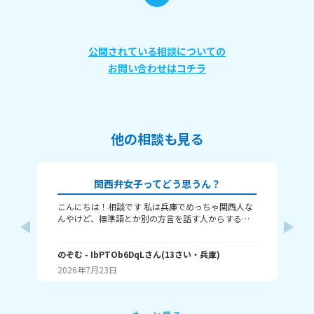
公開されている相談についての
お問い合わせはコチラ
他の相談も見る
関西弁女子ってどう思うん？
こんにちは！相談です 私は兵庫でめっちゃ関西人な
な
んやけど、標準語とか別の方言を話す人からする
し
と、関西弁女子って怖いんですか？ つっこむ時とか
な
は確かに勢い強めかもやし、標準語の人って関西と
の
向井
ちがって、日々ボケとツッコミとかなさそうやし、
のぞむ
- IbPTOb6DqL
さん
(
13
さい・
兵庫
)
と
(
12
変なイメージ持たれんのかなぁって！ 別に普通の時
す
2026年7月23日
20
は結構自然に？まあゆるめにみんな使っとぉけど、
か
それでもやっぱり恐怖感？って持たれるんですか
っ！ 例えばやけど あ、ちょっとこれやってくれへ
ん？ とか、普通の会話で話す時も、気が強そうみた