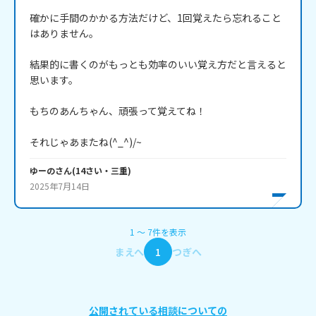
確かに手間のかかる方法だけど、1回覚えたら忘れること
はありません。

結果的に書くのがもっとも効率のいい覚え方だと言えると
思います。

もちのあんちゃん、頑張って覚えてね！

それじゃあまたね(^_^)/~
ゆーの
さん
(
14
さい・
三重
)
2025年7月14日
1
〜
7
件
を表示
まえへ
1
つぎへ
公開されている相談についての