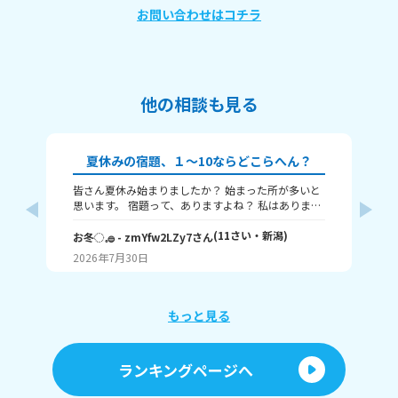
お問い合わせはコチラ
他の相談も見る
夏休みの宿題、１～10ならどこらへん？
皆さん夏休み始まりましたか？ 始まった所が多いと
題
思います。 宿題って、ありますよね？ 私はありま
す！ 1～10までで表すなら、どこまで終わりました
意
か？ 1はまだ終わってないで、10は全部終わったと
(
11
さい・
新潟
)
な
お冬◌𓈒𓐍
- zmYfw2LZy7
さん
めい
いうことです！ 私は6です！ワークと習字と絵が残
2026年7月30日
20
ってるので！ みなさんも教えてください！ それじゃ
が
あまたね☃️
え
もっと見る
あ
ランキングページへ