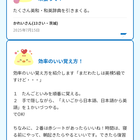
たくさん英和・和英辞典を引きまくる。
かれい
さん
(
13
さい・
茨城
)
2025年7月15日
効率のいい覚え方！
効率のいい覚え方を紹介します「まだわたしは英検5級で
すけど・・・」

１　たんごといみを順番に覚える。

２　手で隠しながら、「えいごから日本語、日本語から英
語」を１かいづつやる。

でOK!

ちなみに、２番は赤シートがあったらいいね！時間は、寝
る前にやって、朝起きたらやるといいです。できたら復習