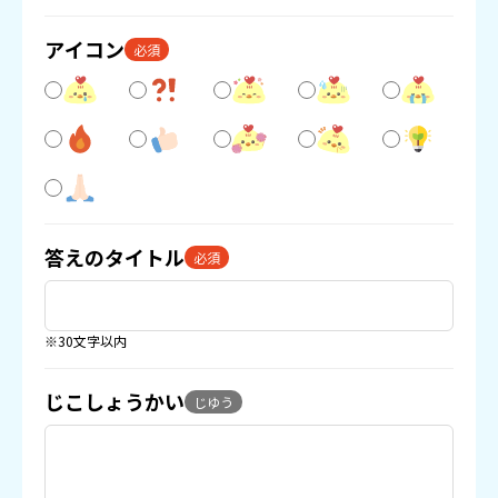
アイコン
必須
答えのタイトル
必須
※30文字以内
じこしょうかい
じゆう