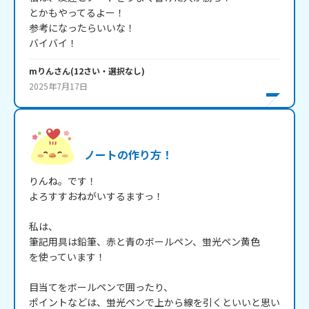
とかもやってるよー！

参考になったらいいな！

バイバイ！
mりん
さん
(
12
さい・
選択なし
)
2025年7月17日
ノートの作り方！
りんね。です！

よろすすおねがいするますっ！

私は、

筆記用具は鉛筆、赤と青のボールペン、蛍光ペン黄色

を使っています！

目当てをボールペンで囲ったり、

ポイントなどは、蛍光ペンで上から線を引くといいと思い