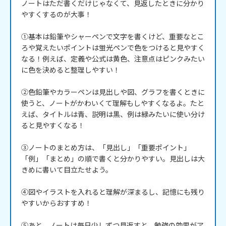
ノートはただ書くだけじゃなくて、見返したときに分かり
やすくするのが大事！

①基本は鉛筆やシャーペンで文字を書くけど、重要なとこ
ろや覚えたいポイントは蛍光ペンで色をつけると見やすく
なる！例えば、定義や公式は黄色、注意点はピンクみたい
に色を決めると整理しやすい！

②色鉛筆やカラーペンは見出しや図、グラフを書くときに
使うと、ノートがかわいくて理解もしやすくなるよ。たと
えば、タイトルは青、説明は黒、例は緑みたいに使い分け
ると見やすくなる！

③ノートのまとめ方は、「見出し」「重要ポイント」
「例」「まとめ」の順で書くと分かりやすい。見出しは大
きめに書いて目立たせよう。

④図やイラストを入れると理解が深まるし、記憶にも残り
やすいからおすすめ！

⑤あと、ノートは毎日少しずつ見返すと、勉強の効果がア