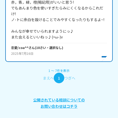
赤，青，緑，橙(暗記用)がいいと思う!

でもあんまり色を使いすぎたらみにくくなるからこれだ
け!

ノ-トに余白を設けることでみやすくなったりもするよ~!

みんなが幸せでいられますようにっ♪

また会えるといいねっ♪(>ω-)v
恋愛/coa^^
さん
(
10
さい・
選択なし
)
2025年7月16日
1
〜
7
件
を表示
まえへ
1
つぎへ
公開されている相談についての
お問い合わせはコチラ