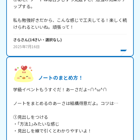
ップする。

私も勉強好きだから、こんな感じで工夫してる！楽しく続
けられるといいね。頑張って！
さら
さん
(
14
さい・
選択なし
)
2025年7月16日
ノートのまとめ方！
学級イベントもうすぐだ！あーさだよ~∩^ω^∩

ノートをまとめるのあーさは結構得意だよ。コツは…

①見出しをつける

・｢方法1｣みたいな感じ

・見出しを線で引くとわかりやすいよ！
