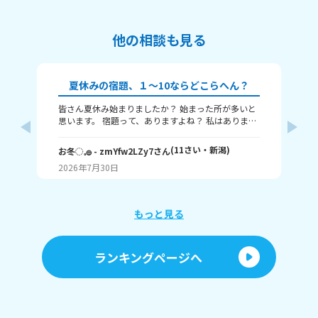
他の相談も見る
夏休みの宿題、１～10ならどこらへん？
皆さん夏休み始まりましたか？ 始まった所が多いと
ね
思います。 宿題って、ありますよね？ 私はありま
夏
す！ 1～10までで表すなら、どこまで終わりました
り
か？ 1はまだ終わってないで、10は全部終わったと
ん
(
11
さい・
新潟
)
お冬◌𓈒𓐍
- zmYfw2LZy7
さん
🌙
いうことです！ 私は6です！ワークと習字と絵が残
も
2026年7月30日
20
ってるので！ みなさんも教えてください！ それじゃ
あまたね☃️
もっと見る
ランキングページへ