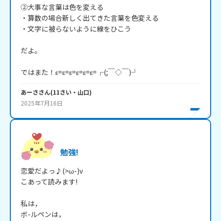
②大事な言葉は色を変える

・算数の場合新しく出てきた言葉を色変える

・文字に被らないように線をひこう

だよ。

ではまた！ε=ε=ε=ε=ε=ε=┌(;￣◇￣)┘
あーさ
さん
(
11
さい・
山口
)
2025年7月16日
勉強!
恋愛だよっ♪(>ω-)v

こあって読みます!

私は，

ボ-ルペンは，
