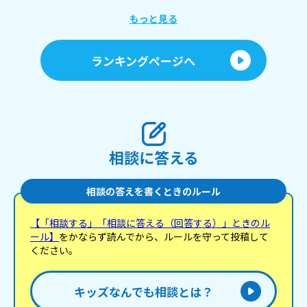
っ！ 例えばやけど あ、ちょっとこれやってくれへ
ん？ とか、普通の会話で話す時も、気が強そうみた
もっと見る
いに思われるんですか？ 関西弁女子のイメージとか
聞きたいです！
ランキングページへ
相談に答える
相談の答えを書くときのルール
【「相談する」「相談に答える（回答する）」ときのル
ール】
をかならず読んでから、ルールを守って投稿して
ください。
キッズなんでも相談とは？