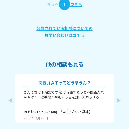
まえへ
1
つぎへ
公開されている相談についての
お問い合わせはコチラ
他の相談も見る
関西弁女子ってどう思うん？
こんにちは！相談です 私は兵庫でめっちゃ関西人な
な
んやけど、標準語とか別の方言を話す人からする
し
と、関西弁女子って怖いんですか？ つっこむ時とか
な
は確かに勢い強めかもやし、標準語の人って関西と
の
向井
ちがって、日々ボケとツッコミとかなさそうやし、
のぞむ
- IbPTOb6DqL
さん
(
13
さい・
兵庫
)
と
(
12
変なイメージ持たれんのかなぁって！ 別に普通の時
す
2026年7月23日
20
は結構自然に？まあゆるめにみんな使っとぉけど、
か
それでもやっぱり恐怖感？って持たれるんですか