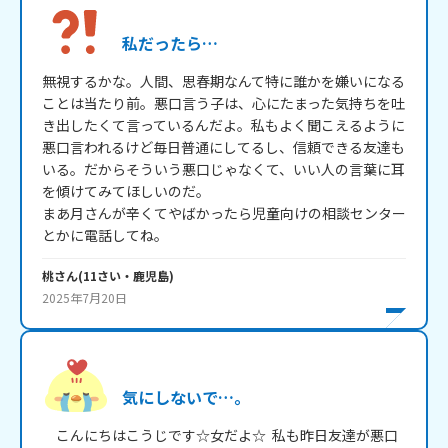
私だったら…
無視するかな。人間、思春期なんて特に誰かを嫌いになる
ことは当たり前。悪口言う子は、心にたまった気持ちを吐
き出したくて言っているんだよ。私もよく聞こえるように
悪口言われるけど毎日普通にしてるし、信頼できる友達も
いる。だからそういう悪口じゃなくて、いい人の言葉に耳
を傾けてみてほしいのだ。

まあ月さんが辛くてやばかったら児童向けの相談センター
とかに電話してね。
桃
さん
(
11
さい・
鹿児島
)
2025年7月20日
気にしないで…。
　こんにちはこうじです☆女だよ☆  私も昨日友達が悪口