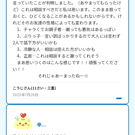
言っていたことが判明しました。（あやまってもらったけ
ど）これは相談すべきだと私は思います。このまま放って
おくと、ひどくなることがあるかもしれないからです。け
れどそのお友達の性格によっても変わります。

　1、チャラくてお調子者…謝っても悪気はあるっぽい

　2、ぶりっ子…言い訳ばっかりするので大人には言わず
2人で話下方がいいかも

　3、冷静な人…相談は控えた方がいいかも

　4、正直…これは相談すると謝ってくれそう

　まあ思いつくのはこんな感じです！！頑張ってくださ
い！！

　　　　　　それじゃあーまったねー☆
こうじ
さん
(
11
さい・
三重
)
2025年7月20日
辛...