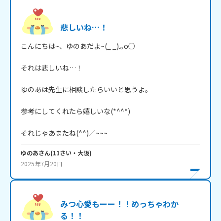
悲しいね…！
こんにちは~、ゆのあだよ~(_ _).｡o○

それは悲しいね…！

ゆのあは先生に相談したらいいと思うよ。

参考にしてくれたら嬉しいな(*^^*)

それじゃあまたね(^^)／~~~
ゆのあ
さん
(
11
さい・
大阪
)
2025年7月20日
みつ心愛もーー！！めっちゃわか
る！！