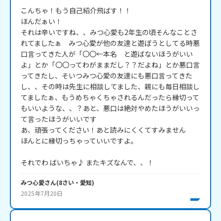
こんちゃ！もう自己紹介飛ばす！！

ほんだぁい！

それは辛いですね、、みつ心愛も2年生の頃そんなことさ
れてましたぁ　みつ心愛が他の友達と遊ぼうとしてる時悪
口言ってきた人が「〇〇←本名　と遊ばないほうがいい
よ」とか「〇〇ってわがままだし？？だよね」とか悪口言
ってきたし、そいつみつ心愛の友達にも悪口言ってきた
し、、その時は先生に相談してました、親にも毎日相談し
てましたぁ、もうめちゃくちゃされるんだったら縁切って
もいいような、、？あと、悪口は絶対やめたほうがいいっ
て言ったほうがいいです

あ、頑張ってください！あと読みにくくてすみません

ほんとに縁切っちゃっていいですよ。

それでわ ばいちゃ♪ またキズなんで、、！
みつ心愛
さん
(
8
さい・
愛知
)
2025年7月20日