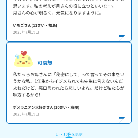
思います。私の考えが月さんの役に立つといいな…。

月さんの心が明るく、元気になりますように。
いちご
さん
(
11
さい・
福島
)
2025年7月19日
可哀想
私だっらお母さんに「秘密にして」って言ってその事をい
うかな私、1年生からイジメられても先生に言えないんだ
よねだけど、悪口言われたら悲しいよね。だけど私たちが
味方するから!
ポメラニアン大好き
さん
(
10
さい・
京都
)
2025年7月19日
1
〜
10
件
を表示