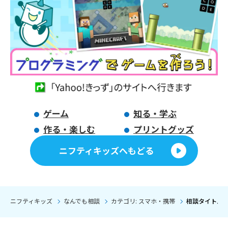
ゲーム
知る・学ぶ
作る・楽しむ
プリントグッズ
ニフティキッズへもどる
ニフティキッズ
なんでも相談
カテゴリ: スマホ・携帯
相談タイトル: