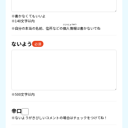
※書かなくてもいいよ
※140文字以内
こじんじょうほう
※自分の本当の名前、住所などの
個人情報
は書かないでね
ないよう
必須
※500文字以内
辛口
※ないようがきびしいコメントの場合はチェックをつけてね！