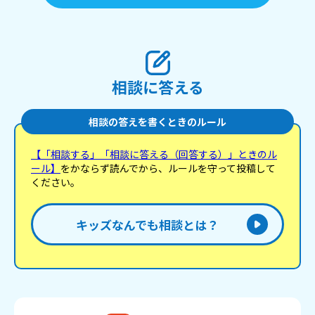
ラ
「
しくて
た
を
も
い。
相談に答える
相談の答えを書くときのルール
【「相談する」「相談に答える（回答する）」ときのル
ール】
をかならず読んでから、ルールを守って投稿して
ください。
キッズなんでも相談とは？