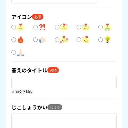
アイコン
必須
答えのタイトル
必須
※30文字以内
じこしょうかい
じゆう