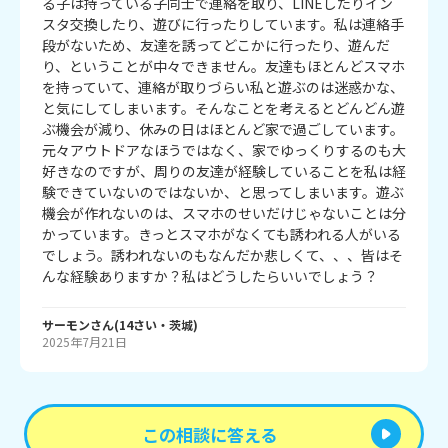
る子は持っている子同士で連絡を取り、LINEしたりイン
スタ交換したり、遊びに行ったりしています。私は連絡手
段がないため、友達を誘ってどこかに行ったり、遊んだ
り、ということが中々できません。友達もほとんどスマホ
を持っていて、連絡が取りづらい私と遊ぶのは迷惑かな、
と気にしてしまいます。そんなことを考えるとどんどん遊
ぶ機会が減り、休みの日はほとんど家で過ごしています。
元々アウトドアなほうではなく、家でゆっくりするのも大
好きなのですが、周りの友達が経験していることを私は経
験できていないのではないか、と思ってしまいます。遊ぶ
機会が作れないのは、スマホのせいだけじゃないことは分
かっています。きっとスマホがなくても誘われる人がいる
でしょう。誘われないのもなんだか悲しくて、、、皆はそ
んな経験ありますか？私はどうしたらいいでしょう？
サーモン
さん
(
14
さい・
茨城
)
2025年7月21日
この相談に答える