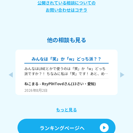
公開されている相談についての
お問い合わせはコチラ
他の相談も見る
みんなは「笑」か「w」どっち派？？
みんなはLINEとかで使うのは「笑」か「w」どっち
🎀
派ですか？！ ちなみに私は「笑」です！ あと、めっ
ん
ちゃ笑ってるときは何を使うかも教えてほしいで
人
す！ （笑笑、爆笑、wwwなど）
ねこまる
- RzyPlHTovd
さん
(
13
さい・
愛知
)
ン
わた
が
2026年8月2日
20
に
「
け
ょ
もっと見る
に
行
す
ランキングページへ
間