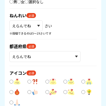
男
女
選択なし
ねんれい
必須
さい
※投稿できるのは5〜19さいです
都道府県
必須
アイコン
必須