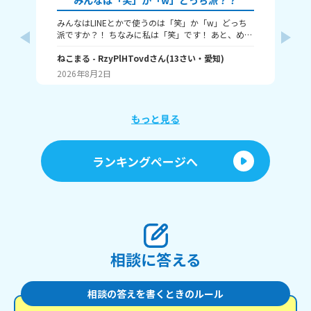
みんなは「笑」か「w」どっち派？？
みんなはLINEとかで使うのは「笑」か「w」どっち
🎀
派ですか？！ ちなみに私は「笑」です！ あと、めっ
ん
ちゃ笑ってるときは何を使うかも教えてほしいで
人
す！ （笑笑、爆笑、wwwなど）
ねこまる
- RzyPlHTovd
さん
(
13
さい・
愛知
)
ン
わた
が
2026年8月2日
20
に
「
け
ょ
もっと見る
に
行
す
ランキングページへ
間
ラ
「
しくて
た
を
も
い。
相談に答える
相談の答えを書くときのルール