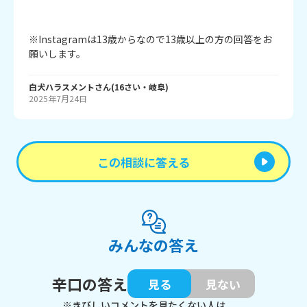
※Instagramは13歳からなので13歳以上の方の回答をお
願いします。
白犬ハラスメント
さん
(
16
さい・
岐阜
)
2025年7月24日
この相談に答える
みんなの答え
辛口の答え
見る
見ない
※きびしいコメントを見たくない人は