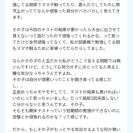
強してる間家でスマホ触ってたり、遊んだりしてたのに席
次上がっててなんか頑張った自分がバカバカしく思えてき
ます。

その子は今回のテストの結果が悪かったら大会に出させて
貰えないって話だったので頑張ってくれるかな、って思っ
てたけど全然頑張ってなくて、私が図書館で勉強してる間
もスマホ触るために家帰ってだらだらしてました。

なんかその子の人生だから私がどうこう言える問題では無
いんですけど、どうしても努力せずに点とってる人見ると
嫌な気分なっちゃうんですよね、、

その子は自分が頭悪いってことを開き直ってる感じだ
し、、

正直めっちゃモヤモヤしてて、テストの結果も悪ければい
いのにって思っちゃいました。だって結局1回失敗しない
と分からないと思うんですよ、その子。

そもそも期末テストっていう短期間の勉強ができないのに
受験とか頑張れるのかな？って感じです。

だから、もしその子がもっとやる気出せるような何か無い