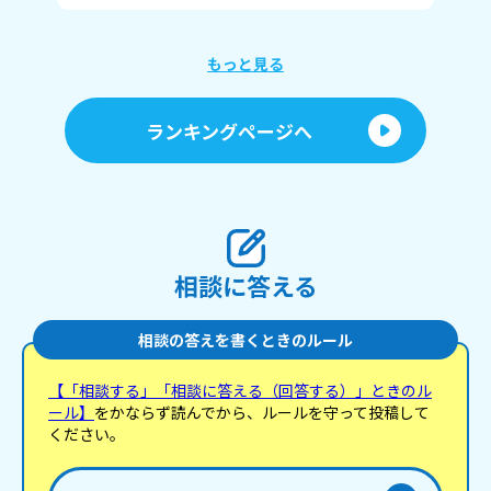
あまたね☃️
え
もっと見る
あ
ランキングページへ
相談に答える
相談の答えを書くときのルール
【「相談する」「相談に答える（回答する）」ときのル
ール】
をかならず読んでから、ルールを守って投稿して
ください。