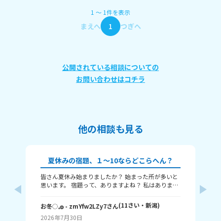
1
〜
1
件
を表示
まえへ
1
つぎへ
公開されている相談についての
お問い合わせはコチラ
他の相談も見る
夏休みの宿題、１～10ならどこらへん？
皆さん夏休み始まりましたか？ 始まった所が多いと
題
思います。 宿題って、ありますよね？ 私はありま
す！ 1～10までで表すなら、どこまで終わりました
意
か？ 1はまだ終わってないで、10は全部終わったと
な
(
11
さい・
新潟
)
お冬◌𓈒𓐍
- zmYfw2LZy7
さん
めい
いうことです！ 私は6です！ワークと習字と絵が残
2026年7月30日
20
ってるので！ みなさんも教えてください！ それじゃ
が