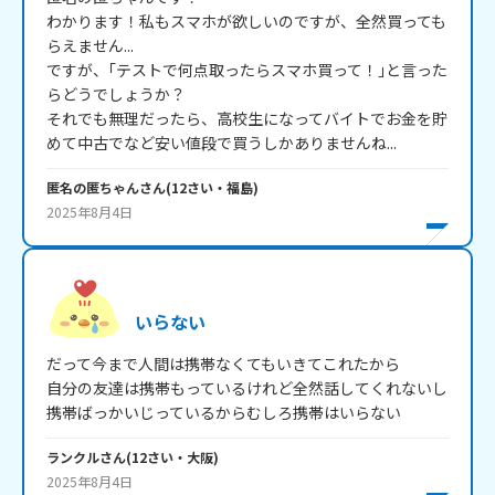
わかります！私もスマホが欲しいのですが、全然買っても
らえません...

ですが、｢テストで何点取ったらスマホ買って！｣と言った
らどうでしょうか？

それでも無理だったら、高校生になってバイトでお金を貯
めて中古でなど安い値段で買うしかありませんね...
匿名の匿ちゃん
さん
(
12
さい・
福島
)
2025年8月4日
いらない
だって今まで人間は携帯なくてもいきてこれたから

自分の友達は携帯もっているけれど全然話してくれないし
携帯ばっかいじっているからむしろ携帯はいらない
ランクル
さん
(
12
さい・
大阪
)
2025年8月4日