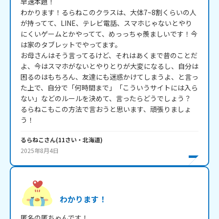
早速本題！

わかります！るらねこのクラスは、大体7~8割くらいの人
が持ってて、LINE、テレビ電話、スマホじゃないとやり
にくいゲームとかやってて、めっっちゃ羨ましいです！今
は家のタブレットでやってます。

お母さんはそう言ってるけど、それはあくまで昔のことだ
よ、今はスマホがないとやりとりが大変になるし、自分は
困るのはもちろん、友達にも迷惑かけてしまうよ、と言っ
た上で、自分で「何時間まで」「こういうサイトには入ら
ない」などのルールを決めて、言ったらどうでしょう？

るらねこもこの方法で言おうと思います、頑張りましょ
るらねこ
さん
(
11
さい・
北海道
)
2025年8月4日
わかります！
匿名の匿ちゃんです！
