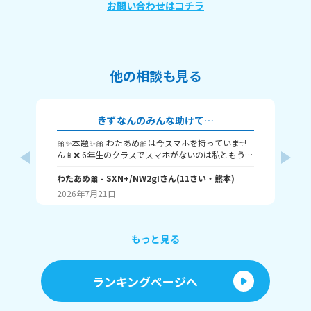
お問い合わせはコチラ
他の相談も見る
きずなんのみんな助けて…
🎀✨本題✨🎀 わたあめ🎀は今スマホを持っていませ
みん
ん📱❌ 6年生のクラスでスマホがないのは私ともう1
派
人の男の子だけです。 クラスでは毎日グループライ
ち
ンやロブロックスの話ばかり、わたあめ🎀はスマホ
わたあめ🎀
- SXN+/NW2gI
さん
(
11
さい・
熊本
)
す
ね
がないし親にロブロックスも禁止されているので話
2026年7月21日
20
についていけません。 つらくて勇気を出して親に
「みんな持ってて話についていけない」って一回だ
け言ったら、「みんなって誰？どうせ数人でし
ょ？」って言われました。 本当の理由を知らないの
もっと見る
に「放課後遊びなよ」とか、夏のお祭りに「友達と
行きな？」って簡単に言われて、約束もできないし
すごくイライラして涙が出てきます💢😢しかもこの
ランキングページへ
間、周りからスマホを持ってると思われてグループ
ラインに誘われました。 持ってないって言ったら
「え？6年にもなって？」って言われてすごく恥ずか