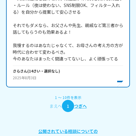
・ルール（夜は使わない、SNS制限OK、フィルター入れ
る）を自分から提案して安心させる

それでもダメなら、お父さんや先生、親戚など第三者から
話してもらうのも効果あるよ！

我慢するのはあなたじゃなくて、お母さんの考え方の方が
時代に合わせて変わるべき。

今のあなたはまったく間違ってないし、よく頑張ってる
さら
さん
(
14
さい・
選択なし
)
2025年8月3日
1
〜
10
件
を表示
まえへ
1
つぎへ
公開されている相談についての