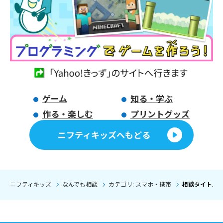
ゲーム
知る・学ぶ
作る・楽しむ
プリントグッズ
ニフティキッズへもどる
ニフティキッズ
なんでも相談
カテゴリ: スマホ・携帯
相談タイトル: