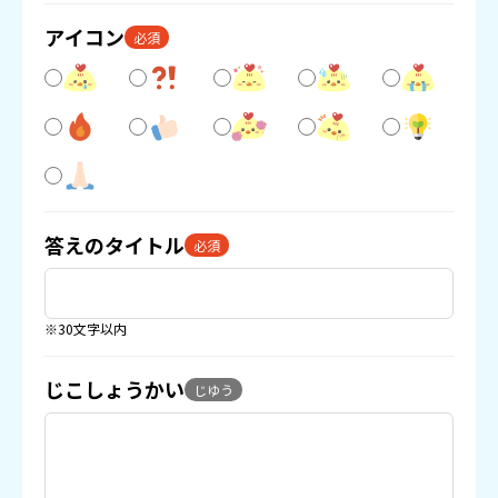
アイコン
必須
答えのタイトル
必須
※30文字以内
じこしょうかい
じゆう