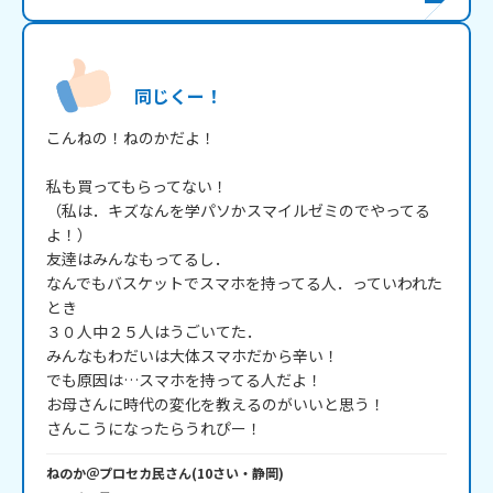
同じくー！
こんねの！ねのかだよ！

私も買ってもらってない！

（私は．キズなんを学パソかスマイルゼミのでやってる
よ！）

友逹はみんなもってるし．

なんでもバスケットでスマホを持ってる人．っていわれた
とき

３０人中２５人はうごいてた．

みんなもわだいは大体スマホだから辛い！

でも原因は…スマホを持ってる人だよ！

お母さんに時代の変化を教えるのがいいと思う！

さんこうになったらうれぴー！
ねのか＠プロセカ民
さん
(
10
さい・
静岡
)