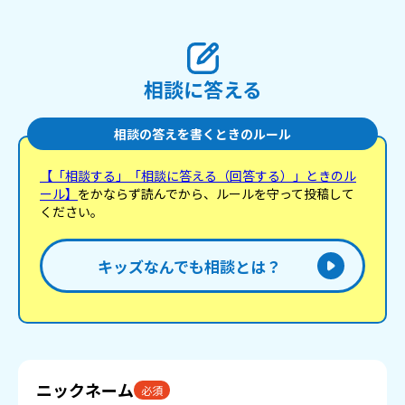
しくて傷つきました……😭💔 親に勇気を出して言っ
たのに信じてもらえなかったり、友達に傷つく言葉
を言われたりした子はいますか？毎日学校に行くの
もつらいです。励ましの言葉とアドバイスくださ
い。 それじゃ、ばいわたっ🎀
相談に答える
相談の答えを書くときのルール
【「相談する」「相談に答える（回答する）」ときのル
ール】
をかならず読んでから、ルールを守って投稿して
ください。
キッズなんでも相談とは？
ニックネーム
必須