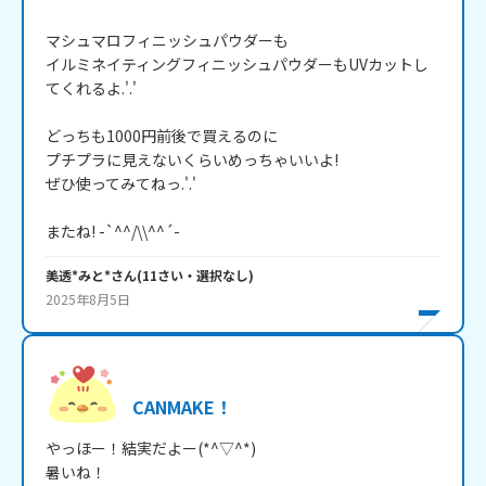
マシュマロフィニッシュパウダーも

イルミネイティングフィニッシュパウダーもUVカットし
てくれるよ.'.'

どっちも1000円前後で買えるのに

プチプラに見えないくらいめっちゃいいよ!

ぜひ使ってみてねっ.'.'

またね! -`^^/\\^^´-
美透*みと*
さん
(
11
さい・
選択なし
)
2025年8月5日
CANMAKE！
やっほー！結実だよー(*^▽^*)

暑いね！
