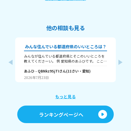
他の相談も見る
みんな住んでいる都道府県のいいところは？
みんなが住んでいる都道府県とそこのいいところを
🗾本題🗾 だいたい
教えてくださーい。 例 愛知県のあふひです。 ここは
人
都市ですが、工業が発展していて中京工業地帯があ
島 父：
ります。観光名所では名古屋城が有名です。歴史的
あふひ
- QBNkz9SjTI
さん
(
11
さい・
愛知
)
け
幼
にも、天下三英傑の信長、秀吉、家康、全員の出身
ん県
2026年7月23日
20
地です。
教え
もっと見る
ランキングページへ