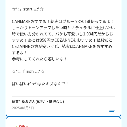
☆*:.｡. start .｡.:*☆

CANMAKEおすすめ！結実はブルー？の01番使ってるよ！
しっかりトーンアップしたい時とナチュラルに仕上げたい
時で使い方分かれてて、パケも可愛いし1,034円だからお
すすめ！あとは858円のCEZANNEもおすすめ！値段だと
CEZANNEの方が安いけど、結実はCANMAKEをおすすめ
するよ！

参考にしてくれたら嬉しいな！

☆*:.｡. finish .｡.:*☆

ばいばい(^o^)またキズなんで！

結実*-ゆみ
さん
(
9
さい・
選択なし
)
2025年8月5日