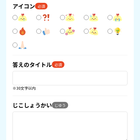
アイコン
必須
答えのタイトル
必須
※30文字以内
じこしょうかい
じゆう