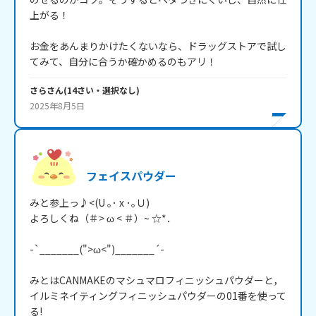
上がる！

お金をあんまりかけたくないなら、ドラッグストアで試し
てみて、自分に合うか確かめるのもアリ！
さら
さん
(
14
さい・
選択なし
)
2025年8月5日
フェイスパウダー
みと参上っ♪<(U ｡･ x ･｡Ｕ)

よろしくね（＃> ω < ＃）~ ☆*．

-`_______(">ω<")_______´-

みとはCANMAKEのマシュマロフィニッシュパウダーと，

イルミネイティングフィニッシュパウダーの01番を使って
る!
