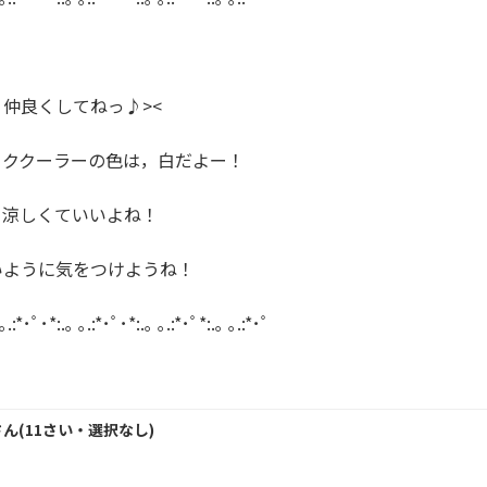


仲良くしてねっ♪><

ククーラーの色は，白だよー！

涼しくていいよね！

ように気をつけようね！

｡.:*･ﾟ･*:.｡ ｡.:*･ﾟ･*:.｡ ｡.:*･ﾟ*:.｡ ｡.:*･ﾟ

さん
(
11
さい・
選択なし
)