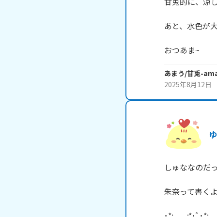
甘兎的に、涼し
あと、水色が大好
おつあま~
あまう/甘兎-ama
2025年8月12日
しゅななのだっ!!(
朱奈って書くよ♪よ
･*:.｡ ｡.:*･ﾟ･*:.｡ 