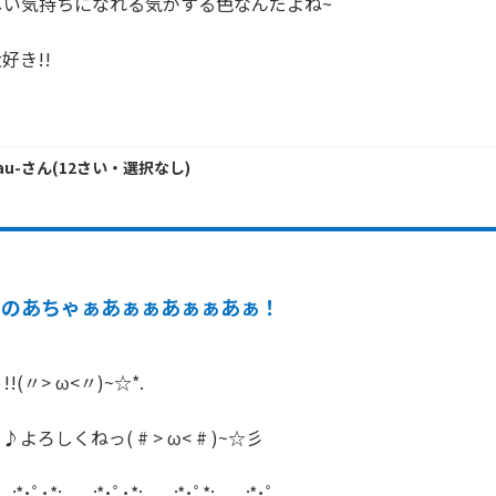
い気持ちになれる気がする色なんだよね~

き!!

u-
さん
(
12
さい・
選択なし
)
ゆのあちゃぁあぁぁあぁぁあぁ！
〃> ω<〃)~☆*.

ろしくねっ( # > ω< # )~☆彡

｡.:*･ﾟ･*:.｡ ｡.:*･ﾟ･*:.｡ ｡.:*･ﾟ*:.｡ ｡.:*･ﾟ
