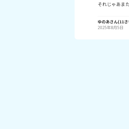
それじゃあまたね
ゆのあ
さん
(
11
さ
2025年8月5日