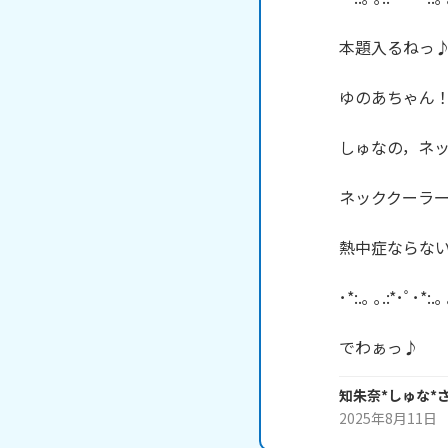
本題入るねっ♪
ゆのあちゃん！
しゅなの，ネッ
ネッククーラー
熱中症ならない
･*:.｡ ｡.:*･ﾟ･*:.｡ 
でわぁっ♪
知朱奈*しゅな*
2025年8月11日