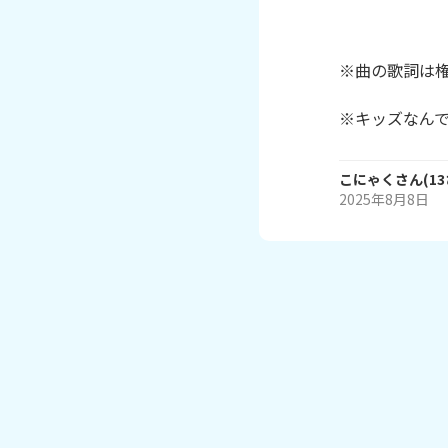
※曲の歌詞は権
※キッズなん
こにゃく
さん
(
13
2025年8月8日