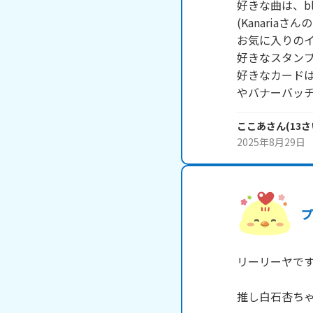
好きな曲は、b
(Kanariaさ
お気に入りのイ
好きなスタンプ
好きなカード
やバナーバッ
ここあ
さん
(
13
さ
2025年8月29日
リーリーヤです!
推し白石杏ちゃ