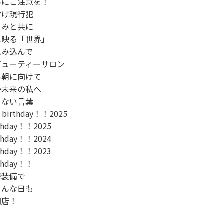
にご注意を！

け現行犯

みと共に

映る「世界」

み込んで

ューティーサロン

朝に向けて

未来の私へ

ない言葉

irthday！！2025

thday！！2025

thday！！2024

thday！！2023

thday！！

装備で

んな日も

店！
