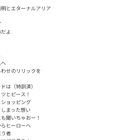
明とエターナルアリア



だよ





へ

わせのリリックを

ドは（特訓済）

ツとピース！

ショッピング

しまった想い

も聞いちゃおー！

らヒーローへ

う者
