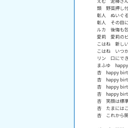
えむ　泥棒さん
類　野菜押し付
彰人　ぬいぐる
彰人　その目に
ルカ　後悔も包
愛莉　愛莉のビ
こはね　新しい
こはね　いつか
リン　口にでき
まふゆ　happy b
杏　happy bir
杏　happy bir
杏　happy bir
杏　happy bir
杏　笑顔は標準
杏　たまにはこ
杏　これから開