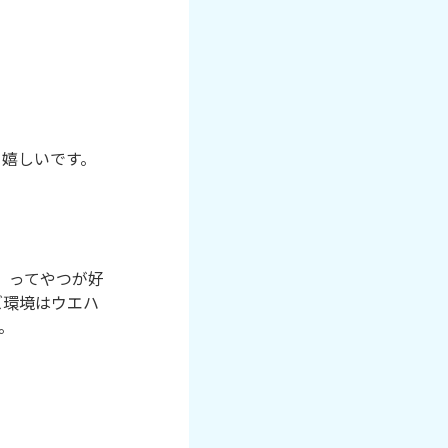
と嬉しいです。
だめ」ってやつが好
ズ環境はウエハ

