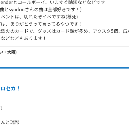
lenderとコールボーイ、いますぐ輪廻などなどです

んの曲とsyudouさんの曲は全部好きです！)

ベントは、切れたぞイベですね(尊死)

は、ありがとうって言ってるやつです！

は烈火のカードで、グッズはカード類が多め、アクスタ5個、缶
チなどなどもあります！
い・
大阪
)
プロセカ！


んと瑞希
