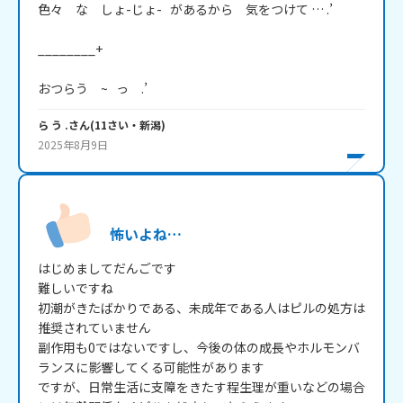
色々　な　しょ-じょ-   があるから　気をつけて … .’

________+

おつらう　~   っ　.’
ら う .
さん
(
11
さい・
新潟
)
2025年8月9日
怖いよね…
はじめましてだんごです

難しいですね

初潮がきたばかりである、未成年である人はピルの処方は
推奨されていません

副作用も0ではないですし、今後の体の成長やホルモンバ
ランスに影響してくる可能性があります

ですが、日常生活に支障をきたす程生理が重いなどの場合