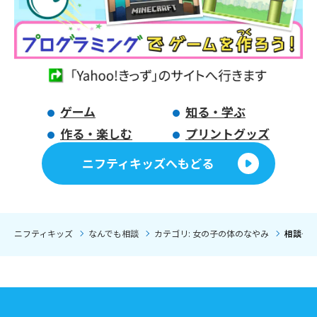
ゲーム
知る・学ぶ
作る・楽しむ
プリントグッズ
ニフティキッズへもどる
ニフティキッズ
なんでも相談
カテゴリ: 女の子の体のなやみ
相談タイ