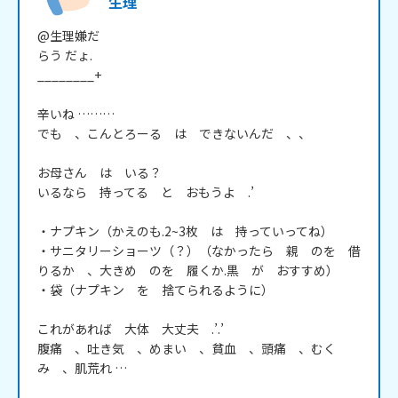
生理
@生理嫌だ

らう だょ.

________+

辛いね ………

でも　、こんとろーる　は　できないんだ　、、

お母さん　は　いる？

いるなら　持ってる　と　おもうよ　.’

・ナプキン（かえのも.2~3枚　は　持っていってね）

・サニタリーショーツ（？）（なかったら　親　のを　借
りるか　、大きめ　のを　履くか.黒　が　おすすめ）

・袋（ナプキン　を　捨てられるように）

これがあれば　大体　大丈夫　.’.’

腹痛　、吐き気　、めまい　、貧血　、頭痛　、むく
み　、肌荒れ …
