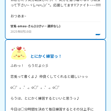
って下さい~ヾ(｡>v<｡)ﾉﾞ*。応援してます!!ファイト~~~!!!!!

甘兎-amau-
さん
(
12
さい・
選択なし
)
2025年8月10日
とにかく練習っ！
ふわっ！　らうだよ☆彡

恋兎って書くよ♪  仲良くしてくれると嬉しいっっ

o○゜。.゜.。o○゜。.゜.。o○゜

らうは、とにかく練習するといいと思うっ♪

今日は○分時間を決めて毎日練習するとその分上手に
