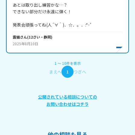
あとは取り出し練習かな…？

できない部分だけ永遠に弾く！

発表会頑張ってね(人´∀｀)．☆．。．:*･ﾟ
露猫
さん
(
12
さい・
静岡
)
2025年8月10日
1
〜
10
件
を表示
まえへ
1
つぎへ
公開されている相談についての
お問い合わせはコチラ
他の相談も見る