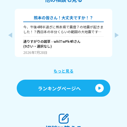
熊本の皆さん！大丈夫ですか！？
今、午後4時半過ぎに熊本県で震度７の地震が起きま
本
した！？西日本の半分くらいの範囲の大地震です。
津波も来るという警報が来ました、大丈夫かみん
な！？
通りすがりの雑草
- whlTwPk4fI
さん
(
9
さい・
選択なし
)
瀬那
2026年7月28日
20
もっと見る
ランキングページへ