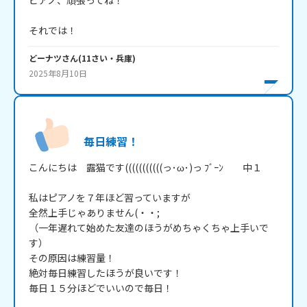
ピアノ、頑張ってね！

どーナツ
さん
(
11
さい・
兵庫
)
2025年8月10日
毎日練習！
こんにちは　露猫です(((((((((((っ･ω･)っ ﾌﾞｰﾝ　　中１

私はピアノを７年ほど習っていますが

全然上手じゃありません(・・;

（一年遅れて始めた友達のほうがめちゃくちゃ上手いで
す）

その原因は練習量！

絶対毎日練習したほうが良いです！

毎日１５分ほどでいいので毎日！
