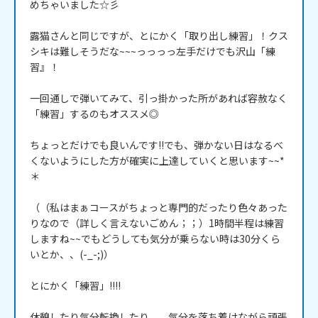
めちゃいました☆彡

露猫さんと同じですが、とにかく「取り出し練習」！クス
シキは難しそうだな~~~っっっっ左手だけでも沢山「練
習』！

一回通しで弾いてみて、引っ掛かった所があれば容赦なく
「練習」するのもオススメ◎

ちょっとだけでも良いんです!!でも、弾かない日はなるべ
くないようにした方が確実に上達していくと思います~~*
＊

（（私はまぁコースがちょっと専門的だったり色々あった
りなので（詳しく言えないごめん；；）1時間半程は練習
しますね~~でもどうしても気分が乗らない時は30分くら
いとか、、(-_-;)）

とにかく「練習」!!!!

休憩したり気分転換したり、、気分を落ち着けながら頑張