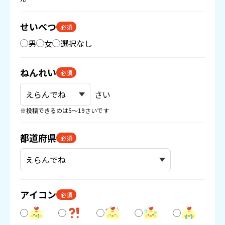
せいべつ
必須
男
女
選択なし
ねんれい
必須
さい
※投稿できるのは5〜19さいです
都道府県
必須
アイコン
必須