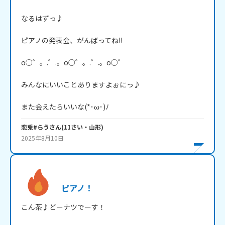
なるはずっ♪

ピアノの発表会、がんばってね!!

o○゜。.゜.。o○゜。.゜.。o○゜

みんなにいいことありますよぉにっ♪

また会えたらいいな(*･ω･)ﾉ
恋兎#らう
さん
(
11
さい・
山形
)
2025年8月10日
ピアノ！
こん茶♪どーナツでーす！
