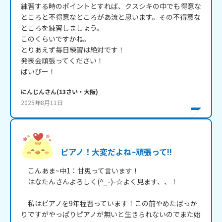
練習する時のポイントとすれば、クスシキの中でも得意な
ところと不得意なところがあ流と思います。その不得意な
ところを練習しましょう。

このくらいですかね。

とりあえず毎日練習は絶対です！

発表会頑張ってください！

にんじん
さん
(
13
さい・
大阪
)
2025年8月11日
ピアノ！大変だよね~頑張って!!
　こんあま~中1：甘兎って言います！

　はなたんさんよろしく(^_-)-☆よく見ます、、！

　私はピアノを9年程習っています！この前やめたばっか
りですがやっぱりピアノが無いと生きられないのでまた始