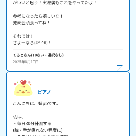
がいいと思う！実際僕もこれをやってたよ！

参考になったら嬉しいな！

発表会頑張ってね！

それでは！

さよーなら(#^.^#)！
てると
さん
(
10
さい・
選択なし
)
2025年8月17日
ピアノ
こんにちは、蝶pbです。

私は、

・毎日30分練習する

(腕・手が疲れない程度に)
