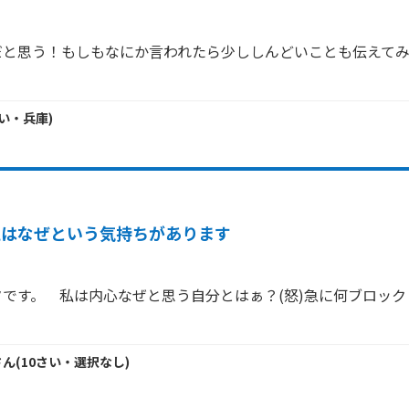
だと思う！もしもなにか言われたら少ししんどいことも伝えて
い・
兵庫
)
私はなぜという気持ちがあります
です。　私は内心なぜと思う自分とはぁ？(怒)急に何ブロッ
さん
(
10
さい・
選択なし
)