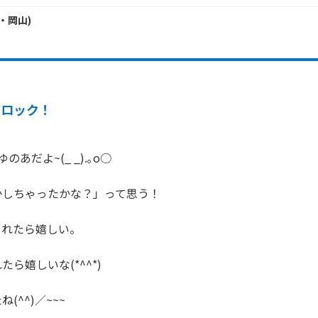
・
岡山
)
ブロック！
あだよ~(_ _).｡o○

しちゃったかな？」って思う！

れたら嬉しい。

ら嬉しいな(*^^*)

(^^)／~~~