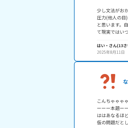
少し文法がお
圧力(他人の目
と思います。
て現実ではい
はい・
さん
(
13
さ
2025年8月11日
こんちゃゃゃゃ
ーーー本題ーー
ははあなるほど
仮の問題だと