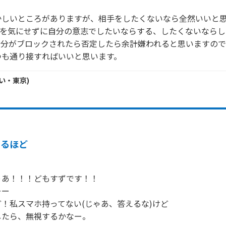
かしいところがありますが、相手をしたくないなら全然いいと
)を気にせずに自分の意志でしたいならする、したくないなら
自分がブロックされたら否定したら余計嫌われると思いますので
つも通り接すればいいと思います。
い・
東京
)
なるほど
あ！！！どもすずです！！

ー

！私スマホ持ってない(じゃあ、答えるな)けど

したら、無視するかなー。