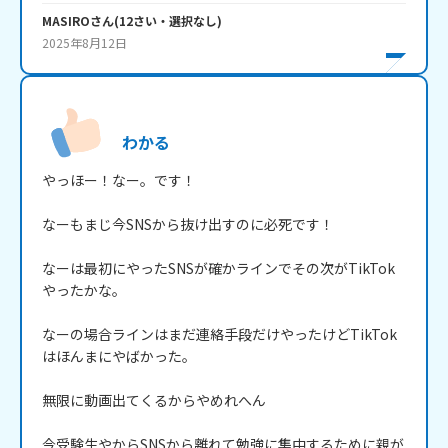
MASIRO
さん
(
12
さい・
選択なし
)
2025年8月12日
わかる
やっほー！なー。です！

なーもまじ今SNSから抜け出すのに必死です！

なーは最初にやったSNSが確かラインでその次がTikTok
やったかな。

なーの場合ラインはまだ連絡手段だけやったけどTikTok
はほんまにやばかった。

無限に動画出てくるからやめれへん

今受験生やからSNSから離れて勉強に集中するために親が