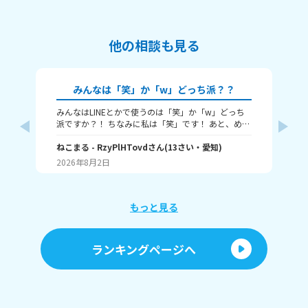
他の相談も見る
みんなは「笑」か「w」どっち派？？
みんなはLINEとかで使うのは「笑」か「w」どっち
🎀
派ですか？！ ちなみに私は「笑」です！ あと、めっ
ん
ちゃ笑ってるときは何を使うかも教えてほしいで
人
す！ （笑笑、爆笑、wwwなど）
ねこまる
- RzyPlHTovd
さん
(
13
さい・
愛知
)
ン
わた
が
2026年8月2日
20
に
「
け
ょ
もっと見る
に
行
す
ランキングページへ
間
ラ
「
しくて
た