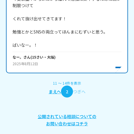
制限つけて

くれて抜け出せてきてます！

勉強とかとSNSの両立ってほんまにむずいと思う。

ばいなー。！
なー。
さん
(
15
さい・
大阪
)
2025年8月12日
11
〜
14
件
を表示
まえへ
2
つぎへ
公開されている相談についての
お問い合わせはコチラ