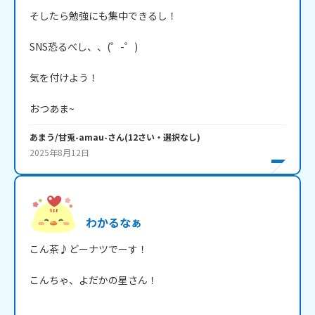
そしたら勉強にも集中できるし！

SNS恐るべし、、(゜-゜)

気を付けよう！

おつあま~
あまう/甘兎-amau-
さん
(
12
さい・
選択なし
)
2025年8月12日
わかるなぁ
こん茶♪どーナツでーす！

こんちゃ、よだかの星さん！
