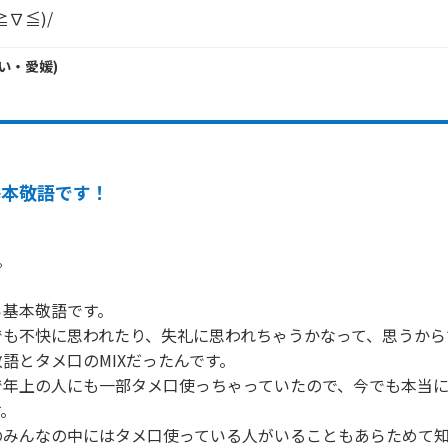
∇≦)/
い・
愛媛
)
基本敬語です！


基本敬語です。

も不快に思われたり、失礼に思われちゃうかなって、思うからで
語とタメ口のMIXだったんです。

で年上の人にも一部タメ口使っちゃっていたので、今でも本当
。

のみんなの中にはタメ口使っている人がいることもあらためて知