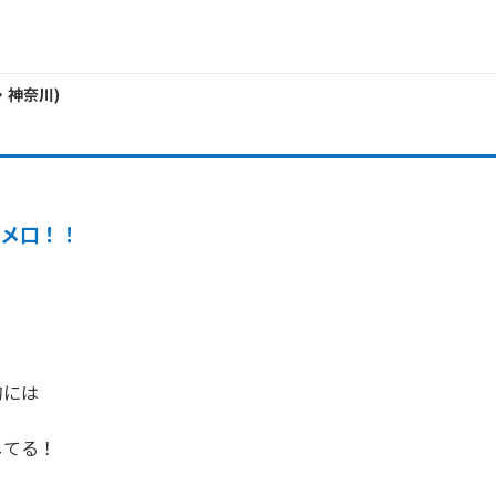
・
神奈川
)
タメ口！！
には

てる！
