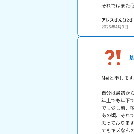
それではまた(≧
アレス
さん
(
12
さ
2026年4月9日
Meiと申します。
自分は最初から
年上でも年下で
でも少し前、敬
あの頃、それ
思っております
でもキズなん