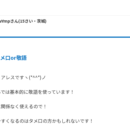
XwYmp
さん
(
15
さい・
茨城
)
メ口or敬語
レスですヽ(*^^*)ノ

では基本的に敬語を使っています！

関係なく使えるので！

すくなるのはタメ口の方かもしれないです！
