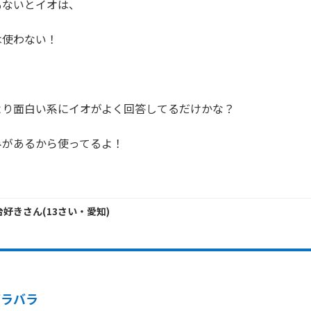
ないとイオは、

使わない！

り面白い系にイオがよく回答してるだけかな？

があるから使ってるよ！

！
香台好き
さん
(
13
さい・
愛知
)
バラバラ