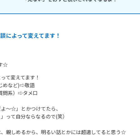
相談によって変えてます！
す☆
って変えてます！

じめなど)⇨敬語

質問系）⇨タメ口

よ～☆」とかつけてたら、

」って自分ならなるので(笑）

、親しめるから、明るい話とかには超適してると思う☆
