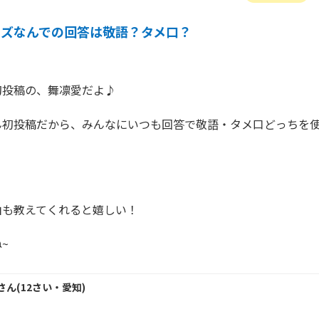
キズなんでの回答は敬語？タメ口？
投稿の、舞凛愛だよ♪

ん初投稿だから、みんなにいつも回答で敬語・タメ口どっちを
も教えてくれると嬉しい！

さん
(
12
さい・
愛知
)