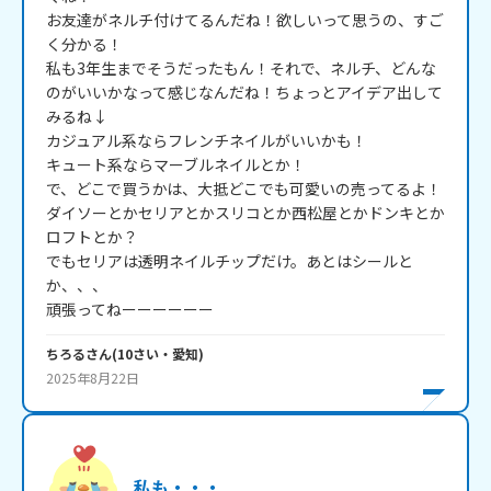
お友達がネルチ付けてるんだね！欲しいって思うの、すご
く分かる！

私も3年生までそうだったもん！それで、ネルチ、どんな
のがいいかなって感じなんだね！ちょっとアイデア出して
みるね↓

カジュアル系ならフレンチネイルがいいかも！

キュート系ならマーブルネイルとか！

で、どこで買うかは、大抵どこでも可愛いの売ってるよ！

ダイソーとかセリアとかスリコとか西松屋とかドンキとか
ロフトとか？

でもセリアは透明ネイルチップだけ。あとはシールと
か、、、

頑張ってねーーーーーー
ちろる
さん
(
10
さい・
愛知
)
2025年8月22日
私も・・・