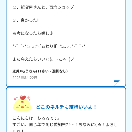
２．雑貨屋さんと，百均ショップ

３．良かった!!

参考になったら嬉し♪

*･゜ﾟ･*:.｡..｡.:*･'おわり!!'･*:.｡. .｡.:*･゜ﾟ･*

また会えたらいいな(。・ω<。)ノ
恋兎#らう
さん
(
11
さい・
選択なし
)
2025年8月22日
どこのネルチも結構いいよ！
こんにちは！ちろるです。

すごい、同じ年で同じ愛知県だ…！ちなみに小5！よろし
くね！
