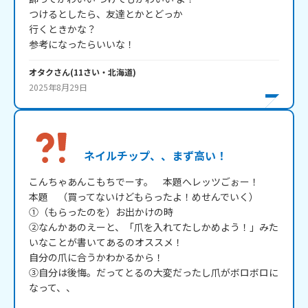
つけるとしたら、友達とかとどっか

行くときかな？

オタク
さん
(
11
さい・
北海道
)
2025年8月29日
ネイルチップ、、まず高い！
こんちゃあんこもちでーす。　本題へレッツごぉー！

本題　（買ってないけどもらったよ！めせんでいく）

①（もらったのを）お出かけの時

②なんかあのえーと、「爪を入れてたしかめよう！」みた
いなことが書いてあるのオススメ！

自分の爪に合うかわかるから！

③自分は後悔。だってとるの大変だったし爪がボロボロに
なって、、
