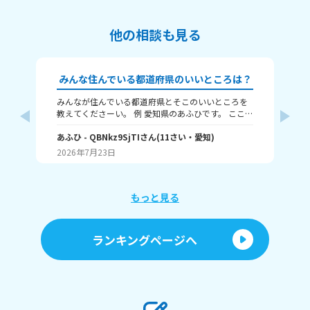
他の相談も見る
みんな住んでいる都道府県のいいところは？
みんなが住んでいる都道府県とそこのいいところを
🗾本題🗾 だいたい
教えてくださーい。 例 愛知県のあふひです。 ここは
人
都市ですが、工業が発展していて中京工業地帯があ
島 父：
ります。観光名所では名古屋城が有名です。歴史的
あふひ
- QBNkz9SjTI
さん
(
11
さい・
愛知
)
け
幼
にも、天下三英傑の信長、秀吉、家康、全員の出身
ん県
2026年7月23日
20
地です。
教え
もっと見る
ランキングページへ