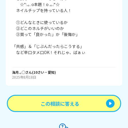
　　☆*:.｡. o本題！o .｡.:*☆

　ネイルチップを持っている人！

　①どんなときに使っているか

　②どこのネルチがいいのか

　③買って「良かった」か「後悔か」

「共感」＆「じぶんだったらこうする」

　など辛口タメ口OK！それじゃ、ばぁぃ

海月.｡◯
さん
(
10
さい・
愛知
)
2025年8月18日
この相談に答える