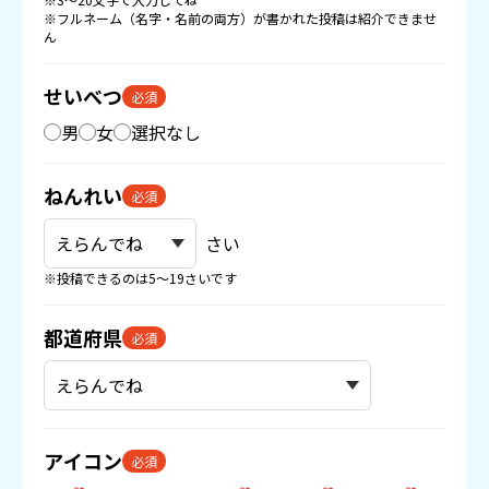
※フルネーム（名字・名前の両方）が書かれた投稿は紹介できませ
ん
せいべつ
必須
男
女
選択なし
ねんれい
必須
さい
※投稿できるのは5〜19さいです
都道府県
必須
アイコン
必須