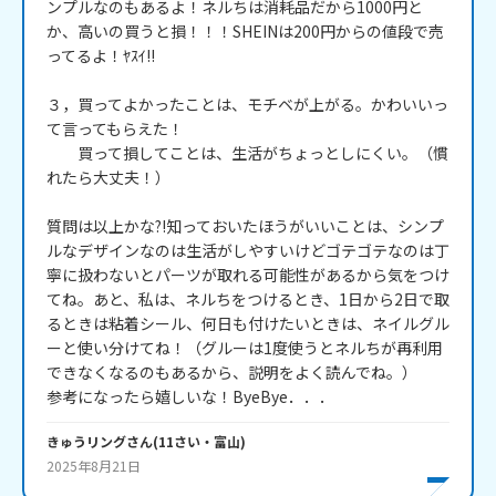
ンプルなのもあるよ！ネルちは消耗品だから1000円と
か、高いの買うと損！！！SHEINは200円からの値段で売
ってるよ！ﾔｽｲ!!

３，買ってよかったことは、モチベが上がる。かわいいっ
て言ってもらえた！

　　買って損してことは、生活がちょっとしにくい。（慣
れたら大丈夫！）

質問は以上かな?!知っておいたほうがいいことは、シンプ
ルなデザインなのは生活がしやすいけどゴテゴテなのは丁
寧に扱わないとパーツが取れる可能性があるから気をつけ
てね。あと、私は、ネルちをつけるとき、1日から2日で取
るときは粘着シール、何日も付けたいときは、ネイルグル
ーと使い分けてね！（グルーは1度使うとネルちが再利用
できなくなるのもあるから、説明をよく読んでね。）

参考になったら嬉しいな！ByeBye．．．
きゅうリング
さん
(
11
さい・
富山
)
2025年8月21日