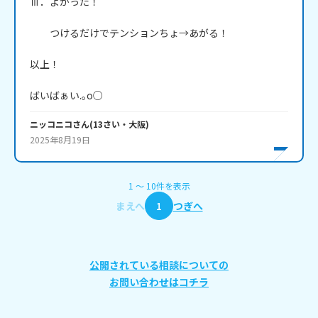
Ⅲ．よかった！

　　つけるだけでテンションちょ→あがる！

以上！

ばいばぁい.｡o○
ニッコニコ
さん
(
13
さい・
大阪
)
2025年8月19日
1
〜
10
件
を表示
まえへ
1
つぎへ
公開されている相談についての
お問い合わせはコチラ