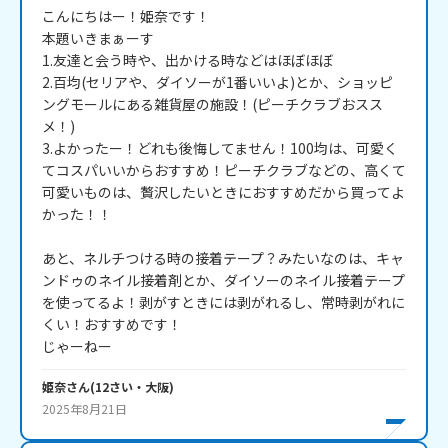
こんにちはー！姫奈です！

本題いきまぁーす

1.友達と会う時や、出かける時などはほぼほぼ

2.百均(セリアや、ダイソーが1番いいよ)とか、ショッピ
ングモールにある雑貨屋の施設！(ピーチクラブおスス
メ！)

3.よかったー！どれも後悔してません！100均は、可愛く
てコスパいいからおすすめ！ピーチクラブなどの、高くて
可愛いものは、贅沢したいときにおすすめだから買ってよ
かった！！

あと、ネルチつける時の接着テープ？みたいなのは、キャ
ンドゥのネイル接着剤とか、ダイソーのネイル接着テープ
を使ってるよ！剥がすときには剥がれるし、常時剥がれに
くい！おすすめです！

じゃーねー
姫奈
さん
(
12
さい・
大阪
)
2025年8月21日