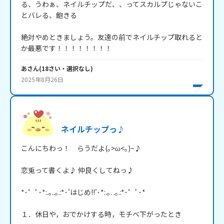
る、うわぁ、ネイルチップだ、、ってスカルプじゃないこ
とバレる、飽きる

絶対やめときましょう。友達の前でネイルチップ取れると
か最悪です！！！！！！！！
あ
さん
(
18
さい・
選択なし
)
2025年8月26日
ネイルチップっ♪
こんにちわっ！　らうだよ(｡>ω<｡)~♪

恋兎って書くよ♪ 仲良くしてねっ♪

*･゜ﾟ･*:.｡..｡.:*･'はじめ!!'･*:.｡. .｡.:*･゜ﾟ･*

１．休日や，おでかけする時，モチベ下がったとき
