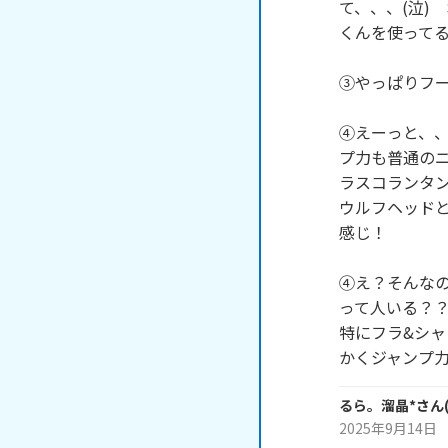
て、、、(泣)
くんを使ってる
③やっぱりフー
④えーっと、、
プ力も普通の
ラスコランタ
ウルフヘッド
感じ！

④え？そんなの
って人いる？
特にフラ&シャ
かくジャンプ力
るら。溜晶*
さん
2025年9月14日