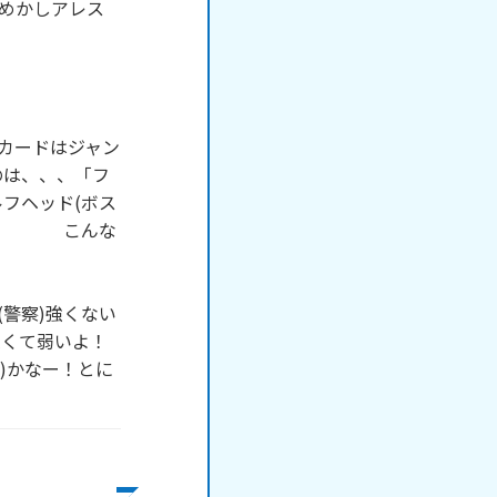
おめかしアレス
カードはジャン
のは、、、「フ
フヘッド(ボス
、　　　こんな
警察)強くない
遅くて弱いよ！
)かなー！とに