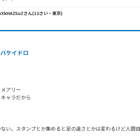
wXkHAZSuZ
さん
(
12
さい・
東京
)
オバケイドロ


メアリー

キャラだから



かない。スタンプとか集めると足の速さとかは変わるけど人間