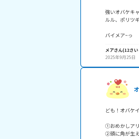
強いオバケキャ
ルル、ポリツギ
バイメア~っ
メア
さん
(
12
さい
2025年9月25日
ども！オバケイ
①おめかしアリ
②頭に角が生