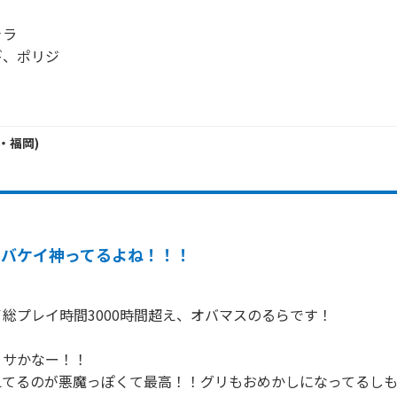
ラ

、ポリジ

・
福岡
)
オバケイ神ってるよね！！！
総プレイ時間3000時間超え、オバマスのるらです！

サかなー！！

えてるのが悪魔っぽくて最高！！グリもおめかしになってるし