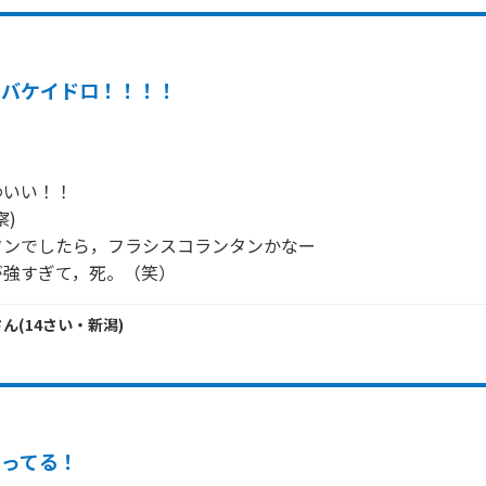
オバケイドロ！！！！
いい！！

)

ンでしたら，フラシスコランタンかなー

が強すぎて，死。（笑）
さん
(
14
さい・
新潟
)
知ってる！