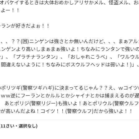
　オバケイするときは大体おめかしアリサかメル、怪盗メル、
よー！！

ランが好きだよぉ！！

、、？？(困)ニンゲンは強さとか無いんだけど、、、まぁアル
ニンゲンより高いしまぁまぁ強いよ！ちなみにランタンで強い
ン」、「プラチナランタン」、「おしゃれこうべ」、「ワルウル
と間違えないように！ちなみにボスウルフヘッドは弱いよ！)」
ポリツギ(警察ツギハギ)に決まってるじゃん？？え、ｗコイツ(
？ｗｗ逆にフーランとかルルとかシャイナとかは捕まえるのが
　あとポリジ(警察リジー)も強いよ！あとポリウル(警察ウルフ
が高いんだよね！コイツ！！(警察ウルフ)だから強いよ！！
(
11
さい・
選択なし
)