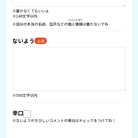
※書かなくてもいいよ
※140文字以内
こじんじょうほう
※自分の本当の名前、住所などの
個人情報
は書かないでね
ないよう
必須
※500文字以内
辛口
※ないようがきびしいコメントの場合はチェックをつけてね！