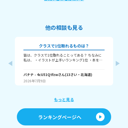
他の相談も見る
クラスで1位取れるものは？
皆は、クラスで1位取れることってある？ ちなみに
み
私は、 ・イラストが上手いランキング1位 ・本を読
むランキング1位（一番たくさん読む） ・アニメ詳
ふぃ
しいランキング1位 こんな感じ。 皆はどんなランキ
🤍
ングで1位取れる？ 書いてくれたら嬉しいです！ じ
バナナ
- 4cU51Qtfzw
さん
(
13
さい・
北海道
)
(
13
ゃね。
2026年7月9日
20
もっと見る
ランキングページへ