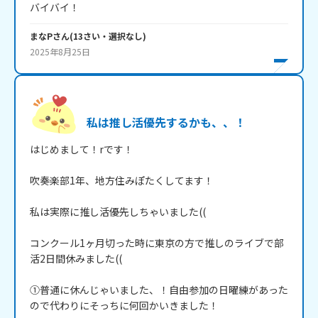
バイバイ！
まなP
さん
(
13
さい・
選択なし
)
2025年8月25日
私は推し活優先するかも、、！
はじめまして！rです！

吹奏楽部1年、地方住みぽたくしてます！

私は実際に推し活優先しちゃいました((

コンクール1ヶ月切った時に東京の方で推しのライブで部
活2日間休みました((

①普通に休んじゃいました、！自由参加の日曜練があった
ので代わりにそっちに何回かいきました！
