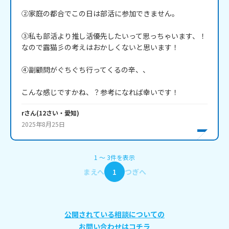
②家庭の都合でこの日は部活に参加できません。

③私も部活より推し活優先したいって思っちゃいます、！
なので露猫彡の考えはおかしくないと思います！

④副顧問がぐちぐち行ってくるの辛、、

こんな感じですかね、？参考になれば幸いです！
r
さん
(
12
さい・
愛知
)
2025年8月25日
1
〜
3
件
を表示
まえへ
1
つぎへ
公開されている相談についての
お問い合わせはコチラ