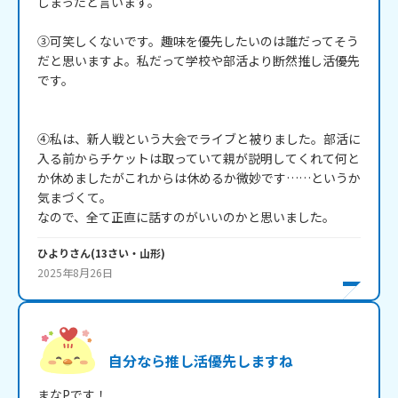
しまったと言います。

③可笑しくないです。趣味を優先したいのは誰だってそう
だと思いますよ。私だって学校や部活より断然推し活優先
です。

④私は、新人戦という大会でライブと被りました。部活に
入る前からチケットは取っていて親が説明してくれて何と
か休めましたがこれからは休めるか微妙です……というか
気まづくて。

なので、全て正直に話すのがいいのかと思いました。
ひより
さん
(
13
さい・
山形
)
2025年8月26日
自分なら推し活優先しますね
まなPです！
