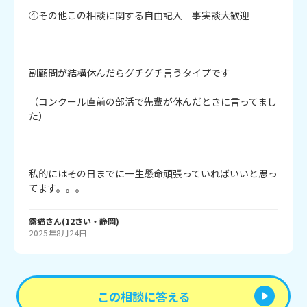
④その他この相談に関する自由記入　事実談大歓迎　

副顧問が結構休んだらグチグチ言うタイプです

（コンクール直前の部活で先輩が休んだときに言ってまし
た）

私的にはその日までに一生懸命頑張っていればいいと思っ
てます。。。
露猫
さん
(
12
さい・
静岡
)
2025年8月24日
この相談に答える