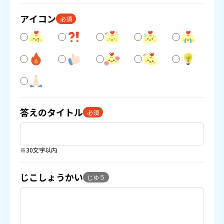
アイコン
必須
答えのタイトル
必須
※30文字以内
じこしょうかい
じゆう