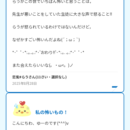
らうがこの世でいちばん怖いと思うことは，

先生が悪いことをしていた生徒に大きな声で怒ること!!

らうが怒られているわけではないんだけど，

なぜかすごい怖いんだよね(´；ω；`)

*･゜ﾟ･*:.｡..｡.:*･'おわり!!'･*:.｡. .｡.:*･゜ﾟ･*

恋兎#らう
さん
(
11
さい・
選択なし
)
2025年8月28日
私の怖いもの！
こんにちわ、ゆーのです(*^^)v
