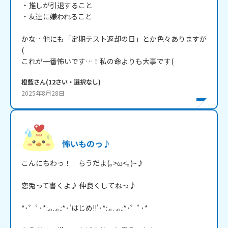
・推しが引退すること

・友達に嫌われること

かな…他にも「定期テスト返却の日」とか色々ありますが
(

これが一番怖いです…！私の命よりも大事です(
橙藍
さん
(
12
さい・
選択なし
)
2025年8月28日
怖いものっ♪
こんにちわっ！　らうだよ(｡>ω<｡)~♪

恋兎って書くよ♪ 仲良くしてねっ♪

*･゜ﾟ･*:.｡..｡.:*･'はじめ!!'･*:.｡. .｡.:*･゜ﾟ･*
