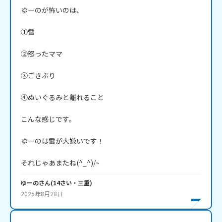
ゆーのが怖いのは、

①雷

②怒ったママ

③ごきぶり

④ぬいぐるみと離れること

こんな感じです。

ゆーのは雷が大嫌いです！

それじゃあまたね(^_^)/~
ゆーの
さん
(
14
さい・
三重
)
2025年8月28日