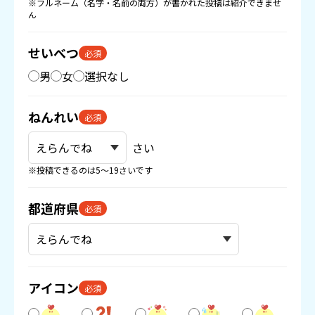
※フルネーム（名字・名前の両方）が書かれた投稿は紹介できませ
ん
せいべつ
必須
男
女
選択なし
ねんれい
必須
さい
※投稿できるのは5〜19さいです
都道府県
必須
アイコン
必須