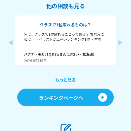
他の相談も見る
クラスで1位取れるものは？
皆は、クラスで1位取れることってある？ ちなみに
み
私は、 ・イラストが上手いランキング1位 ・本を読
むランキング1位（一番たくさん読む） ・アニメ詳
ふぃ
しいランキング1位 こんな感じ。 皆はどんなランキ
🤍
ングで1位取れる？ 書いてくれたら嬉しいです！ じ
バナナ
- 4cU51Qtfzw
さん
(
13
さい・
北海道
)
(
13
ゃね。
2026年7月9日
20
もっと見る
ランキングページへ