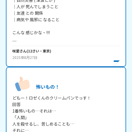
｜自然災害 ( 津波とか )

｜人が 死んでしまうこと

｜友達 との 関係

｜病気や 風邪に なること

こんな 感じかな ~ !!!

＿
咲愛
さん
(
12
さい・
東京
)
2025年8月27日
怖いもの！
どもー！ロゼくんのクリームパンでっす！

回答

1番怖いもの…それは…

「人間」

人を殺せるし、苦しめることも…

それに…
