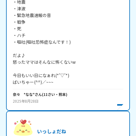
・地震

・津波

・緊急地震速報の音

・戦争

・死

・ハチ

・嘔吐(嘔吐恐怖症なんです！)

だよ♪

怒ったママはそんなに怖くないw

今日もいい日になぁれ(*'▽'*)

奈々 *なな*
さん
(
11
さい・
熊本
)
2025年8月28日
いっしょだね