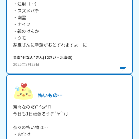
・注射（…）

・スズメバチ

・幽霊

・ナイフ

・親のけんか

・クモ

芽夏さんに幸運がおとずれますよーに
星南*せなん*
さん
(
12
さい・
北海道
)
2025年8月29日
怖いもの…
奈々なのだ∩^ω^∩

今日も1日頑張ろう(*´∀`)♪

奈々の怖い物は…

・お化け
