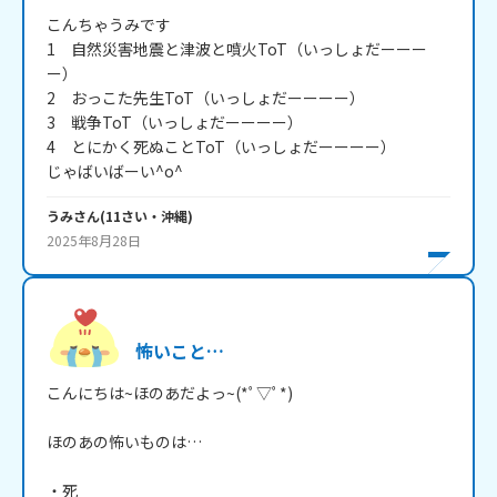
こんちゃうみです

1　自然災害地震と津波と噴火ToT（いっしょだーーー
ー）

2　おっこた先生ToT（いっしょだーーーー）

3　戦争ToT（いっしょだーーーー）

4　とにかく死ぬことToT（いっしょだーーーー）　

じゃばいばーい^o^
うみ
さん
(
11
さい・
沖縄
)
2025年8月28日
怖いこと…
こんにちは~ほのあだよっ~(*ﾟ▽ﾟ*)

ほのあの怖いものは…

・死
