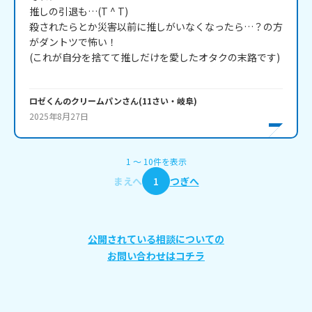
推しの引退も…(T ^ T)

殺されたらとか災害以前に推しがいなくなったら…？の方
がダントツで怖い！

(これが自分を捨てて推しだけを愛したオタクの末路です)

ロゼくんのクリームパン
さん
(
11
さい・
岐阜
)
2025年8月27日
1
〜
10
件
を表示
まえへ
1
つぎへ
公開されている相談についての
お問い合わせはコチラ