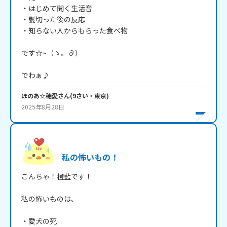
・はじめて聞く生活音

・髪切った後の反応

・知らない人からもらった食べ物

です☆~（ゝ。∂）

でわぁ♪
ほのあ☆穂愛
さん
(
9
さい・
東京
)
2025年8月28日
私の怖いもの！
こんちゃ！橙藍です！

私の怖いものは、

・愛犬の死
