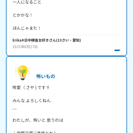
一人になること

とかかな！

ほんじゃまた！
Erika#日中韓香台好き
さん
(
13
さい・
愛知
)
2025年8月27日
怖いもの
咲愛（ さや ) です !!

みんな よろしくねん .

＿

わたしが、怖いと 思うのは
