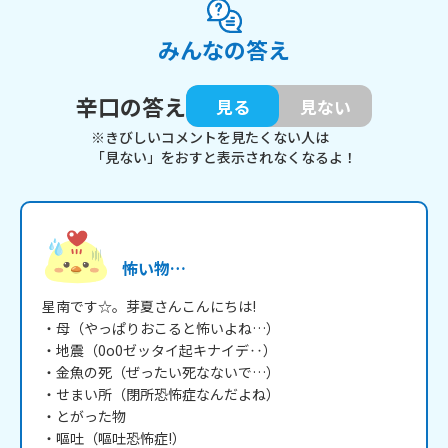
みんなの答え
辛口の答え
見る
見ない
※きびしいコメントを見たくない人は
「見ない」をおすと表示されなくなるよ！
怖い物…
星南です☆。芽夏さんこんにちは!

・母（やっぱりおこると怖いよね…）

・地震（0o0ゼッタイ起キナイデ‥）

・金魚の死（ぜったい死なないで…）

・せまい所（閉所恐怖症なんだよね）

・とがった物

・嘔吐（嘔吐恐怖症!）
