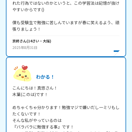
れた行為ではないのかというと、この学習法は記憶が抜け
やすいからです()

僕も受験生で勉強に苦しんでいますが春に笑えるよう、頑
張りましょう！
京終
さん
(
14
さい・
大阪
)
2025年8月31日
わかる！
こんにちは！真悠さん！

木葉(このは)です！

めちゃくちゃ分かります！勉強マジで嫌いだし一ミリもし
たくないです！

そんな私がやっているのは

『バラバラに勉強する事』です！
