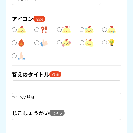
アイコン
必須
答えのタイトル
必須
※30文字以内
じこしょうかい
じゆう