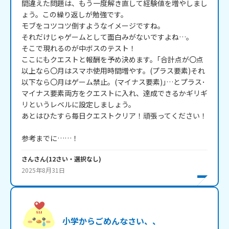
間違えた問題は、もう一度解き直して経験値を増やしまし
ょう。この繰り返しが勉強です。

モブをコツコツ倒すようなイメージですね。

それだけじゃゲームとして面白みがないですよね…。

そこで現れるのが中ボスのテスト！

ここにもクエストと報酬を予め決めます。｢合計点が〇点
以上なら〇月はスマホ使用時間増やす。(プラス要素)それ
以下なら〇月はゲーム禁止。(マイナス要素)｣…とプラス･
マイナス要素両方をクエストに入れ、達成できるかギリギ
リというレベルに設定しましょう。

あとはひたすら毎日クエストクリア！頑張ってください！

参考までに……！
さん
さん
(
12
さい・
選択なし
)
2025年8月31日
小学からごめんなさい、、