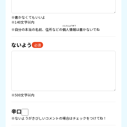
※書かなくてもいいよ
※140文字以内
こじんじょうほう
※自分の本当の名前、住所などの
個人情報
は書かないでね
ないよう
必須
※500文字以内
辛口
※ないようがきびしいコメントの場合はチェックをつけてね！