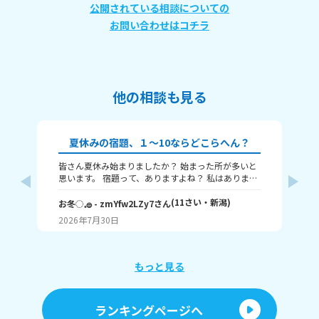
公開されている相談についての
お問い合わせはコチラ
他の相談も見る
夏休みの宿題、１～10ならどこらへん？
皆さん夏休み始まりましたか？ 始まった所が多いと
題
思います。 宿題って、ありますよね？ 私はありま
す！ 1～10までで表すなら、どこまで終わりました
意
か？ 1はまだ終わってないで、10は全部終わったと
(
11
さい・
新潟
)
な
お冬◌𓈒𓐍
- zmYfw2LZy7
さん
めい
いうことです！ 私は6です！ワークと習字と絵が残
2026年7月30日
20
ってるので！ みなさんも教えてください！ それじゃ
が
あまたね☃️
え
もっと見る
あ
ランキングページへ