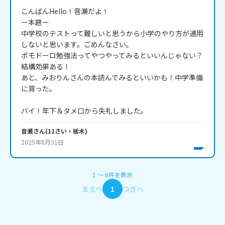
こんばんHello！音瀬だよ！

ー本題ー

中学校のテストって難しいと思うから小学のやり方が通用
しないと思います。ごめんなさい。

ポモドーロ勉強法ってやつやってみるといいんじゃない？

結構効果ある！

あと、みおりんさんの本読んでみるといいかも！中学準備
に買った。

バイ！年下＆タメ口から失礼しました。
音瀬
さん
(
11
さい・
栃木
)
2025年8月31日
1
〜
6
件
を表示
まえへ
1
つぎへ