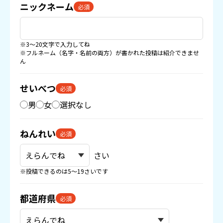
ニックネーム
必須
※3〜20文字で入力してね
※フルネーム（名字・名前の両方）が書かれた投稿は紹介できませ
ん
せいべつ
必須
男
女
選択なし
ねんれい
必須
さい
※投稿できるのは5〜19さいです
都道府県
必須